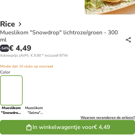
Rice
Mueslikom "Snowdrop" lichtroze/groen - 300
ml
€ 4,49
-
54
%
Adviesprijs (AVP)
:
€ 9,90
*
inclusief BTW
Minder dan 10 stuks op voorraad
Color
Mueslikom
Mueslikom
"Snowdrop"
"Selma"
lichtroze/groen
meerkleurig -
Waarom veranderen de prijzen?
- 300 ml
300 ml
In winkelwagentje voor
€ 4,49