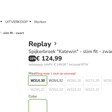
UITVERKOOP
Merken
- slim fit - zwart
Replay
Spijkerbroek "Katewin" - slim fit - zwa
€ 124,99
-
16
%
Adviesprijs (AVP)
:
€ 149,00
*
inclusief BTW
Maat
Nog maar 1 stuk op voorraad
W31/L30
W26/L32
W26/L30
W27/L30
W28/
W29/L32
W30/L32
W31/L32
W32/L32
Color