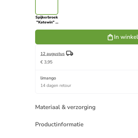
Spijkerbroek
"Katewin" -
slim fit -
zwart
In winke
12 augustus
€ 3,95
limango
14 dagen retour
Materiaal & verzorging
Productinformatie