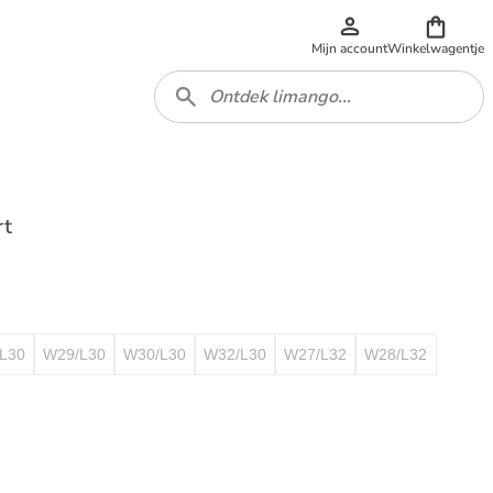
Mijn account
Winkelwagentje
rt
L30
W29/L30
W30/L30
W32/L30
W27/L32
W28/L32