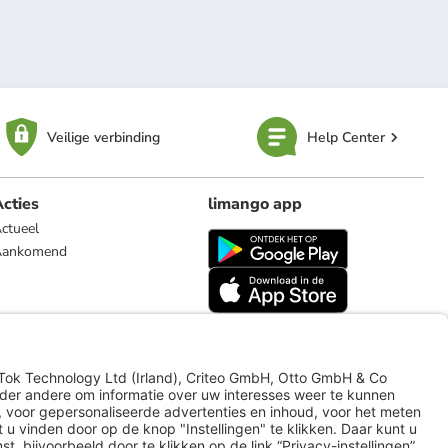
Veilige verbinding
Help Center
cties
limango app
ctueel
Aankomend
limango.de
limango.pl