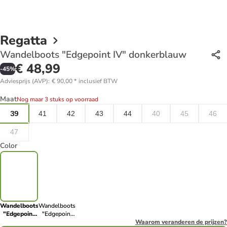
Regatta
Wandelboots "Edgepoint IV" donkerblauw
€ 48,99
-
45
%
Adviesprijs (AVP)
:
€ 90,00
*
inclusief BTW
Maat
Nog maar 3 stuks op voorraad
39
41
42
43
44
40
45
46
47
Color
Wandelboots
Wandelboots
"Edgepoint
"Edgepoint
IV"
IV" zwart
Waarom veranderen de prijzen?