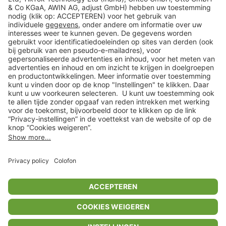
Veilig winkelen
Klantenservice
Shop
Acties
limango.de
limango.pl
In winkelwagentje voor
€ 48,99
* Op basis van de adviesprijs van de fabrikant
** Alle prijsopgaven zijn inclusief belasting en exclusief verzendkosten