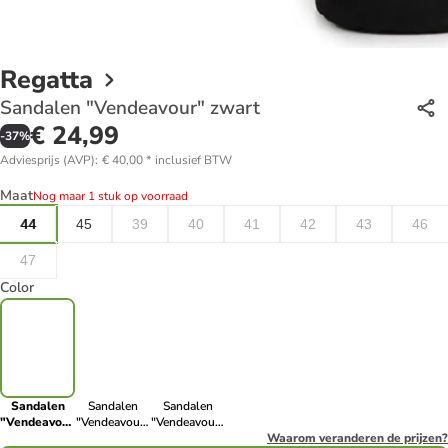
Regatta
Sandalen "Vendeavour" zwart
€ 24,99
-
37
%
Adviesprijs (AVP)
:
€ 40,00
*
inclusief BTW
Maat
Nog maar 1 stuk op voorraad
44
45
39
40
41
42
43
46
47
Color
Sandalen
Sandalen
Sandalen
"Vendeavour"
"Vendeavour"
"Vendeavour"
zwart
grijs/roestrood
antraciet/lichtbruin
Waarom veranderen de prijzen?