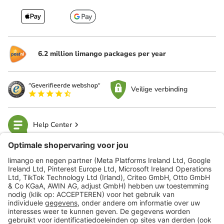
6.2 million limango packages per year
Veilige verbinding
Help Center
limango
Veilig winkelen
Klantenservice