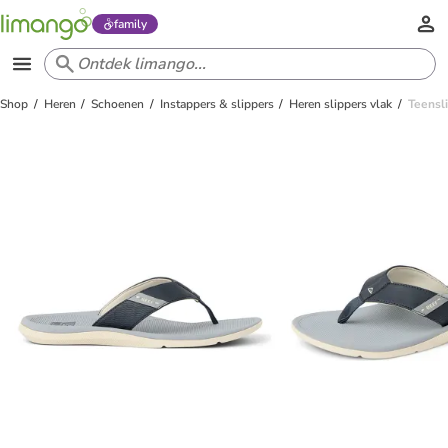
family
Shop
Heren
Schoenen
Instappers & slippers
Heren slippers vlak
Teensl