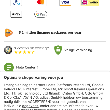
6.2 million limango packages per year
Veilige verbinding
Help Center
limango
Veilig winkelen
Klantenservice