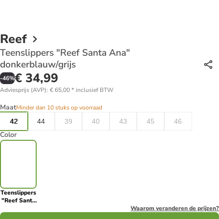
Reef
Teenslippers "Reef Santa Ana"
donkerblauw/grijs
€ 34,99
-
46
%
Adviesprijs (AVP)
:
€ 65,00
*
inclusief BTW
Maat
Minder dan 10 stuks op voorraad
42
44
39
40
43
45
46
Color
Teenslippers
"Reef Santa
Ana"
Waarom veranderen de prijzen?
donkerblauw/grijs