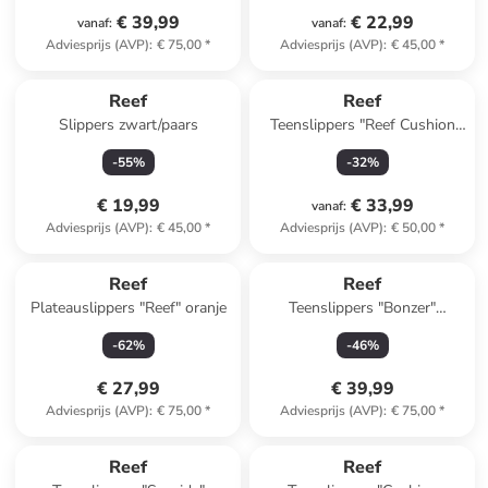
€ 39,99
€ 22,99
vanaf
:
vanaf
:
Adviesprijs (AVP)
:
€ 75,00
*
Adviesprijs (AVP)
:
€ 45,00
*
Reef
Reef
Slippers zwart/paars
Teenslippers "Reef Cushion
Breeze" zwart
-
55
%
-
32
%
€ 19,99
€ 33,99
vanaf
:
Adviesprijs (AVP)
:
€ 45,00
*
Adviesprijs (AVP)
:
€ 50,00
*
Reef
Reef
Plateauslippers "Reef" oranje
Teenslippers "Bonzer"
lichtbruin
-
62
%
-
46
%
€ 27,99
€ 39,99
Adviesprijs (AVP)
:
€ 75,00
*
Adviesprijs (AVP)
:
€ 75,00
*
Reef
Reef