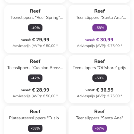
family
exclusief
Reef
Reef
Teenslippers "Reef Spring"
Teenslippers "Santa Ana"
beige
zwart
-
40
%
-
58
%
€ 29,99
€ 30,99
vanaf
:
vanaf
:
Adviesprijs (AVP)
:
€ 50,00
*
Adviesprijs (AVP)
:
€ 75,00
*
Reef
Reef
Teenslippers "Cushion Breeze"
Teenslippers "Offshore" grijs
wit/beige
-
42
%
-
50
%
€ 28,99
€ 36,99
vanaf
:
vanaf
:
Adviesprijs (AVP)
:
€ 50,00
*
Adviesprijs (AVP)
:
€ 75,00
*
family
exclusief
Reef
Reef
Plateauteenslippers "Cusion
Teenslippers "Santa Ana"
Cloud" wit/lichtbruin
oranje/beige
-
58
%
-
57
%