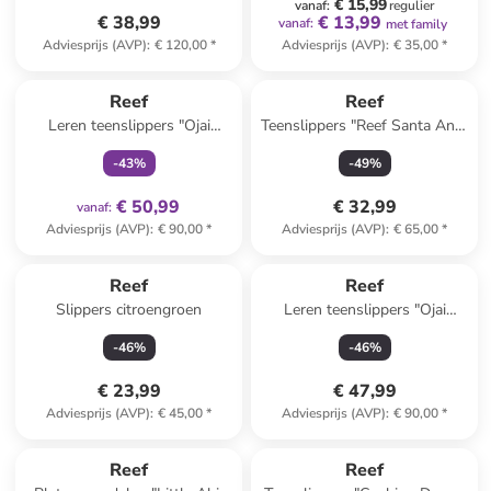
€ 15,99
vanaf
:
regulier
€ 38,99
€ 13,99
vanaf
:
met family
Adviesprijs (AVP)
:
€ 120,00
*
Adviesprijs (AVP)
:
€ 35,00
*
family
exclusief
Reef
Reef
Leren teenslippers "Ojai
Teenslippers "Reef Santa Ana"
Classic Slim" lichtroze
bruin/grijs
-
43
%
-
49
%
€ 50,99
€ 32,99
vanaf
:
Adviesprijs (AVP)
:
€ 90,00
*
Adviesprijs (AVP)
:
€ 65,00
*
Reef
Reef
Slippers citroengroen
Leren teenslippers "Ojai
Classic" antraciet
-
46
%
-
46
%
€ 23,99
€ 47,99
Adviesprijs (AVP)
:
€ 45,00
*
Adviesprijs (AVP)
:
€ 90,00
*
family
korting
Reef
Reef