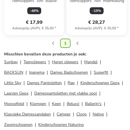
Teenslippers "Ahi" blauw
Teenslippers "Ahi" meerkleurig
-
48
%
-
19
%
€ 17,99
€ 28,27
Adviesprijs (AVP)
:
€ 35,00
*
Adviesprijs (AVP)
:
€ 35,00
*
1
Misschien bevallen deze producten je ook
:
Sunbay
Teenslippers
Heren slippers
Mandel
BACKSUN
Ipanema
Dames Badschoenen
Superfit
Little Sky
Dames Pantoletten
Rap
Kinderschoenen Geox
Laarzen Geox
Damespantoletten met vlakke zool
Moosefield
Klompen
Keen
Belucci
Ballerin's
Klassieke Damessandalen
Camper
Clogs
Native
Zwemschoenen
Kinderschoenen Naturino