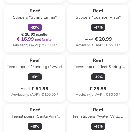
family
korting
Reef
Reef
Slippers "Sunny Emma"
Slippers "Cushion Vista"
mintgroen
-
80
%
-
47
%
€ 18,99
regulier
€ 16,99
€ 28,99
vanaf
:
met family
Adviesprijs (AVP)
:
€ 85,00
*
Adviesprijs (AVP)
:
€ 55,00
*
Reef
Reef
Teenslippers "Fanning+" zwart
Teenslippers "Reef Spring"
zwart/crème
-
48
%
-
40
%
€ 51,99
€ 29,99
vanaf
:
Adviesprijs (AVP)
:
€ 100,00
*
Adviesprijs (AVP)
:
€ 50,00
*
Reef
Reef
Teenslippers "Santa Ana"
Teenslippers "Water Willow
roze/zwart
Malibu" groen/lichtbruin
-
46
%
-
48
%