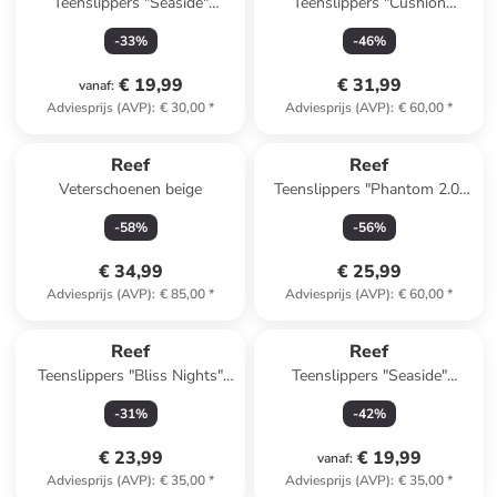
Teenslippers "Seaside"
Teenslippers "Cushion
meerkleurig
Phantom 2.0"
-
33
%
-
46
%
donkerblauw/grijs
€ 19,99
€ 31,99
vanaf
:
Adviesprijs (AVP)
:
€ 30,00
*
Adviesprijs (AVP)
:
€ 60,00
*
Reef
Reef
Veterschoenen beige
Teenslippers "Phantom 2.0"
blauw/zwart
-
58
%
-
56
%
€ 34,99
€ 25,99
Adviesprijs (AVP)
:
€ 85,00
*
Adviesprijs (AVP)
:
€ 60,00
*
Reef
Reef
Teenslippers "Bliss Nights"
Teenslippers "Seaside"
crème
donkerblauw
-
31
%
-
42
%
€ 23,99
€ 19,99
vanaf
:
Adviesprijs (AVP)
:
€ 35,00
*
Adviesprijs (AVP)
:
€ 35,00
*