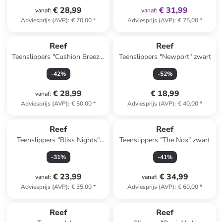
€ 28,99
€ 31,99
vanaf
:
vanaf
:
Adviesprijs (AVP)
:
€ 70,00
*
Adviesprijs (AVP)
:
€ 75,00
*
Reef
Reef
Teenslippers "Cushion Breeze"
Teenslippers "Newport" zwart
beige
-
42
%
-
52
%
€ 28,99
€ 18,99
vanaf
:
Adviesprijs (AVP)
:
€ 50,00
*
Adviesprijs (AVP)
:
€ 40,00
*
Reef
Reef
Teenslippers "Bliss Nights"
Teenslippers "The Nox" zwart
lichtbruin
-
31
%
-
41
%
€ 23,99
€ 34,99
vanaf
:
vanaf
:
Adviesprijs (AVP)
:
€ 35,00
*
Adviesprijs (AVP)
:
€ 60,00
*
Reef
Reef