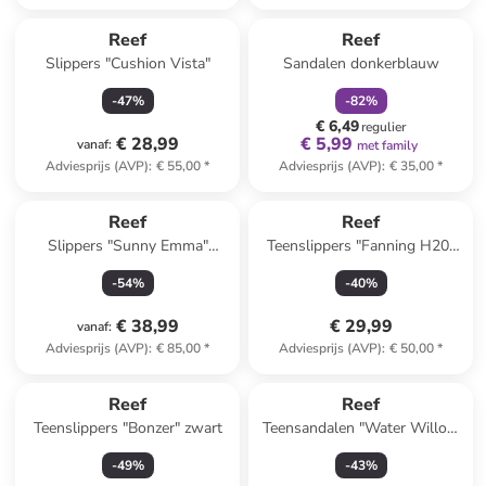
family
korting
Reef
Reef
Slippers "Cushion Vista"
Sandalen donkerblauw
-
47
%
-
82
%
€ 6,49
regulier
€ 28,99
€ 5,99
vanaf
:
met family
Adviesprijs (AVP)
:
€ 55,00
*
Adviesprijs (AVP)
:
€ 35,00
*
Reef
Reef
Slippers "Sunny Emma"
Teenslippers "Fanning H20"
lichtroze
zwart
-
54
%
-
40
%
€ 38,99
€ 29,99
vanaf
:
Adviesprijs (AVP)
:
€ 85,00
*
Adviesprijs (AVP)
:
€ 50,00
*
Reef
Reef
Teenslippers "Bonzer" zwart
Teensandalen "Water Willow
Maya"
-
49
%
-
43
%