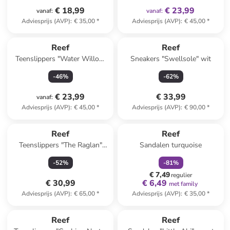
€ 18,99
€ 23,99
vanaf
:
vanaf
:
Adviesprijs (AVP)
:
€ 35,00
*
Adviesprijs (AVP)
:
€ 45,00
*
Reef
Reef
Teenslippers "Water Willow
Sneakers "Swellsole" wit
Malibu" crème/lichtbruin
-
46
%
-
62
%
€ 23,99
€ 33,99
vanaf
:
Adviesprijs (AVP)
:
€ 45,00
*
Adviesprijs (AVP)
:
€ 90,00
*
family
korting
Reef
Reef
Teenslippers "The Raglan"
Sandalen turquoise
zwart
-
52
%
-
81
%
€ 7,49
regulier
€ 30,99
€ 6,49
met family
Adviesprijs (AVP)
:
€ 65,00
*
Adviesprijs (AVP)
:
€ 35,00
*
family
korting
Reef
Reef