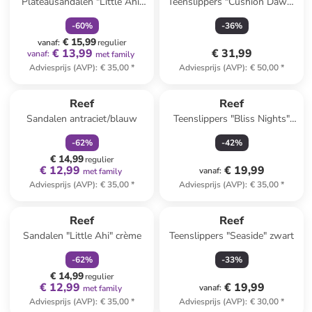
Plateausandalen "Little Ahi"
Teenslippers "Cushion Dawn"
beige
bruin
-
60
%
-
36
%
€ 15,99
vanaf
:
regulier
€ 13,99
€ 31,99
vanaf
:
met family
Adviesprijs (AVP)
:
€ 35,00
*
Adviesprijs (AVP)
:
€ 50,00
*
family
korting
Reef
Reef
Sandalen antraciet/blauw
Teenslippers "Bliss Nights"
zwart
-
62
%
-
42
%
€ 14,99
regulier
€ 12,99
€ 19,99
vanaf
:
met family
Adviesprijs (AVP)
:
€ 35,00
*
Adviesprijs (AVP)
:
€ 35,00
*
family
korting
Reef
Reef
Sandalen "Little Ahi" crème
Teenslippers "Seaside" zwart
-
62
%
-
33
%
€ 14,99
regulier
€ 12,99
€ 19,99
vanaf
:
met family
Adviesprijs (AVP)
:
€ 35,00
*
Adviesprijs (AVP)
:
€ 30,00
*