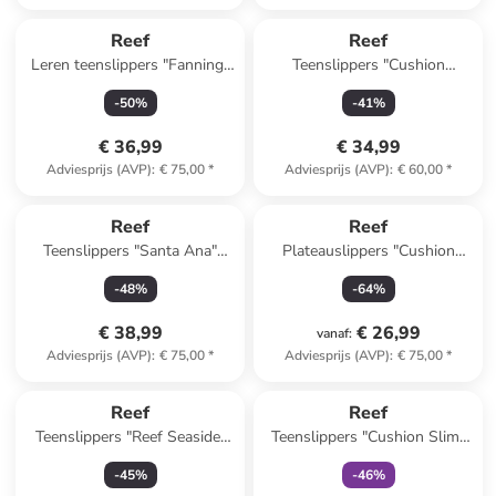
Reef
Reef
Leren teenslippers "Fanning"
Teenslippers "Cushion
lichtroze
Melody" lichtblauw/lichtbruin
-
50
%
-
41
%
€ 36,99
€ 34,99
Adviesprijs (AVP)
:
€ 75,00
*
Adviesprijs (AVP)
:
€ 60,00
*
Reef
Reef
Teenslippers "Santa Ana"
Plateauslippers "Cushion
wit/beige
Vista" turquoise
-
48
%
-
64
%
€ 38,99
€ 26,99
vanaf
:
Adviesprijs (AVP)
:
€ 75,00
*
Adviesprijs (AVP)
:
€ 75,00
*
family
exclusief
Reef
Reef
Teenslippers "Reef Seaside"
Teenslippers "Cushion Slim"
donkerblauw
lichtbruin
-
45
%
-
46
%