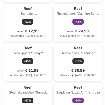
family
exclusief
Reef
Reef
Sandalen
Teenslippers "Cushion Slim"
donkerblauw/turquoise
zwart
-
62
%
-
44
%
€ 12,99
€ 24,99
vanaf
:
vanaf
:
Adviesprijs (AVP)
:
€ 35,00
*
Adviesprijs (AVP)
:
€ 45,00
*
Reef
Reef
Teenslippers "Solaye"
Teenslippers "Fanning"
turquoise
groen/zwart
-
45
%
-
55
%
€ 21,99
€ 30,99
vanaf
:
Adviesprijs (AVP)
:
€ 40,00
*
Adviesprijs (AVP)
:
€ 70,00
*
family
korting
Reef
Reef
Sleehaksandalen "Sunset
Sandalen "Little Ahi" lichtroze
Sayulita" camel
-
67
%
-
60
%