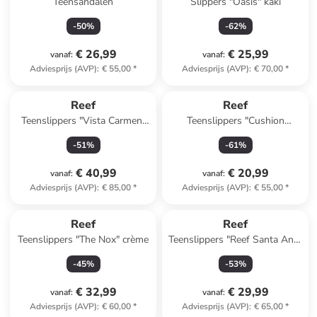
Teensandalen
Slippers "Oasis" kaki
-
50
%
-
62
%
€ 26,99
€ 25,99
vanaf
:
vanaf
:
Adviesprijs (AVP)
:
€ 55,00
*
Adviesprijs (AVP)
:
€ 70,00
*
Reef
Reef
Teenslippers "Vista Carmen"
Teenslippers "Cushion
lichtbruin
Bounce" camel
-
51
%
-
61
%
€ 40,99
€ 20,99
vanaf
:
vanaf
:
Adviesprijs (AVP)
:
€ 85,00
*
Adviesprijs (AVP)
:
€ 55,00
*
Reef
Reef
Teenslippers "The Nox" crème
Teenslippers "Reef Santa Ana"
donkerblauw/grijs
-
45
%
-
53
%
€ 32,99
€ 29,99
vanaf
:
vanaf
:
Adviesprijs (AVP)
:
€ 60,00
*
Adviesprijs (AVP)
:
€ 65,00
*