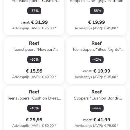
Plateauslippers "Cushion
Slippers "One" grijs/lichtbruin
Vista" beige
-
57
%
-
55
%
€ 31,99
€ 19,99
vanaf
:
Adviesprijs (AVP)
:
€ 75,00
*
Adviesprijs (AVP)
:
€ 45,00
*
Reeds in een ander winkelwagentje
Reef
Reef
Teenslippers "Newport"
Teenslippers "Bliss Nights"
lichtbruin
oranje
-
60
%
-
42
%
€ 15,99
€ 19,99
vanaf
:
Adviesprijs (AVP)
:
€ 40,00
*
Adviesprijs (AVP)
:
€ 35,00
*
Reef
Reef
Teenslippers "Cushion Breeze"
Slippers "Cushion Bondi"
lichtblauw
zwart
-
40
%
-
44
%
€ 29,99
€ 41,99
vanaf
:
Adviesprijs (AVP)
:
€ 50,00
*
Adviesprijs (AVP)
:
€ 75,00
*