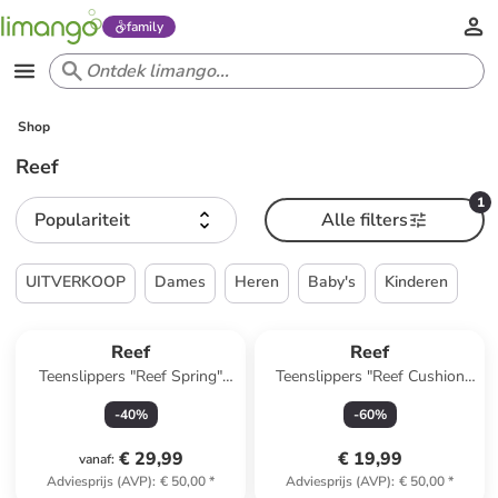
family
Shop
Reef
1
Populariteit
Alle filters
UITVERKOOP
Dames
Heren
Baby's
Kinderen
Reef
Reef
Teenslippers "Reef Spring"
Teenslippers "Reef Cushion
lichtroze
Sands" lichtbruin
-
40
%
-
60
%
€ 29,99
€ 19,99
vanaf
:
Adviesprijs (AVP)
:
€ 50,00
*
Adviesprijs (AVP)
:
€ 50,00
*