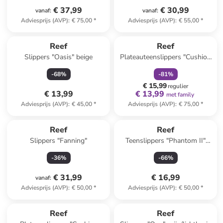
€ 37,99
€ 30,99
vanaf
:
vanaf
:
Adviesprijs (AVP)
:
€ 75,00
*
Adviesprijs (AVP)
:
€ 55,00
*
family
korting
Reef
Reef
Slippers "Oasis" beige
Plateauteenslippers "Cushion
Bondi" geel
-
68
%
-
81
%
€ 15,99
regulier
€ 13,99
€ 13,99
met family
Adviesprijs (AVP)
:
€ 45,00
*
Adviesprijs (AVP)
:
€ 75,00
*
Reef
Reef
Slippers "Fanning"
Teenslippers "Phantom II"
zwart
-
36
%
-
66
%
€ 31,99
€ 16,99
vanaf
:
Adviesprijs (AVP)
:
€ 50,00
*
Adviesprijs (AVP)
:
€ 50,00
*
Reef
Reef