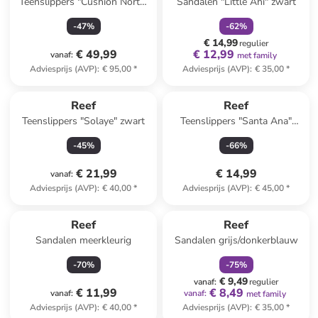
Teenslippers "Cushion Norte"
Sandalen "Little Ahi" zwart
antraciet/turquoise
-
47
%
-
62
%
€ 14,99
regulier
€ 49,99
€ 12,99
vanaf
:
met family
Adviesprijs (AVP)
:
€ 95,00
*
Adviesprijs (AVP)
:
€ 35,00
*
Reef
Reef
Teenslippers "Solaye" zwart
Teenslippers "Santa Ana"
turquoise
-
45
%
-
66
%
€ 21,99
€ 14,99
vanaf
:
Adviesprijs (AVP)
:
€ 40,00
*
Adviesprijs (AVP)
:
€ 45,00
*
family
korting
Reef
Reef
Sandalen meerkleurig
Sandalen grijs/donkerblauw
-
70
%
-
75
%
€ 9,49
vanaf
:
regulier
€ 11,99
€ 8,49
vanaf
:
vanaf
:
met family
Adviesprijs (AVP)
:
€ 40,00
*
Adviesprijs (AVP)
:
€ 35,00
*