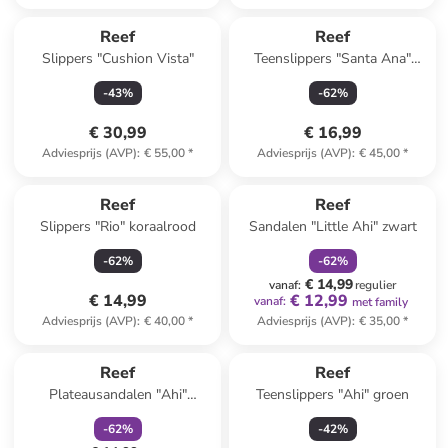
Reef
Reef
Slippers "Cushion Vista"
Teenslippers "Santa Ana"
koraalrood
-
43
%
-
62
%
€ 30,99
€ 16,99
Adviesprijs (AVP)
:
€ 55,00
*
Adviesprijs (AVP)
:
€ 45,00
*
family
korting
Reef
Reef
Slippers "Rio" koraalrood
Sandalen "Little Ahi" zwart
-
62
%
-
62
%
€ 14,99
vanaf
:
regulier
€ 14,99
€ 12,99
vanaf
:
met family
Adviesprijs (AVP)
:
€ 40,00
*
Adviesprijs (AVP)
:
€ 35,00
*
family
korting
Reef
Reef
Plateausandalen "Ahi"
Teenslippers "Ahi" groen
geel/beige
-
62
%
-
42
%