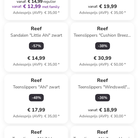
€ 14,99
vanaf
:
regulier
€ 12,99
€ 19,99
vanaf
:
vanaf
:
met family
Adviesprijs (AVP)
:
€ 35,00
*
Adviesprijs (AVP)
:
€ 35,00
*
Reef
Reef
Sandalen "Little Ahi" zwart
Teenslippers "Cushion Breeze"
roze/lichtbruin
-
57
%
-
38
%
€ 14,99
€ 30,99
Adviesprijs (AVP)
:
€ 35,00
*
Adviesprijs (AVP)
:
€ 50,00
*
Reef
Reef
Teenslippers "Ahi" zwart
Teenslippers "Windswell"
blauw
-
48
%
-
36
%
€ 17,99
€ 18,99
vanaf
:
Adviesprijs (AVP)
:
€ 35,00
*
Adviesprijs (AVP)
:
€ 30,00
*
Reef
Reef