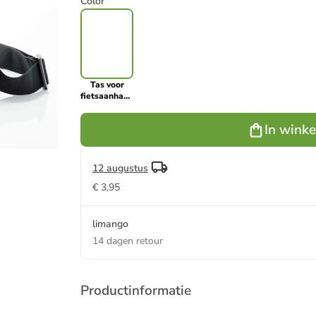
Color
Tas voor
fietsaanhangerstang
grijs - (B)40
x (H)24 x
In wink
(D)5 cm
12 augustus
€ 3,95
limango
14 dagen retour
Productinformatie