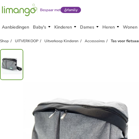
Bespaar met
family
Aanbiedingen
Baby's
Kinderen
Dames
Heren
Wonen
family
korting
Shop
UITVERKOOP
Uitverkoop Kinderen
Accessoires
Tas voor fietsaa