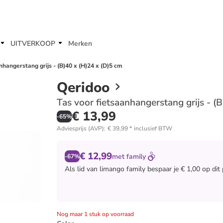
UITVERKOOP
Merken
nhangerstang grijs - (B)40 x (H)24 x (D)5 cm
Qeridoo
Tas voor fietsaanhangerstang grijs - (
€ 13,99
-
65
%
Adviesprijs (AVP)
:
€ 39,99
*
inclusief BTW
€ 12,99
met
family
-67%
Als lid van
limango family
bespaar je € 1,00 op dit
Nog maar 1 stuk op voorraad