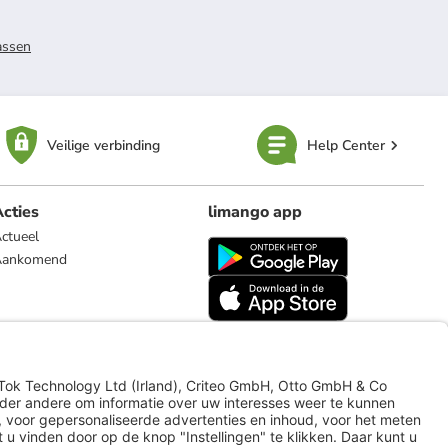
assen
Veilige verbinding
Help Center
cties
limango app
ctueel
Aankomend
limango.de
limango.pl