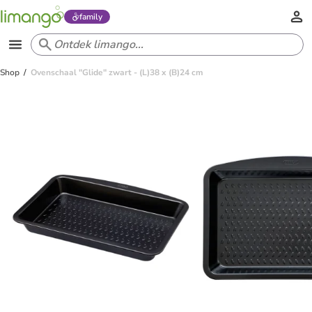
family
Shop
Ovenschaal "Glide" zwart - (L)38 x (B)24 cm