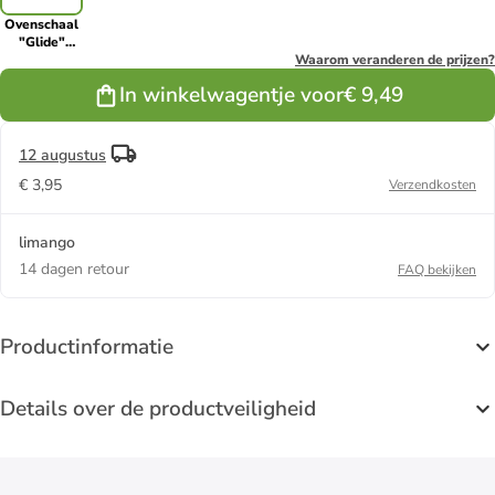
Ovenschaal
"Glide"
zwart - (L)38
Waarom veranderen de prijzen?
x (B)24 cm
In winkelwagentje voor
€ 9,49
12 augustus
€ 3,95
Verzendkosten
limango
14 dagen retour
FAQ bekijken
Productinformatie
Details over de productveiligheid