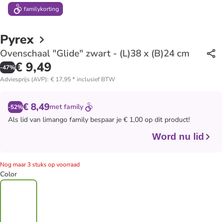
family
korting
Pyrex
Ovenschaal "Glide" zwart - (L)38 x (B)24 cm
€ 9,49
-
47
%
Adviesprijs (AVP)
:
€ 17,95
*
inclusief BTW
€ 8,49
met
family
-52%
Als lid van
limango family
bespaar je € 1,00 op dit product!
Word nu lid
Nog maar 3 stuks op voorraad
Color