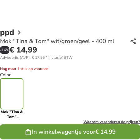
ppd
Mok "Tina & Tom" wit/groen/geel - 400 ml
€ 14,99
-
16
%
Adviesprijs (AVP)
:
€ 17,95
*
inclusief BTW
Nog maar 1 stuk op voorraad
Color
Mok "Tina &
Tom"
wit/groen/geel
Waarom veranderen de prijzen?
- 400 ml
In winkelwagentje voor
€ 14,99