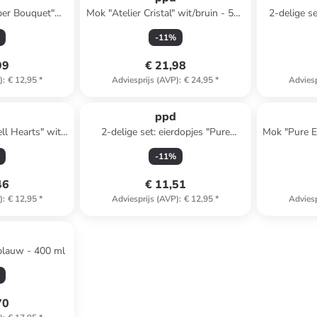
per Bouquet"
Mok "Atelier Cristal" wit/bruin - 550
2-delige s
g - Ø 21 cm
ml
Easter" li
-
11
%
99
€ 21,98
)
:
€ 12,95
*
Adviesprijs (AVP)
:
€ 24,95
*
Adviesp
ppd
ll Hearts" wit -
2-delige set: eierdopjes "Pure
Mok "Pure Ea
cm
Easter" wit/goudkleurig -
-
11
%
(B)6x(H)11,5x(D)5 cm
46
€ 11,51
)
:
€ 12,95
*
Adviesprijs (AVP)
:
€ 12,95
*
Adviesp
blauw - 400 ml
70