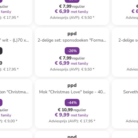
cm
€ 7,99
gulier
regulier
€ 6,99
€ 
 family
met family
)
:
€ 17,95
*
Adviesprijs (AVP)
:
€ 9,50
*
Adviesp
family
korting
ppd
 wit - (L)70 x
2-delige set: sponsdoeken "Formart
2-delige s
cm
Merry'' rood/wit - (L)20 x (B)17,2
wit/meer
-
26
%
cm
€ 7,99
regulier
49
€ 6,99
met family
)
:
€ 17,95
*
Adviesprijs (AVP)
:
€ 9,50
*
Advies
orting
family
korting
ppd
tten "Christmas
Mok "Christmas Love'' beige - 400
Serveth
kleurig - 2x 20
ml
lichtbrui
-
44
%
s
€ 10,99
gulier
regulier
€ 9,99
 family
met family
P)
:
€ 9,00
*
Adviesprijs (AVP)
:
€ 17,95
*
Adviesp
family
korting
ppd