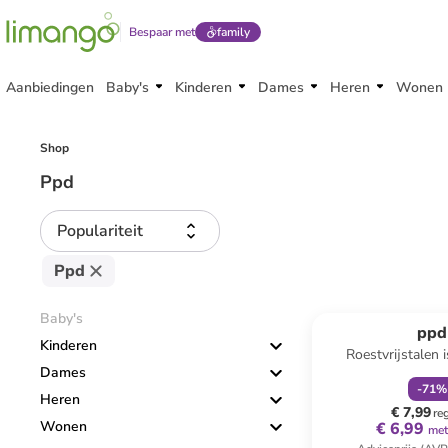
Bespaar met
family
Aanbiedingen
Baby's
Kinderen
Dames
Heren
Wonen
Shop
Ppd
Populariteit
Ppd
family
k
Reeds in een ander
Baby's
ppd
Kinderen
Roestvrijstalen 
Dames
"Scandic" zilverkl
-
71
%
Heren
€ 7,99
re
Wonen
€ 6,99
met