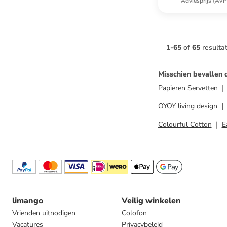
Adviesprijs (AVP
1
-
65
of
65
resulta
Misschien bevallen 
Papieren Servetten
OYOY living design
Colourful Cotton
E
limango
Veilig winkelen
Vrienden uitnodigen
Colofon
Vacatures
Privacybeleid