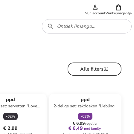
Mijn account
Winkelwagentje
Alle filters
family
korting
ppd
ppd
 set: servetten "Love
2-delige set: zakdoeken "Lieblings
ichtroze - 2x 20 stuks
Mensch" wit
-
62
%
-
63
%
€ 6,99
regulier
€ 2,99
€ 6,49
met family