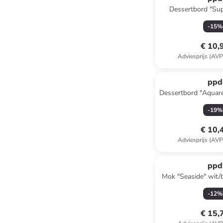
Dessertbord "Su
wit/meerkleuri
-
15
%
€ 10,
Adviesprijs (AVP
ppd
Dessertbord "Aquare
Ø 21 
-
19
%
€ 10,
Adviesprijs (AVP
ppd
Mok "Seaside" wit/
-
12
%
€ 15,