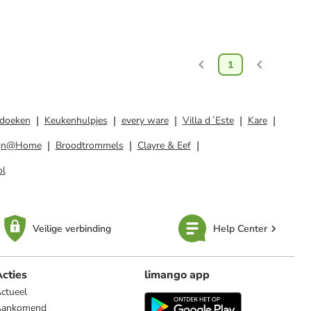
1
doeken
Keukenhulpjes
every ware
Villa d´Este
Kare
gn@Home
Broodtrommels
Clayre & Eef
ol
Veilige verbinding
Help Center
cties
limango app
ctueel
Aankomend