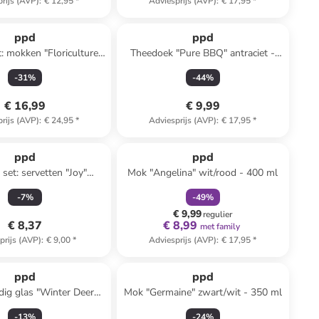
rijs (AVP)
:
€ 12,95
*
Adviesprijs (AVP)
:
€ 17,95
*
ppd
ppd
t: mokken "Floriculture"
Theedoek "Pure BBQ" antraciet -
kleurig - 350 ml
(L)50 x (B)70 cm
-
31
%
-
44
%
€ 16,99
€ 9,99
rijs (AVP)
:
€ 24,95
*
Adviesprijs (AVP)
:
€ 17,95
*
family
korting
ppd
ppd
 set: servetten "Joy"
Mok "Angelina" wit/rood - 400 ml
groen - 2x 20 stuks
-
7
%
-
49
%
€ 9,99
regulier
€ 8,37
€ 8,99
met family
prijs (AVP)
:
€ 9,00
*
Adviesprijs (AVP)
:
€ 17,95
*
ppd
ppd
ig glas "Winter Deers"
Mok "Germaine" zwart/wit - 350 ml
kleurig - 300 ml
-
13
%
-
24
%