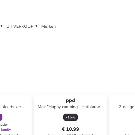
UITVERKOOP
Merken
orting
 winkelwagentje
ppd
isoleerbeker
Mok "Happy camping" lichtblauw -
2-delige
eurig - 400 ml
400 ml
Graphic" l
-
15
%
gulier
€ 10,99
 family