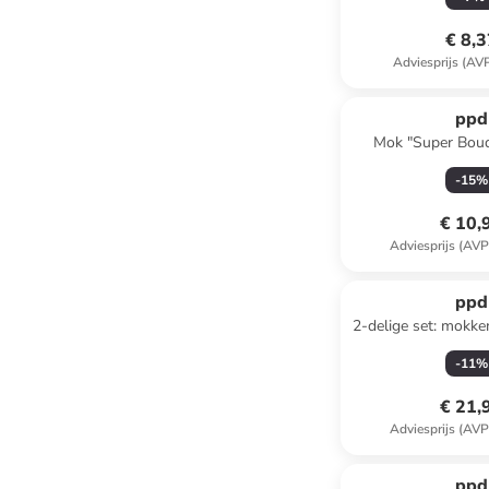
€ 8,
Adviesprijs (AV
ppd
Mok "Super Bou
wit/meerkleuri
-
15
%
€ 10,
Adviesprijs (AVP
ppd
2-delige set: mokk
X-Mas" wit/gro
-
11
%
€ 21,
Adviesprijs (AVP
ppd