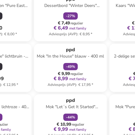
ten "Pure Easter
Dessertbord "Winter Deers"
Kaars "Win
g - 2x 20 stuks
wit/meerkleurig - Ø 15 cm
(H
-
27
%
€ 7,49
€
regulier
80
€ 6,49
€ 1
met family
P)
:
€ 8,00
*
Adviesprijs (AVP)
:
€ 8,95
*
Adviesp
family
korting
ppd
" lichtbruin -
Mok "In the House" blauw - 400 ml
2-delige se
 x (D)4 cm
embossed
-
49
%
€ 9,99
regulier
99
€ 8,99
€ 
met family
)
:
€ 12,95
*
Adviesprijs (AVP)
:
€ 17,95
*
Adviesp
orting
family
korting
ppd
 lichtroze - 400
Mok "Let´s Get It Started"
Mok "Pure 
wit/oranje - 350 ml
-
44
%
€ 10,99
gulier
regulier
€ 9,99
€ 
 family
met family