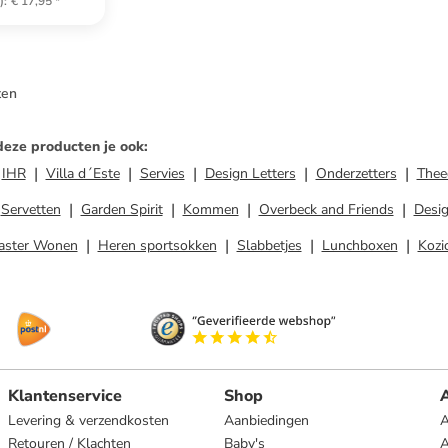
)
:
€ 17,95
*
ten
deze producten je ook
:
IHR
Villa d´Este
Servies
Design Letters
Onderzetters
Thee
Servetten
Garden Spirit
Kommen
Overbeck and Friends
Desi
aster Wonen
Heren sportsokken
Slabbetjes
Lunchboxen
Kozi
Klantenservice
Shop
A
Levering & verzendkosten
Aanbiedingen
A
Retouren / Klachten
Baby's