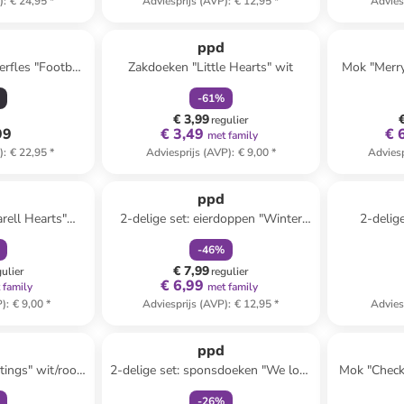
)
:
€ 24,95
*
Adviesprijs (AVP)
:
€ 12,95
*
Advies
family
korting
ppd
erfles "Football
Zakdoeken "Little Hearts" wit
Mok "Merry
 - 500 ml
-
61
%
€ 3,99
regulier
99
€ 3,49
€ 
met family
)
:
€ 22,95
*
Adviesprijs (AVP)
:
€ 9,00
*
Adviesp
orting
family
korting
ppd
rell Hearts"
2-delige set: eierdoppen "Winter
2-delig
od
Deers" wit/meerkleurig
wit/z
-
46
%
€ 7,99
gulier
regulier
€ 6,99
 family
met family
P)
:
€ 9,00
*
Adviesprijs (AVP)
:
€ 12,95
*
Advies
orting
family
korting
ppd
tings" wit/rood
2-delige set: sponsdoeken "We love
Mok "Check
ml
Christmas'' beige - (L)20 x (B)17,2
-
26
%