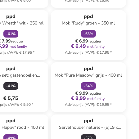
prijs (AVP)
:
€ 8,00
*
Adviesprijs (AVP)
:
€ 18,00
*
family
korting
family
korting
ppd
ppd
 Wreath" wit - 350 ml
Mok "Rudy" groen - 350 ml
-
61
%
-
63
%
€ 7,99
€ 6,99
regulier
regulier
6,99
€ 6,49
met family
met family
rijs (AVP)
:
€ 17,95
*
Adviesprijs (AVP)
:
€ 17,95
*
family
korting
ppd
ppd
e set: gastendoeken
Mok "Pure Meadow" grijs - 400 ml
wart - 2x 15 stuks
-
41
%
-
54
%
€ 9,99
regulier
€ 5,75
€ 8,99
met family
prijs (AVP)
:
€ 9,90
*
Adviesprijs (AVP)
:
€ 19,95
*
family
korting
ppd
ppd
 Happy" rood - 400 ml
Servethouder naturel - (B)19 x
(H)26 x (D)4 cm
-
49
%
-
37
%