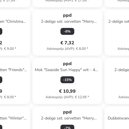
)
:
€ 17,95
*
Adviesprijs (AVP)
:
€ 17,95
*
Adviesp
ppd
ten "Christmas"
2-delige set: servetten "Merry
2-delige se
- 2x 20 stuks
Christmas" rood - 2x 20 stuks
meer
-
8
%
32
€ 7,32
P)
:
€ 9,00
*
Adviesprijs (AVP)
:
€ 8,00
*
Adviesp
ppd
tten "Friends"
Mok "Seaside Sun Happy" wit - 400
2-delige
2x 20 stuks
ml
beige/
-
15
%
49
€ 10,99
P)
:
€ 8,00
*
Adviesprijs (AVP)
:
€ 12,95
*
Advies
ppd
etten "Winter"
2-delige set: servetten "Merry
Dubbelwand
20 stuks
Wreath" meerkleurig - 2x 20 stuks
meer
-
7
%