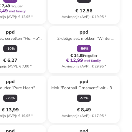
€ 7,49
regulier
6,49
€ 12,56
met family
rijs (AVP)
:
€ 12,95
*
Adviesprijs (AVP)
:
€ 19,95
*
family
korting
ppd
ppd
et: servetten "Ho, Ho"
2-delige set: mokken "Winter
kleurig - 2x 20 stuks
Deers" wit/meerkleurig - 350 ml
-
10
%
-
56
%
€ 14,99
regulier
€ 6,27
€ 12,99
met family
prijs (AVP)
:
€ 7,00
*
Adviesprijs (AVP)
:
€ 29,95
*
ppd
ppd
ouder "Pure Heart"
Mok "Football Ornament" wit - 350
n - (L)16,5 x (B)12 cm
ml
-
29
%
-
52
%
€ 13,99
€ 8,49
rijs (AVP)
:
€ 19,95
*
Adviesprijs (AVP)
:
€ 17,95
*
family
korting
family
korting
ppd
ppd