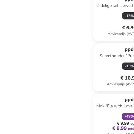
2-delige set: servet
Egg" wit/goudkleuri
-
15
%
€ 6,
Adviesprijs (AV
ppd
Servethouder "Pure
(B)12 x (H)8,8
-
15
%
€ 10,
Adviesprijs (AVP
family
k
ppd
Mok "Ela with Love''
ml
-
49
%
€ 9,99
re
€ 8,99
met