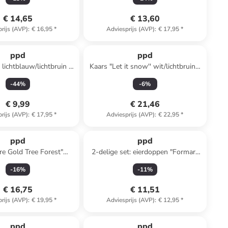
€ 14,65
€ 13,60
rijs (AVP)
:
€ 16,95
*
Adviesprijs (AVP)
:
€ 17,95
*
ppd
ppd
 lichtblauw/lichtbruin -
Kaars "Let it snow'' wit/lichtbruin -
350 ml
(H)8,5 x Ø 7 cm
-
44
%
-
6
%
€ 9,99
€ 21,46
rijs (AVP)
:
€ 17,95
*
Adviesprijs (AVP)
:
€ 22,95
*
ppd
ppd
e Gold Tree Forest"
2-delige set: eierdoppen "Formart
w/groen - 350 ml
Mama+Papa" blauw/lichtroze - Ø
-
16
%
-
11
%
5,2 cm
€ 16,75
€ 11,51
rijs (AVP)
:
€ 19,95
*
Adviesprijs (AVP)
:
€ 12,95
*
ppd
ppd