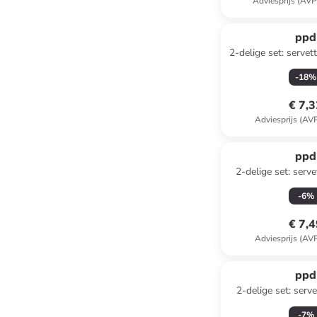
Adviesprijs (AVP
ppd
2-delige set: servet
rood/meerkleurig 
-
18
%
€ 7,
Adviesprijs (AV
ppd
2-delige set: serve
beige/zwart - 
-
6
%
€ 7,
Adviesprijs (AV
ppd
2-delige set: serv
taupe - 2x 
-
7
%