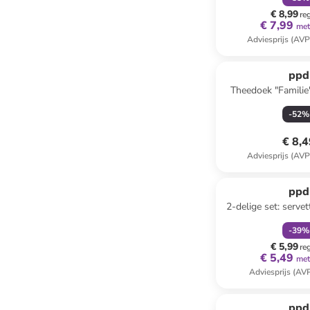
€ 8,99
re
€ 7,99
met
Adviesprijs (AVP
ppd
Theedoek "Familie"
(B)50 
-
52
%
€ 8,
Adviesprijs (AVP
family
k
ppd
2-delige set: serve
Letters" zwart/goud
-
39
%
stuk
€ 5,99
re
€ 5,49
met
Adviesprijs (AV
ppd