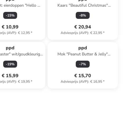
et: eierdoppen "Hello &
Kaars ''Beautiful Christmas''
chtroze/geel - Ø 5,2 cm
wit/meerkleurig - (H)8,5 x Ø 7 cm
-
15
%
-
8
%
€ 10,99
€ 20,94
rijs (AVP)
:
€ 12,95
*
Adviesprijs (AVP)
:
€ 22,95
*
ppd
ppd
ster" wit/goudkleurig -
Mok "Peanut Butter & Jelly"
350 ml
wit/meerkleurig - 350 ml
-
19
%
-
7
%
€ 15,99
€ 15,70
rijs (AVP)
:
€ 19,95
*
Adviesprijs (AVP)
:
€ 16,95
*