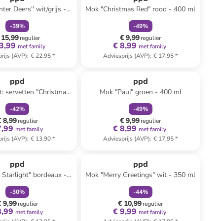
ter Deers'' wit/grijs -
Mok "Christmas Red" rood - 400 ml
)8,5 x Ø 7 cm
-
39
%
-
49
%
 15,99
€ 9,99
regulier
regulier
3,99
€ 8,99
met family
met family
rijs (AVP)
:
€ 22,95
*
Adviesprijs (AVP)
:
€ 17,95
*
family
korting
family
korting
ppd
ppd
t: servetten "Christmas
Mok "Paul" groen - 400 ml
" wit - 2x 20 stuks
-
42
%
-
49
%
€ 8,99
€ 9,99
regulier
regulier
7,99
€ 8,99
met family
met family
rijs (AVP)
:
€ 13,90
*
Adviesprijs (AVP)
:
€ 17,95
*
family
korting
family
korting
ppd
ppd
Starlight" bordeaux -
Mok "Merry Greetings" wit - 350 ml
400 ml
-
30
%
-
44
%
€ 9,99
€ 10,99
regulier
regulier
8,99
€ 9,99
met family
met family