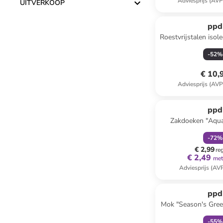
Adviesprijs (AVP
UITVERKOOP
ppd
Roestvrijstalen isole
Ornament" wit
-
52
%
€ 10,
Adviesprijs (AVP
family
k
ppd
Zakdoeken "Aqua
wit/ro
-
72
%
€ 2,99
re
€ 2,49
met
Adviesprijs (AV
family
k
ppd
Mok "Season's Gree
- 350 
-
55
%