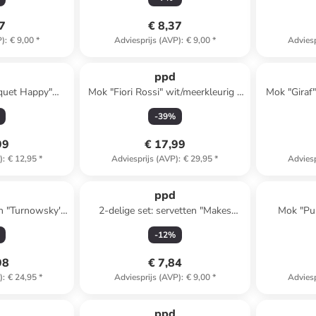
37
€ 8,37
P)
:
€ 9,00
*
Adviesprijs (AVP)
:
€ 9,00
*
Adviesp
ppd
quet Happy"
Mok "Fiori Rossi" wit/meerkleurig -
Mok "Giraf"
g - 400 ml
350 ml
-
39
%
99
€ 17,99
)
:
€ 12,95
*
Adviesprijs (AVP)
:
€ 29,95
*
Adviesp
ppd
en "Turnowsky's
2-delige set: servetten "Makes
Mok "Pur
en - 350 ml
Sense" grijs - 2x 20 stuks
blau
-
12
%
98
€ 7,84
)
:
€ 24,95
*
Adviesprijs (AVP)
:
€ 9,00
*
Adviesp
ppd