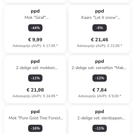
ppd
ppd
Mok "Giraf"
Kaars "Let it snow''
lichtblauw/lichtbruin - 350 ml
wit/lichtbruin - (H)8,5 x Ø 7
-
44
%
-
6
%
cm
€ 9,99
€ 21,46
Adviesprijs (AVP)
:
€ 17,95
*
Adviesprijs (AVP)
:
€ 22,95
*
ppd
ppd
2-delige set: mokken
2-delige set: servetten "Makes
"Turnowsky's X-Mas"
Sense" grijs - 2x 20 stuks
-
11
%
-
12
%
wit/groen - 350 ml
€ 21,98
€ 7,84
Adviesprijs (AVP)
:
€ 24,95
*
Adviesprijs (AVP)
:
€ 9,00
*
ppd
ppd
Mok "Pure Gold Tree Forest"
2-delige set: eierdoppen
blauw/groen - 350 ml
"Formart Mama+Papa"
-
16
%
-
11
%
blauw/lichtroze - Ø 5,2 cm