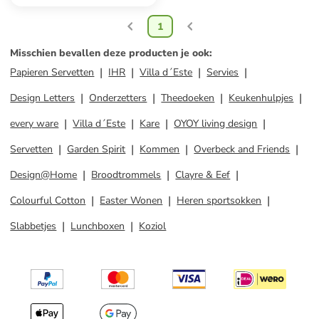
1
Misschien bevallen deze producten je ook
:
Papieren Servetten
IHR
Villa d´Este
Servies
Design Letters
Onderzetters
Theedoeken
Keukenhulpjes
every ware
Villa d´Este
Kare
OYOY living design
Servetten
Garden Spirit
Kommen
Overbeck and Friends
Design@Home
Broodtrommels
Clayre & Eef
Colourful Cotton
Easter Wonen
Heren sportsokken
Slabbetjes
Lunchboxen
Koziol