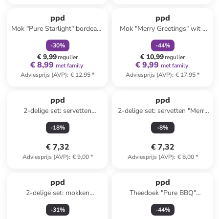
family
korting
family
korting
ppd
ppd
Mok "Pure Starlight" bordeaux
Mok "Merry Greetings" wit -
- 400 ml
350 ml
-
30
%
-
44
%
€ 9,99
€ 10,99
regulier
regulier
€ 8,99
€ 9,99
met family
met family
Adviesprijs (AVP)
:
€ 12,95
*
Adviesprijs (AVP)
:
€ 17,95
*
ppd
ppd
2-delige set: servetten
2-delige set: servetten "Merry
"Christmas" rood/meerkleurig
Christmas" rood - 2x 20 stuks
-
18
%
-
8
%
- 2x 20 stuks
€ 7,32
€ 7,32
Adviesprijs (AVP)
:
€ 9,00
*
Adviesprijs (AVP)
:
€ 8,00
*
ppd
ppd
2-delige set: mokken
Theedoek "Pure BBQ"
"Floriculture" meerkleurig -
antraciet - (L)50 x (B)70 cm
-
31
%
-
44
%
350 ml