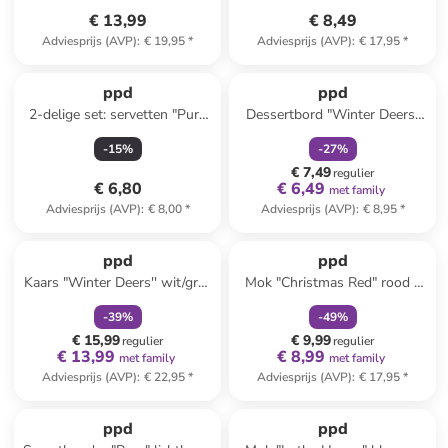
€ 13,99
€ 8,49
Adviesprijs (AVP)
:
€ 19,95
*
Adviesprijs (AVP)
:
€ 17,95
*
family
korting
ppd
ppd
2-delige set: servetten "Pure
Dessertbord "Winter Deers"
Easter Egg" wit/goudkleurig -
wit/meerkleurig - Ø 15 cm
-
15
%
-
27
%
2x 20 stuks
€ 7,49
regulier
€ 6,80
€ 6,49
met family
Adviesprijs (AVP)
:
€ 8,00
*
Adviesprijs (AVP)
:
€ 8,95
*
family
korting
family
korting
ppd
ppd
Kaars "Winter Deers'' wit/grijs
Mok "Christmas Red" rood -
- (H)8,5 x Ø 7 cm
400 ml
-
39
%
-
49
%
€ 15,99
€ 9,99
regulier
regulier
€ 13,99
€ 8,99
met family
met family
Adviesprijs (AVP)
:
€ 22,95
*
Adviesprijs (AVP)
:
€ 17,95
*
family
korting
ppd
ppd