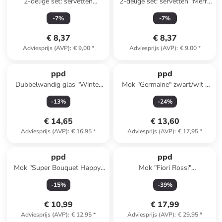
2-delige set: servetten
2-delige set: servetten "Merry
"Winter" taupe - 2x 20 stuks
Wreath" meerkleurig - 2x 20
-
7
%
-
7
%
stuks
€ 8,37
€ 8,37
Adviesprijs (AVP)
:
€ 9,00
*
Adviesprijs (AVP)
:
€ 9,00
*
ppd
ppd
Dubbelwandig glas "Winter
Mok "Germaine" zwart/wit -
Deers" meerkleurig - 300 ml
350 ml
-
13
%
-
24
%
€ 14,65
€ 13,60
Adviesprijs (AVP)
:
€ 16,95
*
Adviesprijs (AVP)
:
€ 17,95
*
ppd
ppd
Mok "Super Bouquet Happy"
Mok "Fiori Rossi"
wit/meerkleurig - 400 ml
wit/meerkleurig - 350 ml
-
15
%
-
39
%
€ 10,99
€ 17,99
Adviesprijs (AVP)
:
€ 12,95
*
Adviesprijs (AVP)
:
€ 29,95
*