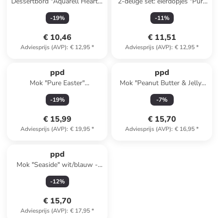
Dessertbord "Aquarell Hearts"
2-delige set: eierdopjes "Pure
wit - Ø 21 cm
Easter" wit/goudkleurig -
-
19
%
-
11
%
(B)6x(H)11,5x(D)5 cm
€ 10,46
€ 11,51
Adviesprijs (AVP)
:
€ 12,95
*
Adviesprijs (AVP)
:
€ 12,95
*
Reeds in een ander winkelwagentje
ppd
ppd
Mok "Pure Easter"
Mok "Peanut Butter & Jelly"
wit/goudkleurig - 350 ml
wit/meerkleurig - 350 ml
-
19
%
-
7
%
€ 15,99
€ 15,70
Adviesprijs (AVP)
:
€ 19,95
*
Adviesprijs (AVP)
:
€ 16,95
*
ppd
Mok "Seaside" wit/blauw -
400 ml
-
12
%
€ 15,70
Adviesprijs (AVP)
:
€ 17,95
*