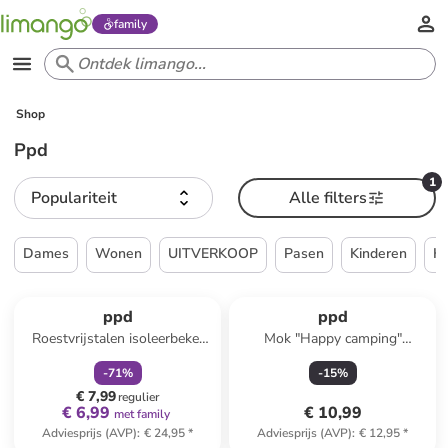
family
Shop
Ppd
1
Populariteit
Alle filters
Dames
Wonen
UITVERKOOP
Pasen
Kinderen
H
family
korting
ppd
ppd
Roestvrijstalen isoleerbeker
Mok "Happy camping"
"Scandic" zilverkleurig - 400
lichtblauw - 400 ml
-
71
%
-
15
%
ml
€ 7,99
regulier
€ 6,99
€ 10,99
met family
Adviesprijs (AVP)
:
€ 24,95
*
Adviesprijs (AVP)
:
€ 12,95
*