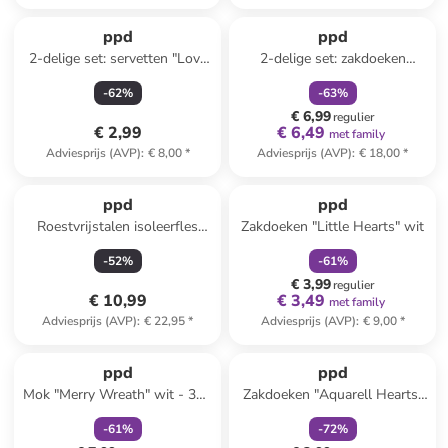
family
korting
ppd
ppd
2-delige set: servetten "Love
2-delige set: zakdoeken
Graphic" lichtroze - 2x 20
"Lieblings Mensch" wit
-
62
%
-
63
%
stuks
€ 6,99
regulier
€ 2,99
€ 6,49
met family
Adviesprijs (AVP)
:
€ 8,00
*
Adviesprijs (AVP)
:
€ 18,00
*
family
korting
ppd
ppd
Roestvrijstalen isoleerfles
Zakdoeken "Little Hearts" wit
"Football Ornament" wit -
-
52
%
-
61
%
500 ml
€ 3,99
regulier
€ 10,99
€ 3,49
met family
Adviesprijs (AVP)
:
€ 22,95
*
Adviesprijs (AVP)
:
€ 9,00
*
family
korting
family
korting
ppd
ppd
Mok "Merry Wreath" wit - 350
Zakdoeken "Aquarell Hearts"
ml
wit/rood
-
61
%
-
72
%