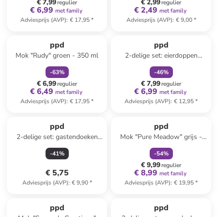
€ 7,99
€ 2,99
regulier
regulier
€ 6,99
€ 2,49
met family
met family
Adviesprijs (AVP)
:
€ 17,95
*
Adviesprijs (AVP)
:
€ 9,00
*
family
korting
family
korting
ppd
ppd
Mok "Rudy" groen - 350 ml
2-delige set: eierdoppen
"Winter Deers"
-
63
%
-
46
%
wit/meerkleurig
€ 6,99
€ 7,99
regulier
regulier
€ 6,49
€ 6,99
met family
met family
Adviesprijs (AVP)
:
€ 17,95
*
Adviesprijs (AVP)
:
€ 12,95
*
family
korting
ppd
ppd
2-delige set: gastendoeken
Mok "Pure Meadow" grijs -
wit/zwart - 2x 15 stuks
400 ml
-
41
%
-
54
%
€ 9,99
regulier
€ 5,75
€ 8,99
met family
Adviesprijs (AVP)
:
€ 9,90
*
Adviesprijs (AVP)
:
€ 19,95
*
family
korting
family
korting
ppd
ppd