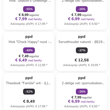
Mok "Season's Greetings"
2-delige set: sponsdoeken
wit/rood - 350 ml
"We love Christmas'' beige -
-
55
%
-
26
%
(L)20 x (B)17,2 cm
€ 8,99
€ 7,99
regulier
regulier
€ 7,99
€ 6,99
met family
met family
Adviesprijs (AVP)
:
€ 17,95
*
Adviesprijs (AVP)
:
€ 9,50
*
family
korting
ppd
ppd
Mok "Check Happy" rood -
Servethouder naturel - (B)19 x
400 ml
(H)26 x (D)4 cm
-
49
%
-
37
%
€ 7,49
regulier
€ 6,49
€ 12,56
met family
Adviesprijs (AVP)
:
€ 12,95
*
Adviesprijs (AVP)
:
€ 19,95
*
family
korting
ppd
ppd
Theedoek "Familie" wit - (L)70
2-delige set: sponsdoeken
x (B)50 cm
"Formart Merry'' rood/wit -
-
52
%
-
26
%
(L)20 x (B)17,2 cm
€ 7,99
regulier
€ 8,49
€ 6,99
met family
Adviesprijs (AVP)
:
€ 17,95
*
Adviesprijs (AVP)
:
€ 9,50
*