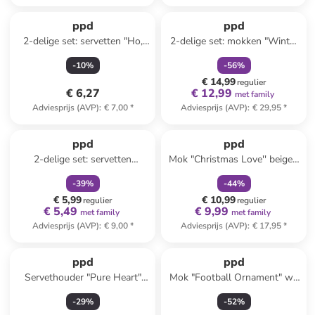
family
korting
ppd
ppd
2-delige set: servetten "Ho,
2-delige set: mokken "Winter
Ho" wit/meerkleurig - 2x 20
Deers" wit/meerkleurig - 350
-
10
%
-
56
%
stuks
ml
€ 14,99
regulier
€ 6,27
€ 12,99
met family
Adviesprijs (AVP)
:
€ 7,00
*
Adviesprijs (AVP)
:
€ 29,95
*
family
korting
family
korting
ppd
ppd
2-delige set: servetten
Mok "Christmas Love'' beige -
"Christmas Letters"
400 ml
-
39
%
-
44
%
zwart/goudkleurig - 2x 20
€ 5,99
€ 10,99
stuks
regulier
regulier
€ 5,49
€ 9,99
met family
met family
Adviesprijs (AVP)
:
€ 9,00
*
Adviesprijs (AVP)
:
€ 17,95
*
ppd
ppd
Servethouder "Pure Heart"
Mok "Football Ornament" wit
lichtbruin - (L)16,5 x (B)12 cm
- 350 ml
-
29
%
-
52
%