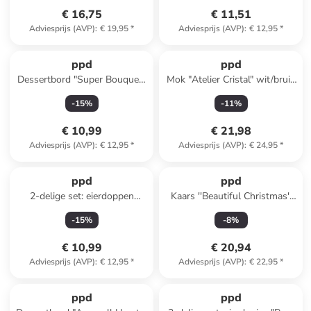
€ 16,75
€ 11,51
Adviesprijs (AVP)
:
€ 19,95
*
Adviesprijs (AVP)
:
€ 12,95
*
ppd
ppd
Dessertbord "Super Bouquet"
Mok "Atelier Cristal" wit/bruin
wit/meerkleurig - Ø 21 cm
- 550 ml
-
15
%
-
11
%
€ 10,99
€ 21,98
Adviesprijs (AVP)
:
€ 12,95
*
Adviesprijs (AVP)
:
€ 24,95
*
ppd
ppd
2-delige set: eierdoppen
Kaars ''Beautiful Christmas''
"Hello & Easter" lichtroze/geel
wit/meerkleurig - (H)8,5 x Ø 7
-
15
%
-
8
%
- Ø 5,2 cm
cm
€ 10,99
€ 20,94
Adviesprijs (AVP)
:
€ 12,95
*
Adviesprijs (AVP)
:
€ 22,95
*
ppd
ppd