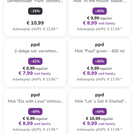
Servethouder "Pure" lichtbruin
Mok "In the House" blauw -
- (B)12 x (H)8,8 x (D)4 cm
400 ml
-
15
%
-
49
%
€ 9,99
regulier
€ 10,99
€ 8,99
met family
Adviesprijs (AVP)
:
€ 12,95
*
Adviesprijs (AVP)
:
€ 17,95
*
family
korting
family
korting
ppd
ppd
2-delige set: servetten
Mok "Paul" groen - 400 ml
"Christmas embossed" wit -
-
42
%
-
49
%
2x 20 stuks
€ 8,99
€ 9,99
regulier
regulier
€ 7,99
€ 8,99
met family
met family
Adviesprijs (AVP)
:
€ 13,90
*
Adviesprijs (AVP)
:
€ 17,95
*
family
korting
family
korting
ppd
ppd
Mok "Ela with Love'' lichtroze
Mok "Let´s Get It Started"
- 400 ml
wit/oranje - 350 ml
-
49
%
-
44
%
€ 9,99
€ 10,99
regulier
regulier
€ 8,99
€ 9,99
met family
met family
Adviesprijs (AVP)
:
€ 17,95
*
Adviesprijs (AVP)
:
€ 17,95
*