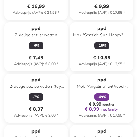
€ 16,99
€ 9,99
Adviesprijs (AVP)
:
€ 24,95
*
Adviesprijs (AVP)
:
€ 17,95
*
ppd
ppd
2-delige set: servetten
Mok "Seaside Sun Happy" wit
"Friends" beige/zwart - 2x 20
- 400 ml
-
6
%
-
15
%
stuks
€ 7,49
€ 10,99
Adviesprijs (AVP)
:
€ 8,00
*
Adviesprijs (AVP)
:
€ 12,95
*
family
korting
ppd
ppd
2-delige set: servetten "Joy"
Mok "Angelina" wit/rood -
beige/groen - 2x 20 stuks
400 ml
-
7
%
-
49
%
€ 9,99
regulier
€ 8,37
€ 8,99
met family
Adviesprijs (AVP)
:
€ 9,00
*
Adviesprijs (AVP)
:
€ 17,95
*
ppd
ppd