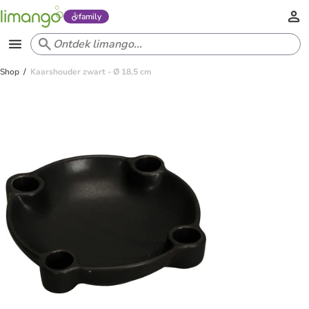
family
Shop
Kaarshouder zwart - Ø 18,5 cm