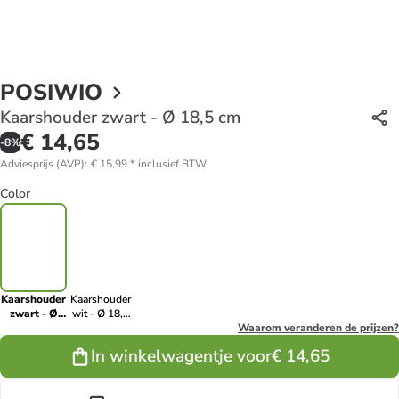
POSIWIO
Kaarshouder zwart - Ø 18,5 cm
€ 14,65
-
8
%
Adviesprijs (AVP)
:
€ 15,99
*
inclusief BTW
Color
Kaarshouder
Kaarshouder
zwart - Ø
wit - Ø 18,5
18,5 cm
cm
Waarom veranderen de prijzen?
In winkelwagentje voor
€ 14,65