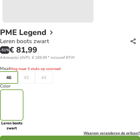
PME Legend
Leren boots zwart
€ 81,99
-
51
%
Adviesprijs (AVP)
:
€ 169,99
*
inclusief BTW
Maat
Nog maar 3 stuks op voorraad
46
43
44
Color
Leren boots
zwart
Waarom veranderen de prijzen?