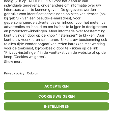
Klantenservice
Shop
Acties
limango.de
limango.pl
In winkelwagentje voor
€ 81,99
* Op basis van de adviesprijs van de fabrikant
** Alle prijsopgaven zijn inclusief belasting en exclusief verzendkosten
ᵃ Bij een minimale bestelwaarde van €15.
ᶜ Alle informatie & voorwaarden op
www.limango.nl/invite