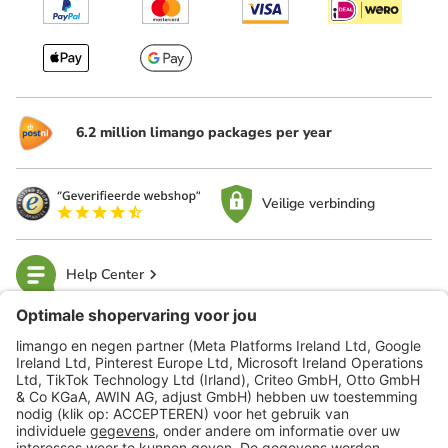
6.2 million limango packages per year
Veilige verbinding
Help Center
limango
Veilig winkelen
Klantenservice