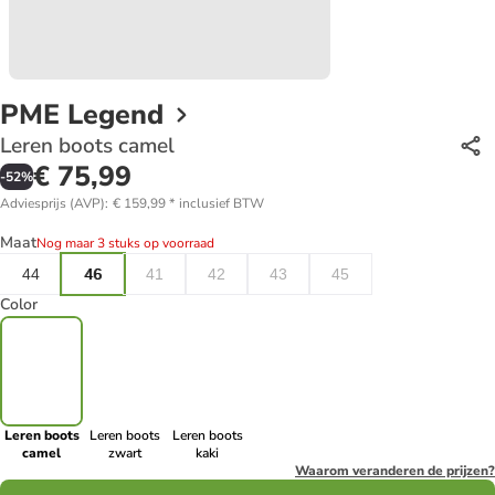
PME Legend
Leren boots camel
€ 75,99
-
52
%
Adviesprijs (AVP)
:
€ 159,99
*
inclusief BTW
Maat
Nog maar 3 stuks op voorraad
44
46
41
42
43
45
Color
Leren boots
Leren boots
Leren boots
camel
zwart
kaki
Waarom veranderen de prijzen?