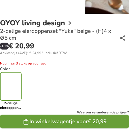
OYOY living design
2-delige eierdoppenset "Yuka" beige - (H)4 x
Ø5 cm
€ 20,99
-
16
%
Adviesprijs (AVP)
:
€ 24,99
*
inclusief BTW
Nog maar 3 stuks op voorraad
Color
2-delige
eierdoppenset
"Yuka" beige
Waarom veranderen de prijzen?
- (H)4 x Ø5
In winkelwagentje voor
€ 20,99
cm