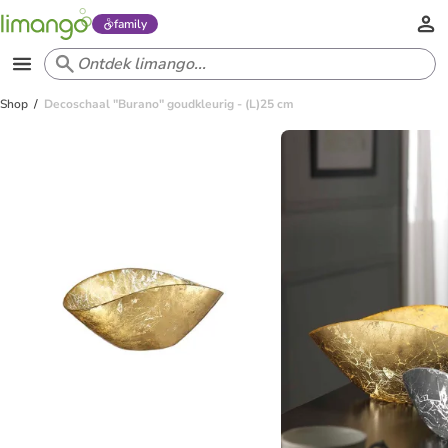
family
Shop
Decoschaal "Burano" goudkleurig - (L)25 cm