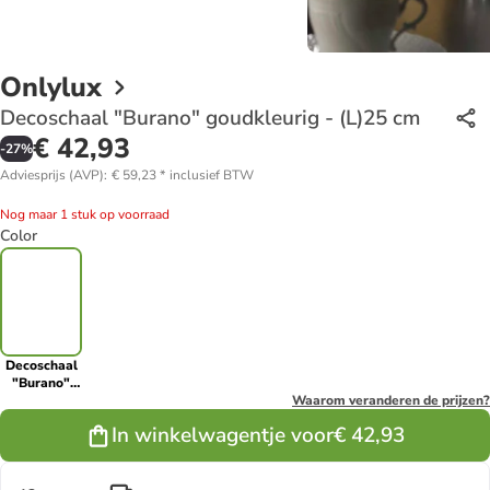
Onlylux
Decoschaal "Burano" goudkleurig - (L)25 cm
€ 42,93
-
27
%
Adviesprijs (AVP)
:
€ 59,23
*
inclusief BTW
Nog maar 1 stuk op voorraad
Color
Decoschaal
"Burano"
goudkleurig
Waarom veranderen de prijzen?
- (L)25 cm
In winkelwagentje voor
€ 42,93