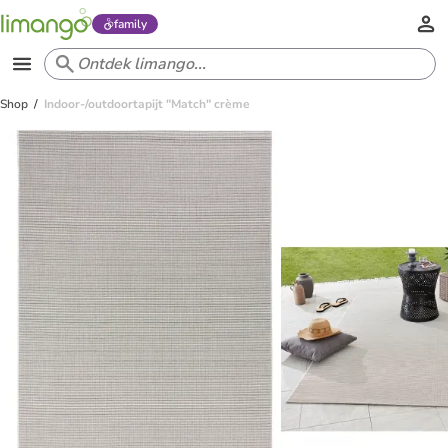
family
Shop
Indoor-/outdoortapijt "Match" crème