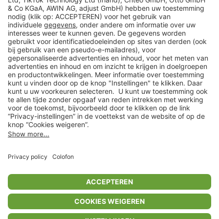
Veilig winkelen
Klantenservice
Shop
Acties
limango.de
limango.pl
In winkelwagentje voor
€ 14,99
* Op basis van de adviesprijs van de fabrikant
** Alle prijsopgaven zijn inclusief belasting en exclusief verzendkosten