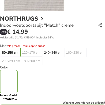
NORTHRUGS
Indoor-/outdoortapijt "Match" crème
€ 14,99
-
74
%
Adviesprijs (AVP)
:
€ 59,90
*
inclusief BTW
Maat
Nog maar 3 stuks op voorraad
80x150 cm
120x170 cm
240x340 cm
160x230 cm
200x290 cm
80x200 cm
Color
Indoor-/outdoortapijt
"Match"
crème
Waarom veranderen de prijzen?