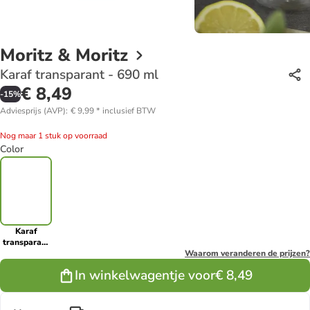
Moritz & Moritz
Karaf transparant - 690 ml
€ 8,49
-
15
%
Adviesprijs (AVP)
:
€ 9,99
*
inclusief BTW
Nog maar 1 stuk op voorraad
Color
Karaf
transparant
- 690 ml
Waarom veranderen de prijzen?
In winkelwagentje voor
€ 8,49