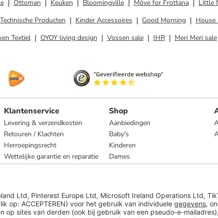
le
Ottoman
Keuken
Bloomingville
Möve for Frottana
Little
Technische Producten
Kinder Accessoires
Good Morning
House 
en Textiel
OYOY living design
Vossen sale
IHR
Meri Meri sale
Klantenservice
Shop
A
Levering & verzendkosten
Aanbiedingen
A
Retouren / Klachten
Baby's
Herroepingsrecht
Kinderen
Wettelijke garantie en reparatie
Dames
Heren
Wonen
Merken