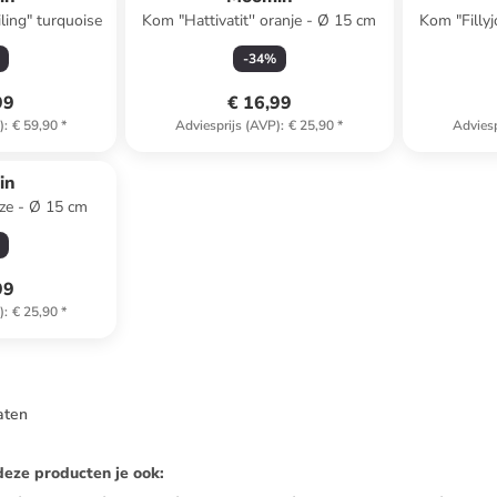
ling" turquoise
Kom "Hattivatit'' oranje - Ø 15 cm
Kom "Fillyj
-
34
%
99
€ 16,99
)
:
€ 59,90
*
Adviesprijs (AVP)
:
€ 25,90
*
Adviesp
in
ze - Ø 15 cm
99
)
:
€ 25,90
*
aten
deze producten je ook
: