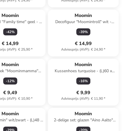
rijs (AVP)
:
€ 24,90
*
Adviesprijs (AVP)
:
€ 24,90
*
Moomin
Moomin
''Family time'' geel - Ø
Decofiguur "Moomintroll" wit -
19 cm
(L)8,5 cm
-
42
%
-
39
%
€ 14,99
€ 14,99
rijs (AVP)
:
€ 25,90
*
Adviesprijs (AVP)
:
€ 24,90
*
Moomin
Moomin
ek ''Moominmamma''
Kussenhoes turquoise - (L)60 x
bruin - (L)50 x (B)30 cm
(B)50 cm
-
12
%
-
16
%
€ 9,49
€ 9,99
rijs (AVP)
:
€ 10,90
*
Adviesprijs (AVP)
:
€ 11,90
*
Moomin
Moomin
in" wit/zwart - (L)48 x
2-delige set: glazen "Aino Aalto"
(B)67 cm
lichtroze - 220 ml
-
29
%
-
20
%