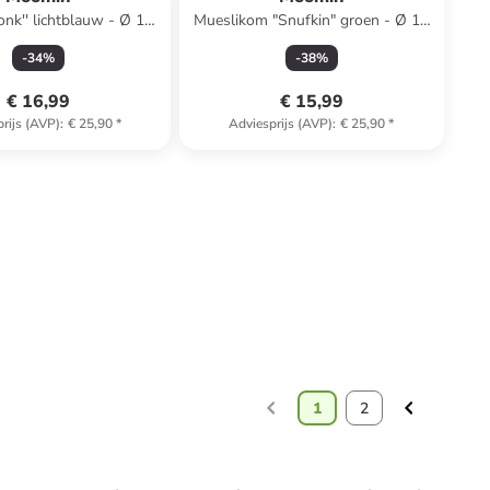
onk'' lichtblauw - Ø 15
Mueslikom "Snufkin" groen - Ø 15
cm
cm
-
34
%
-
38
%
€ 16,99
€ 15,99
rijs (AVP)
:
€ 25,90
*
Adviesprijs (AVP)
:
€ 25,90
*
1
2