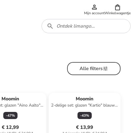
Mijn account
Winkelwagentje
Alle filters
Moomin
Moomin
et: glazen "Aino Aalto"
2-delige set: glazen "Kartio" blauw -
lauw - 220 ml
400 ml
-
47
%
-
43
%
€ 12,99
€ 13,99