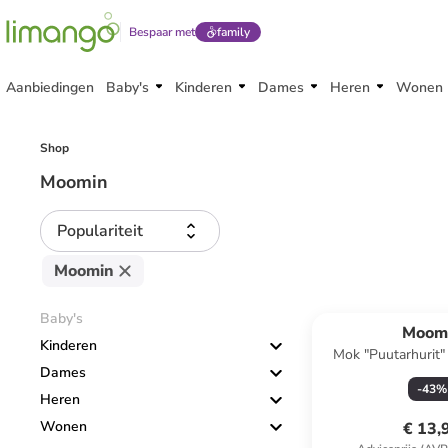
Bespaar met
family
Aanbiedingen
Baby's
Kinderen
Dames
Heren
Wonen
Shop
Moomin
Populariteit
Moomin
Baby's
Moom
Kinderen
Mok "Puutarhurit"
Dames
500 m
-
43
%
Heren
Wonen
€ 13,