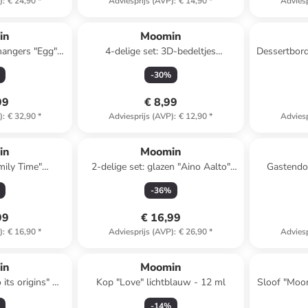
)
:
€ 24,90
*
Adviesprijs (AVP)
:
€ 14,90
*
Adviesp
in
Moomin
ohangers "Egg"
4-delige set: 3D-bedeltjes
Dessertbord 
(L)7,5 cm
''Moomin'' wit/geel - (L)2 cm
-
30
%
99
€ 8,99
)
:
€ 32,90
*
Adviesprijs (AVP)
:
€ 12,90
*
Adviesp
in
Moomin
ily Time"
2-delige set: glazen "Aino Aalto"
Gastendo
)15 x (H)34 cm
lichtblauw - 330 ml
beige/licht
-
36
%
99
€ 16,99
)
:
€ 16,90
*
Adviesprijs (AVP)
:
€ 26,90
*
Adviesp
in
Moomin
its origins" wit
Kop "Love" lichtblauw - 12 ml
Sloof "Moom
 cm
-
14
%