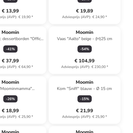
€ 13,99
€ 19,89
rijs (AVP)
:
€ 19,90
*
Adviesprijs (AVP)
:
€ 24,90
*
Moomin
Moomin
t: dessertborden "Office
Vaas "Aalto" beige - (H)25 cm
ht" geel/donkerblauw -
-
41
%
-
54
%
Ø 19 cm
€ 37,99
€ 104,99
rijs (AVP)
:
€ 64,90
*
Adviesprijs (AVP)
:
€ 230,00
*
Moomin
Moomin
"Moominmamma"
Kom ''Sniff'' blauw - Ø 15 cm
skleurig - Ø 15 cm
-
26
%
-
15
%
€ 18,99
€ 21,99
rijs (AVP)
:
€ 25,90
*
Adviesprijs (AVP)
:
€ 25,90
*
Moomin
Moomin