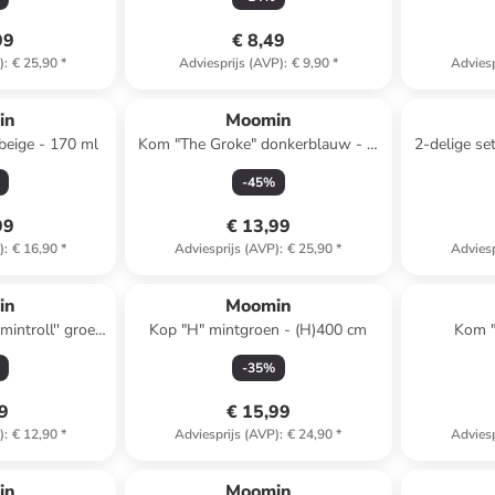
99
€ 8,49
)
:
€ 25,90
*
Adviesprijs (AVP)
:
€ 9,90
*
Adviesp
in
Moomin
 beige - 170 ml
Kom "The Groke" donkerblauw - Ø
2-delige se
15 cm
& Winternig
-
45
%
99
€ 13,99
)
:
€ 16,90
*
Adviesprijs (AVP)
:
€ 25,90
*
Adviesp
in
Moomin
introll'' groen
Kop "H" mintgroen - (H)400 cm
Kom 
 cm
abrikoo
-
35
%
99
€ 15,99
)
:
€ 12,90
*
Adviesprijs (AVP)
:
€ 24,90
*
Adviesp
in
Moomin