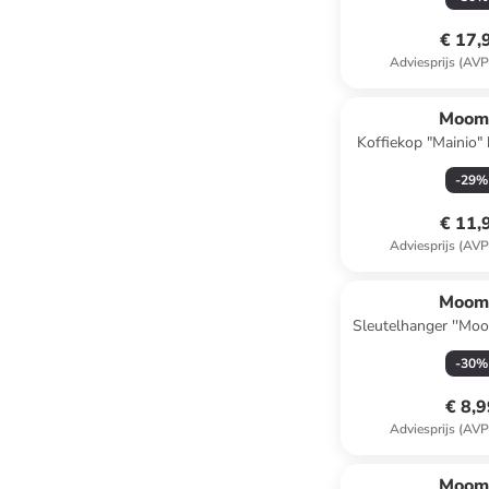
€ 17,
Adviesprijs (AVP
Moom
Koffiekop "Mainio"
-
29
%
€ 11,
Adviesprijs (AVP
Moom
Sleutelhanger ''Moom
- (L)12
-
30
%
€ 8,
Adviesprijs (AVP
Moom