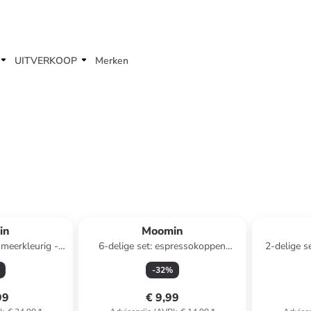
UITVERKOOP
Merken
in
Moomin
 meerkleurig -
6-delige set: espressokoppen
2-delige s
l
"Swedish Grace - Winter"
b
-
32
%
meerkleurig/wit - 100 ml
99
€ 9,99