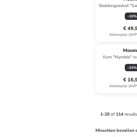
Beddengoedset "Sai
-
16
%
€ 49,
Adviesprijs (AVP
Moom
Kom "Mymble" ro
-
34
%
€ 16,
Adviesprijs (AVP
1
-
29
of
114
result
Misschien bevallen 