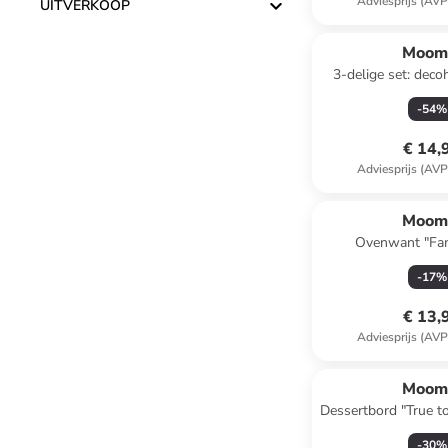
Adviesprijs (AVP
UITVERKOOP
Moom
3-delige set: dec
meerkleurig - 
-
54
%
€ 14,
Adviesprijs (AVP
Moom
Ovenwant "Fam
lichtroze/geel - (B
-
17
%
€ 13,
Adviesprijs (AVP
Moom
Dessertbord "True to 
- Ø 19
-
30
%