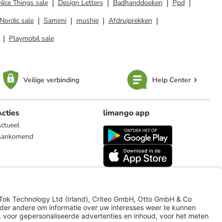
 Nice Things sale
Design Letters
Badhanddoeken
Ppd
Nordic sale
Samimi
mushie
Afdruiprekken
Playmobil sale
Veilige verbinding
Help Center
cties
limango app
ctueel
Aankomend