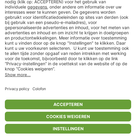
Klantenservice
Shop
Acties
limango.de
limango.pl
In winkelwagentje voor
€ 21,99
* Op basis van de adviesprijs van de fabrikant
** Alle prijsopgaven zijn inclusief belasting en exclusief verzendkosten
ᵃ Bij een minimale bestelwaarde van €15.
ᶜ Alle informatie & voorwaarden op
www.limango.nl/invite