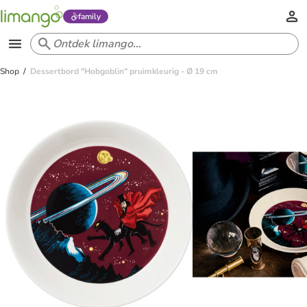
family
Shop
Dessertbord "Hobgoblin" pruimkleurig - Ø 19 cm