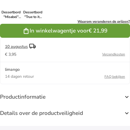
Dessertbord
Dessertbord
"Misabel"
"True to its
geel - Ø 19
origins" wit -
Waarom veranderen de prijzen?
cm
Ø 19 cm
In winkelwagentje voor
€ 21,99
10 augustus
€ 3,95
Verzendkosten
limango
14 dagen retour
FAQ bekijken
Productinformatie
Details over de productveiligheid