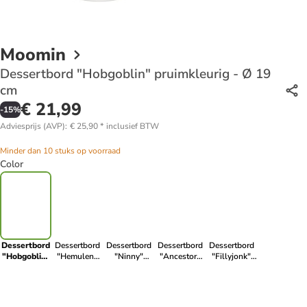
Moomin
Dessertbord "Hobgoblin" pruimkleurig - Ø 19
cm
€ 21,99
-
15
%
Adviesprijs (AVP)
:
€ 25,90
*
inclusief BTW
Minder dan 10 stuks op voorraad
Color
Dessertbord
Dessertbord
Dessertbord
Dessertbord
Dessertbord
"Hobgoblin"
"Hemulen"
"Ninny"
"Ancestor"
"Fillyjonk"
pruimkleurig
geel - Ø 19
lichtroze - Ø
zwart - Ø 19
lichtblauw -
- Ø 19 cm
cm
19 cm
cm
Ø 19 cm