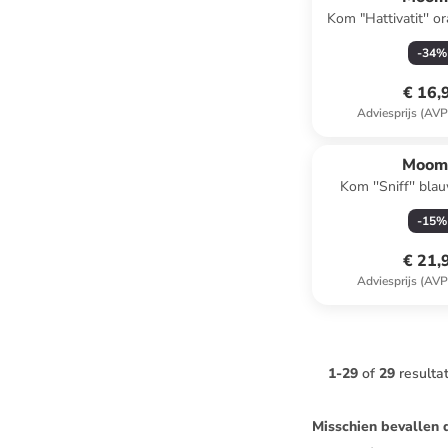
Kom "Hattivatit'' o
-
34
%
€ 16,
Adviesprijs (AVP
Moom
Kom ''Sniff'' bl
-
15
%
€ 21,
Adviesprijs (AVP
1
-
29
of
29
resulta
Misschien bevallen 