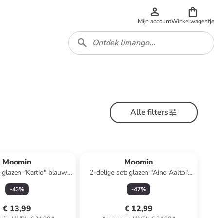
Mijn account
Winkelwagentje
Alle filters
Moomin
Moomin
: glazen "Kartio" blauw -
2-delige set: glazen "Aino Aalto"
400 ml
blauw - 220 ml
-
43
%
-
47
%
€ 13,99
€ 12,99