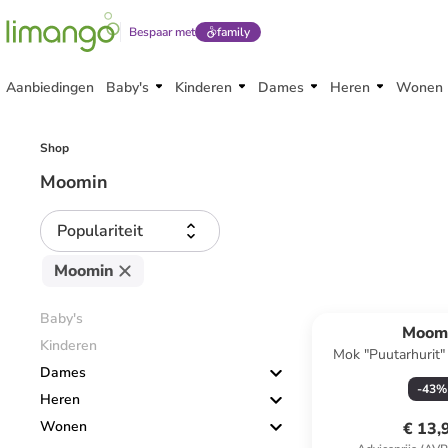
Bespaar met
family
Aanbiedingen
Baby's
Kinderen
Dames
Heren
Wonen
Shop
Moomin
Populariteit
Moomin
Baby's
Moom
Kinderen
Mok "Puutarhurit"
Dames
500 m
-
43
%
Heren
Wonen
€ 13,