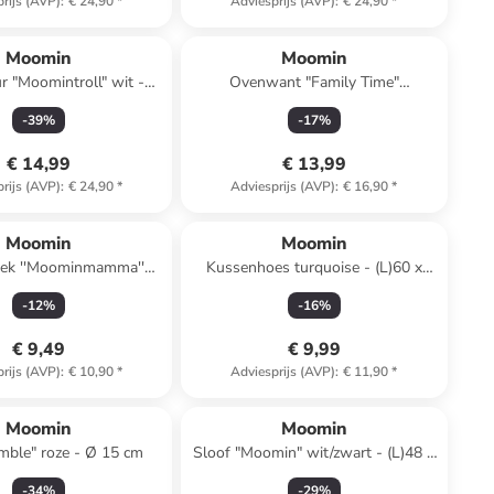
rijs (AVP)
:
€ 24,90
*
Adviesprijs (AVP)
:
€ 24,90
*
Moomin
Moomin
r "Moomintroll" wit -
Ovenwant "Family Time"
(L)8,5 cm
lichtroze/geel - (B)15 x (H)34 cm
-
39
%
-
17
%
€ 14,99
€ 13,99
rijs (AVP)
:
€ 24,90
*
Adviesprijs (AVP)
:
€ 16,90
*
Moomin
Moomin
ek ''Moominmamma''
Kussenhoes turquoise - (L)60 x
bruin - (L)50 x (B)30 cm
(B)50 cm
-
12
%
-
16
%
€ 9,49
€ 9,99
rijs (AVP)
:
€ 10,90
*
Adviesprijs (AVP)
:
€ 11,90
*
Moomin
Moomin
ble" roze - Ø 15 cm
Sloof "Moomin" wit/zwart - (L)48 x
(B)67 cm
-
34
%
-
29
%