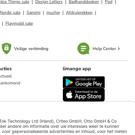
 Nice Things sale
Design Letters
Badhanddoeken
Ppd
Nordic sale
Samimi
mushie
Afdruiprekken
Playmobil sale
Veilige verbinding
Help Center
cties
limango app
ctueel
Aankomend