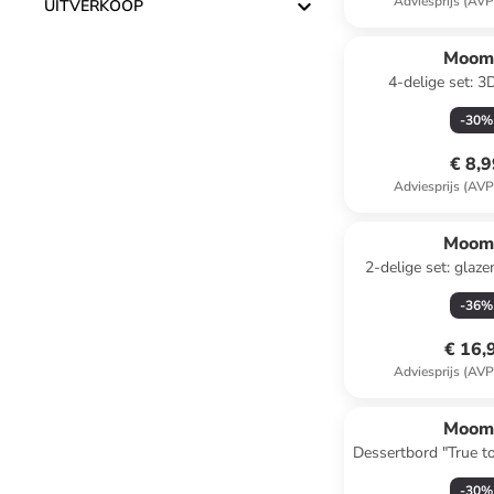
Adviesprijs (AVP
UITVERKOOP
Moom
4-delige set: 3
''Moomin'' wit/ge
-
30
%
€ 8,
Adviesprijs (AVP
Moom
2-delige set: glaze
lichtblauw 
-
36
%
€ 16,
Adviesprijs (AVP
Moom
Dessertbord "True to 
- Ø 19
-
30
%