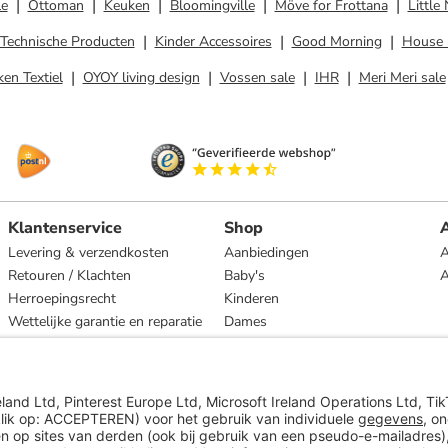
le
Ottoman
Keuken
Bloomingville
Möve for Frottana
Little
Technische Producten
Kinder Accessoires
Good Morning
House 
en Textiel
OYOY living design
Vossen sale
IHR
Meri Meri sale
Klantenservice
Shop
A
Levering & verzendkosten
Aanbiedingen
A
Retouren / Klachten
Baby's
Herroepingsrecht
Kinderen
Wettelijke garantie en reparatie
Dames
Heren
Wonen
Merken