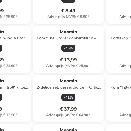
99
€ 8,49
)
:
€ 25,90
*
Adviesprijs (AVP)
:
€ 9,90
*
Adviesp
in
Moomin
n "Aino Aalto"
Kom "The Groke" donkerblauw - Ø
Koffiekop 
 220 ml
15 cm
-
45
%
89
€ 13,99
)
:
€ 24,90
*
Adviesprijs (AVP)
:
€ 25,90
*
Adviesp
in
Moomin
introll'' groen
2-delige set: dessertborden "Office
Kom "Fillyj
 cm
& Winternight" geel/donkerblauw -
-
41
%
Ø 19 cm
99
€ 37,99
)
:
€ 12,90
*
Adviesprijs (AVP)
:
€ 64,90
*
Adviesp
in
Moomin