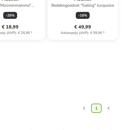
"Moominmamma"
Beddengoedset "Sailing" turquoise
skleurig - Ø 15 cm
-
26
%
-
16
%
€ 18,99
€ 49,99
rijs (AVP)
:
€ 25,90
*
Adviesprijs (AVP)
:
€ 59,90
*
1