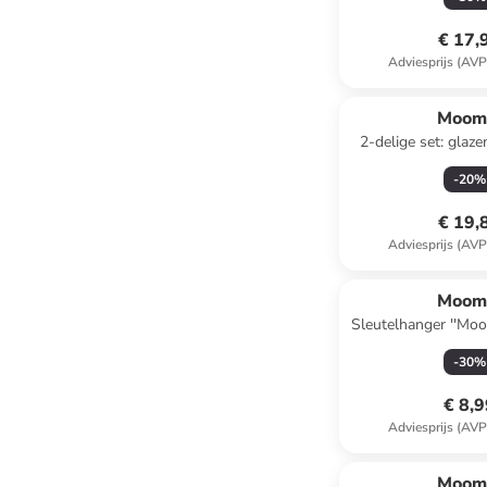
€ 17,
Adviesprijs (AVP
Moom
2-delige set: glaze
lichtroze -
-
20
%
€ 19,
Adviesprijs (AVP
Moom
Sleutelhanger ''Moom
- (L)12
-
30
%
€ 8,
Adviesprijs (AVP
Moom