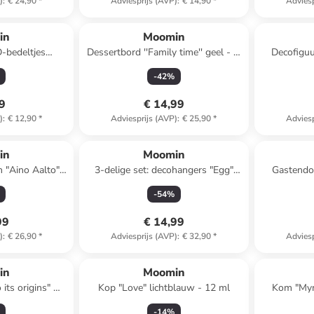
)
:
€ 24,90
*
Adviesprijs (AVP)
:
€ 14,90
*
Adviesp
in
Moomin
D-bedeltjes
Dessertbord ''Family time'' geel - Ø
Decofiguu
el - (L)2 cm
19 cm
-
42
%
99
€ 14,99
)
:
€ 12,90
*
Adviesprijs (AVP)
:
€ 25,90
*
Adviesp
in
Moomin
n "Aino Aalto"
3-delige set: decohangers "Egg"
Gastendo
- 330 ml
meerkleurig - (L)7,5 cm
beige/licht
-
54
%
99
€ 14,99
)
:
€ 26,90
*
Adviesprijs (AVP)
:
€ 32,90
*
Adviesp
in
Moomin
its origins" wit
Kop "Love" lichtblauw - 12 ml
Kom "Mym
 cm
-
14
%