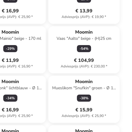
€ 16,99
€ 13,99
rijs (AVP)
:
€ 25,90
*
Adviesprijs (AVP)
:
€ 19,90
*
Moomin
Moomin
"Mainio" beige - 170 ml
Vaas "Aalto" beige - (H)25 cm
-
29
%
-
54
%
€ 11,99
€ 104,99
rijs (AVP)
:
€ 16,90
*
Adviesprijs (AVP)
:
€ 230,00
*
Moomin
Moomin
onk'' lichtblauw - Ø 15
Mueslikom "Snufkin" groen - Ø 15
cm
cm
-
34
%
-
38
%
€ 16,99
€ 15,99
rijs (AVP)
:
€ 25,90
*
Adviesprijs (AVP)
:
€ 25,90
*
Moomin
Moomin