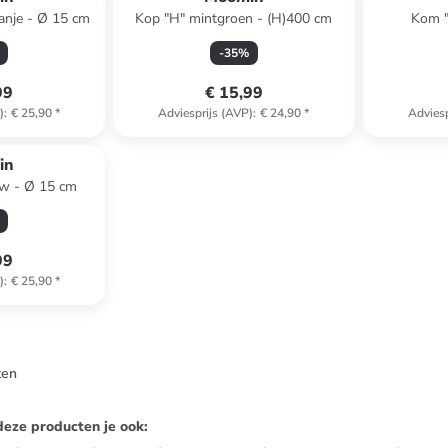
ranje - Ø 15 cm
Kop "H" mintgroen - (H)400 cm
Kom 
abrikoo
-
35
%
99
€ 15,99
)
:
€ 25,90
*
Adviesprijs (AVP)
:
€ 24,90
*
Adviesp
in
auw - Ø 15 cm
99
)
:
€ 25,90
*
ten
deze producten je ook
: