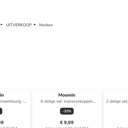
UITVERKOOP
Merken
in
Moomin
 meerkleurig -
6-delige set: espressokoppen
2-delige set
l
"Swedish Grace - Winter"
-
32
%
meerkleurig/wit - 100 ml
99
€ 9,99