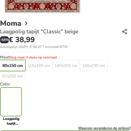
Moma
Laagpolig tapijt "Classic" beige
€ 38,99
-
58
%
Adviesprijs (AVP)
:
€ 94,37
*
inclusief BTW
Maat
Nog maar 3 stuks op voorraad
80x150 cm
115x160 cm
140x200 cm
160x230 cm
67x250 cm
Color
Laagpolig
tapijt
"Classic"
Waarom veranderen de prijzen?