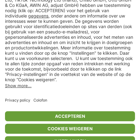
Veilig winkelen
Klantenservice
Shop
Acties
limango.de
limango.pl
In winkelwagentje voor
€ 38,99
* Op basis van de adviesprijs van de fabrikant
** Alle prijsopgaven zijn inclusief belasting en exclusief verzendkosten