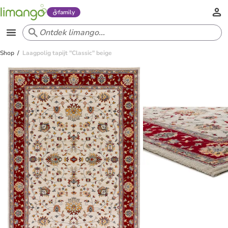
family
Shop
Laagpolig tapijt "Classic" beige