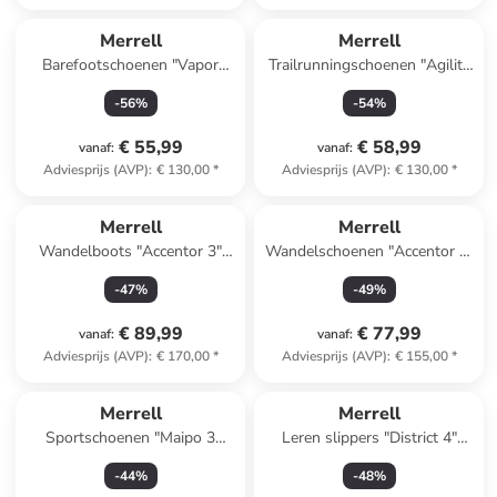
Merrell
Merrell
Barefootschoenen "Vapor
Trailrunningschoenen "Agility
Glove 6 Boa" wit
Trail" lichtblauw
-
56
%
-
54
%
€ 55,99
€ 58,99
vanaf
:
vanaf
:
Adviesprijs (AVP)
:
€ 130,00
*
Adviesprijs (AVP)
:
€ 130,00
*
Merrell
Merrell
Wandelboots "Accentor 3"
Wandelschoenen "Accentor 3"
lichtblauw
grijs/fuchsia
-
47
%
-
49
%
€ 89,99
€ 77,99
vanaf
:
vanaf
:
Adviesprijs (AVP)
:
€ 170,00
*
Adviesprijs (AVP)
:
€ 155,00
*
Merrell
Merrell
Sportschoenen "Maipo 3
Leren slippers "District 4"
Aerosport" crème/lichtroze
groen
-
44
%
-
48
%