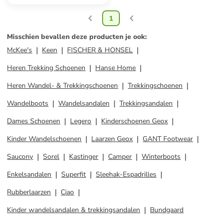
1
Misschien bevallen deze producten je ook
:
McKee's
Keen
FISCHER & HONSEL
Heren Trekking Schoenen
Hanse Home
Heren Wandel- & Trekkingschoenen
Trekkingschoenen
Wandelboots
Wandelsandalen
Trekkingsandalen
Dames Schoenen
Legero
Kinderschoenen Geox
Kinder Wandelschoenen
Laarzen Geox
GANT Footwear
Saucony
Sorel
Kastinger
Camper
Winterboots
Enkelsandalen
Superfit
Sleehak-Espadrilles
Rubberlaarzen
Ciao
Kinder wandelsandalen & trekkingsandalen
Bundgaard