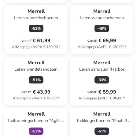
Merrell
Merrell
Leren wandelschoenen
Leren wandelschoenen
''Accentor 3'' lichtbruin
''Accentor 3'' zwart
-
52
%
-
49
%
€ 61,99
€ 65,99
vanaf
:
vanaf
:
Adviesprijs (AVP)
:
€ 130,00
*
Adviesprijs (AVP)
:
€ 130,00
*
Merrell
Merrell
Leren wandelsandalen
Leren sandalen "Harbor
"Harbor" grijs
Backstrap" beige
-
51
%
-
33
%
€ 43,99
€ 59,99
vanaf
:
vanaf
:
Adviesprijs (AVP)
:
€ 90,00
*
Adviesprijs (AVP)
:
€ 90,00
*
family
exclusief
Merrell
Merrell
Trailrunningschoenen "Agility"
Trekkingschoenen "Moab 3
wit
Syn Mid GTX" beige
-
52
%
-
61
%