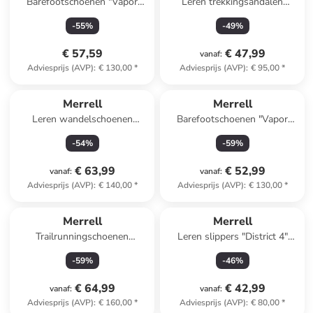
Barefootschoenen "Vapor
Leren trekkingsandalen
Glove 6 Boa" zwart
"Sandspur 2" zwart
-
55
%
-
49
%
€ 57,59
€ 47,99
vanaf
:
Adviesprijs (AVP)
:
€ 130,00
*
Adviesprijs (AVP)
:
€ 95,00
*
Merrell
Merrell
Leren wandelschoenen
Barefootschoenen "Vapor
''Accentor 3'' grijs
Glove 6 Boa" wit
-
54
%
-
59
%
€ 63,99
€ 52,99
vanaf
:
vanaf
:
Adviesprijs (AVP)
:
€ 140,00
*
Adviesprijs (AVP)
:
€ 130,00
*
Merrell
Merrell
Trailrunningschoenen
Leren slippers "District 4"
"Promorph" wit
oranje
-
59
%
-
46
%
€ 64,99
€ 42,99
vanaf
:
vanaf
:
Adviesprijs (AVP)
:
€ 160,00
*
Adviesprijs (AVP)
:
€ 80,00
*