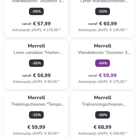
Wandelboots "Accentor 3
Leren wandelschoenen
GTX" grijs
''Accentor 3'' bruin
-
65
%
-
53
%
€ 57,99
€ 60,99
vanaf
:
vanaf
:
Adviesprijs (AVP)
:
€ 170,00
*
Adviesprijs (AVP)
:
€ 130,00
*
family
exclusief
Merrell
Merrell
Leren sandalen "Harbor
Wandelboots "Accentor 3
Backstrap" lichtbruin
Sport Mid GTX" zwart
-
36
%
-
64
%
€ 56,99
€ 59,99
vanaf
:
vanaf
:
Adviesprijs (AVP)
:
€ 90,00
*
Adviesprijs (AVP)
:
€ 170,00
*
Merrell
Merrell
Trekkingschoenen "Tempo
Trailrunningschoenen
EXP" olijfgroen
"Promorph" kaki
-
33
%
-
56
%
€ 59,99
€ 68,99
Adviesprijs (AVP)
:
€ 90,00
*
Adviesprijs (AVP)
:
€ 160,00
*