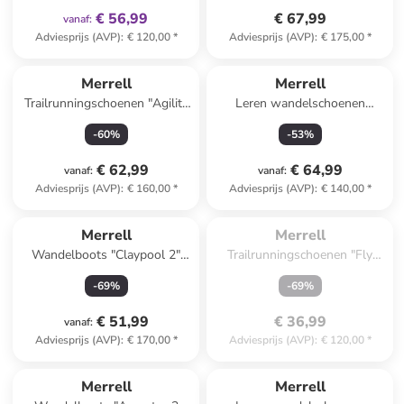
€ 56,99
€ 67,99
vanaf
:
Adviesprijs (AVP)
:
€ 120,00
*
Adviesprijs (AVP)
:
€ 175,00
*
Merrell
Merrell
Trailrunningschoenen "Agility
Leren wandelschoenen
Remix" paars
''Accentor 3'' lichtbruin
-
60
%
-
53
%
€ 62,99
€ 64,99
vanaf
:
vanaf
:
Adviesprijs (AVP)
:
€ 160,00
*
Adviesprijs (AVP)
:
€ 140,00
*
Te laat. Het product is 
uitverkocht.
Merrell
Merrell
Wandelboots "Claypool 2"
Trailrunningschoenen "Fly
grijs
Strike 2 GTX" zwart
-
69
%
-
69
%
€ 51,99
€ 36,99
vanaf
:
Adviesprijs (AVP)
:
€ 170,00
*
Adviesprijs (AVP)
:
€ 120,00
*
Merrell
Merrell