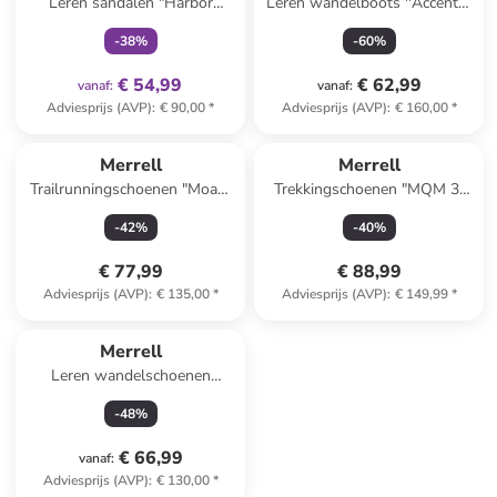
Leren sandalen "Harbor
Leren wandelboots ''Accentor
Backstrap" wit
3'' grijs
-
38
%
-
60
%
€ 54,99
€ 62,99
vanaf
:
vanaf
:
Adviesprijs (AVP)
:
€ 90,00
*
Adviesprijs (AVP)
:
€ 160,00
*
Merrell
Merrell
Trailrunningschoenen "Moab"
Trekkingschoenen "MQM 3"
koraalrood/groen
roze/zwart
-
42
%
-
40
%
€ 77,99
€ 88,99
Adviesprijs (AVP)
:
€ 135,00
*
Adviesprijs (AVP)
:
€ 149,99
*
Merrell
Leren wandelschoenen
''Accentor 3'' lichtbruin
-
48
%
€ 66,99
vanaf
:
Adviesprijs (AVP)
:
€ 130,00
*