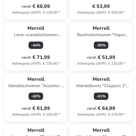
€ 66,99
€ 53,99
vanaf
:
Adviesprijs (AVP)
:
€ 130,00
*
Adviesprijs (AVP)
:
€ 155,00
*
Merrell
Merrell
Leren wandelschoenen
Barefootschoenen "Vapor
"Yokota 3 GTX" grijs
Glove 6 Boa" zwart
-
44
%
-
60
%
€ 71,99
€ 51,99
vanaf
:
vanaf
:
Adviesprijs (AVP)
:
€ 130,00
*
Adviesprijs (AVP)
:
€ 130,00
*
Merrell
Merrell
Wandelschoenen "Accentor 3
Wandelboots "Claypool 2"
GTX" grijs
grijs
-
60
%
-
61
%
€ 61,99
€ 64,99
vanaf
:
vanaf
:
Adviesprijs (AVP)
:
€ 155,00
*
Adviesprijs (AVP)
:
€ 170,00
*
Merrell
Merrell