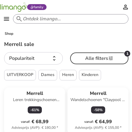
family
Shop
Merrell sale
1
Populariteit
Alle filters
UITVERKOOP
Dames
Heren
Kinderen
Merrell
Merrell
Leren trekkingschoenen
Wandelschoenen "Claypool 2"
"Moab Speed 2"
zwart/paars
-
61
%
-
58
%
zwart/donkerblauw
€ 68,99
€ 64,99
vanaf
:
vanaf
:
Adviesprijs (AVP)
:
€ 180,00
*
Adviesprijs (AVP)
:
€ 155,00
*