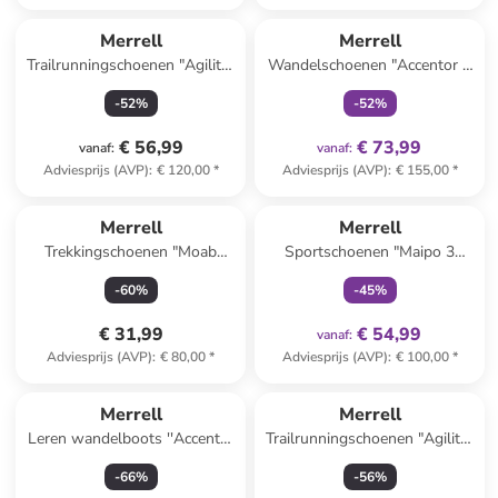
family
exclusief
Merrell
Merrell
Trailrunningschoenen "Agility"
Wandelschoenen "Accentor 3
beige/crème
Sport" paars/grijs/zwart
-
52
%
-
52
%
€ 56,99
€ 73,99
vanaf
:
vanaf
:
Adviesprijs (AVP)
:
€ 120,00
*
Adviesprijs (AVP)
:
€ 155,00
*
family
exclusief
Merrell
Merrell
Trekkingschoenen "Moab
Sportschoenen "Maipo 3
Speed 2" donkerblauw
Aerosport" zwart
-
60
%
-
45
%
€ 31,99
€ 54,99
vanaf
:
Adviesprijs (AVP)
:
€ 80,00
*
Adviesprijs (AVP)
:
€ 100,00
*
Merrell
Merrell
Leren wandelboots ''Accentor
Trailrunningschoenen "Agility"
3'' lichtbruin
zwart
-
66
%
-
56
%