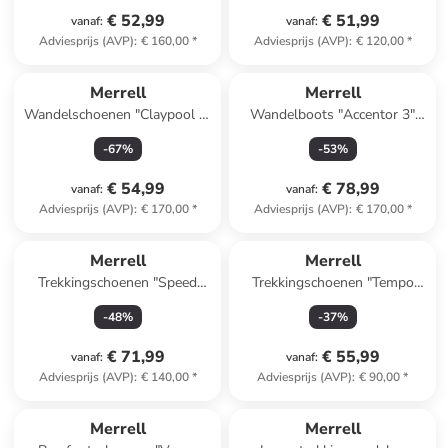
€ 52,99
€ 51,99
vanaf
:
vanaf
:
Adviesprijs (AVP)
:
€ 160,00
*
Adviesprijs (AVP)
:
€ 120,00
*
Merrell
Merrell
Wandelschoenen "Claypool 2"
Wandelboots "Accentor 3"
zwart/paars
zwart
-
67
%
-
53
%
€ 54,99
€ 78,99
vanaf
:
vanaf
:
Adviesprijs (AVP)
:
€ 170,00
*
Adviesprijs (AVP)
:
€ 170,00
*
Merrell
Merrell
Trekkingschoenen "Speed
Trekkingschoenen "Tempo
Strike 2 Mid GTX" lichtblauw
EXP" zwart
-
48
%
-
37
%
€ 71,99
€ 55,99
vanaf
:
vanaf
:
Adviesprijs (AVP)
:
€ 140,00
*
Adviesprijs (AVP)
:
€ 90,00
*
Merrell
Merrell