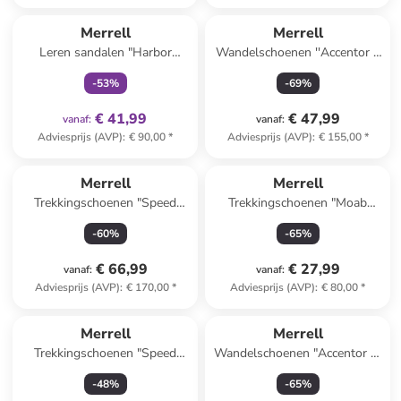
family
exclusief
Merrell
Merrell
Leren sandalen "Harbor
Wandelschoenen ''Accentor 3
Backstrap" zwart/grijs
Sport'' zwart
-
53
%
-
69
%
€ 41,99
€ 47,99
vanaf
:
vanaf
:
Adviesprijs (AVP)
:
€ 90,00
*
Adviesprijs (AVP)
:
€ 155,00
*
Merrell
Merrell
Trekkingschoenen "Speed
Trekkingschoenen "Moab
Remix GTX"
Speed 2" zwart
-
60
%
-
65
%
zwart/donkerblauw
€ 66,99
€ 27,99
vanaf
:
vanaf
:
Adviesprijs (AVP)
:
€ 170,00
*
Adviesprijs (AVP)
:
€ 80,00
*
Merrell
Merrell
Trekkingschoenen "Speed
Wandelschoenen "Accentor 3"
Strike 2 GTX" turquoise
zwart
-
48
%
-
65
%