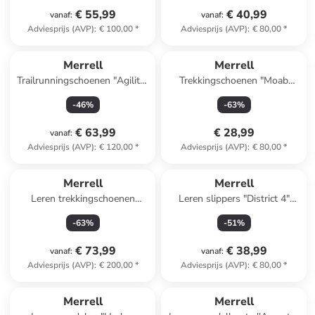
€ 55,99
€ 40,99
vanaf
:
vanaf
:
Adviesprijs (AVP)
:
€ 100,00
*
Adviesprijs (AVP)
:
€ 80,00
*
Merrell
Merrell
Trailrunningschoenen "Agility"
Trekkingschoenen "Moab
zwart
Speed 2" roze/paars
-
46
%
-
63
%
€ 63,99
€ 28,99
vanaf
:
Adviesprijs (AVP)
:
€ 120,00
*
Adviesprijs (AVP)
:
€ 80,00
*
Merrell
Merrell
Leren trekkingschoenen
Leren slippers "District 4"
"Moab Speed 2 Mid"
lichtblauw
-
63
%
-
51
%
zwart/donkerblauw
€ 73,99
€ 38,99
vanaf
:
vanaf
:
Adviesprijs (AVP)
:
€ 200,00
*
Adviesprijs (AVP)
:
€ 80,00
*
family
exclusief
Merrell
Merrell