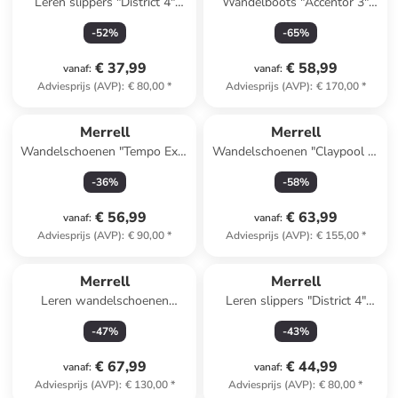
Leren slippers "District 4"
Wandelboots "Accentor 3"
zwart
zwart
-
52
%
-
65
%
€ 37,99
€ 58,99
vanaf
:
vanaf
:
Adviesprijs (AVP)
:
€ 80,00
*
Adviesprijs (AVP)
:
€ 170,00
*
Merrell
Merrell
Wandelschoenen "Tempo Exp"
Wandelschoenen "Claypool 2"
kaki
grijs
-
36
%
-
58
%
€ 56,99
€ 63,99
vanaf
:
vanaf
:
Adviesprijs (AVP)
:
€ 90,00
*
Adviesprijs (AVP)
:
€ 155,00
*
Merrell
Merrell
Leren wandelschoenen
Leren slippers "District 4"
"Yokota 3 GTX" groen
bruin
-
47
%
-
43
%
€ 67,99
€ 44,99
vanaf
:
vanaf
:
Adviesprijs (AVP)
:
€ 130,00
*
Adviesprijs (AVP)
:
€ 80,00
*