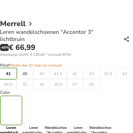
Merrell
Leren wandelschoenen ''Accentor 3''
lichtbruin
€ 66,99
-
48
%
Adviesprijs (AVP)
:
€ 130,00
*
inclusief BTW
Maat
Minder dan 10 stuks op voorraad
41
48
40
41,5
42
43
43,5
44
44,5
45
46
46,5
47
49
Color
Leren
Leren
Wandelschoenen
Leren
Wandelschoenen
wandelschoenen
wandelschoenen
"Accentor 3
wandelschoenen
''Accentor 3