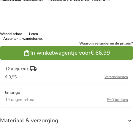
''Accentor 3''
''Accentor 3''
Sport"
''Accentor 3''
Sport'' zwart
lichtbruin
grijs
paars/grijs/zwart
zwart
Wandelschoenen
Leren
"Accentor 3
wandelschoenen
GTX" grijs
''Accentor 3''
Waarom veranderen de prijzen?
bruin
In winkelwagentje voor
€ 66,99
12 augustus
€ 3,95
Verzendkosten
limango
14 dagen retour
FAQ bekijken
Materiaal & verzorging