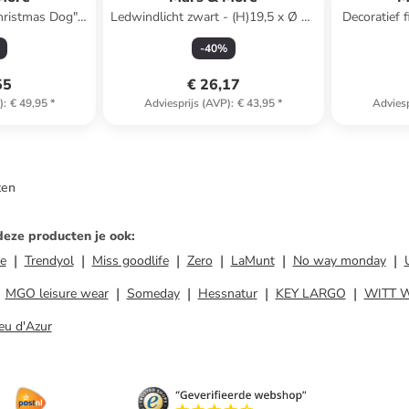
hristmas Dog"
Ledwindlicht zwart - (H)19,5 x Ø 12
Decoratief 
45 x (B)45 cm
cm
meerkleur
-
40
%
55
€ 26,17
)
:
€ 49,95
*
Adviesprijs (AVP)
:
€ 43,95
*
Adviesp
ten
deze producten je ook
:
e
Trendyol
Miss goodlife
Zero
LaMunt
No way monday
MGO leisure wear
Someday
Hessnatur
KEY LARGO
WITT 
eu d'Azur