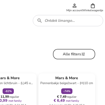
Mijn account
Winkelwagentje
Alle filters
family
korting
family
korting
ars & More
Mars & More
n lichtbruin - (L)45 x
Pennenbakje beige/zwart - (H)10 cm
(B)45 cm
-
82
%
-
74
%
 11,99
€ 7,49
regulier
regulier
0,99
€ 6,49
met family
met family