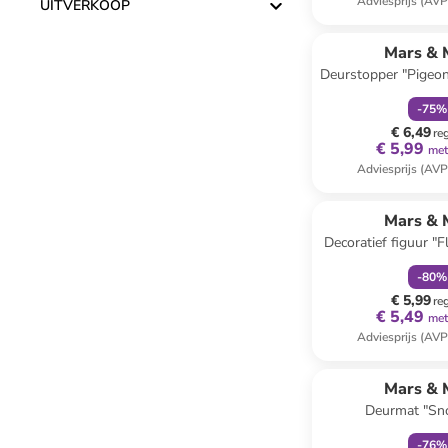
Adviesprijs (AVP
UITVERKOOP
family
k
Mars & 
Deurstopper "Pigeon"
(H)21 x (D
-
75
%
€ 6,49
re
€ 5,99
met
Adviesprijs (AVP
family
k
Mars & 
Decoratief figuur "
meerkleurig - (H
-
80
%
€ 5,99
re
€ 5,49
met
Adviesprijs (AVP
family
k
Mars & 
Deurmat "Sn
lichtbruin/donkerb
-
76
%