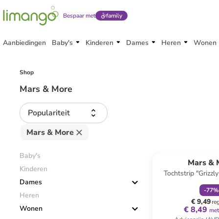
Bespaar met
family
Aanbiedingen
Baby's
Kinderen
Dames
Heren
Wonen
Shop
Mars & More
Populariteit
Mars & More
family
k
Baby's
Mars & 
Kinderen
Tochtstrip "Grizzly
Dames
(L)90 
-
77
%
Heren
€ 9,49
re
Wonen
€ 8,49
met