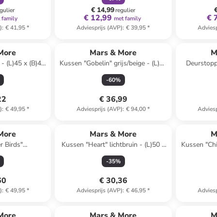
cm
€ 14,99
gulier
regulier
€ 12,99
€ 
 family
met family
)
:
€ 41,95
*
Adviesprijs (AVP)
:
€ 39,95
*
Adviesp
More
Mars & More
M
- (L)45 x (B)45
Kussen "Gobelin" grijs/beige - (L)45
Deurstoppe
x (B)45 cm
(H
-
60
%
22
€ 36,99
)
:
€ 49,95
*
Adviesprijs (AVP)
:
€ 94,00
*
Adviesp
More
Mars & More
M
r Birds"
Kussen "Heart" lichtbruin - (L)50 x
Kussen "Chi
 - (L)45 x (B)45
(B)50 cm
- (
-
35
%
60
€ 30,36
)
:
€ 49,95
*
Adviesprijs (AVP)
:
€ 46,95
*
Adviesp
More
Mars & More
M