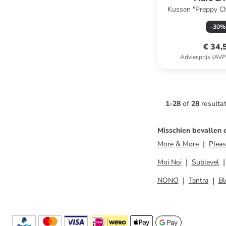
Kussen "Preppy C
meerkleurig - (L)
-
30
%
€ 34,
Adviesprijs (AVP
1
-
28
of
28
resulta
Misschien bevallen 
More & More
Pleas
Moi Noi
Sublevel
NONO
Tantra
Bl