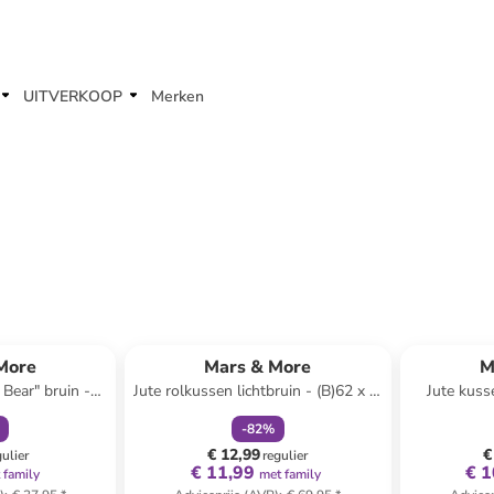
UITVERKOOP
Merken
orting
family
korting
More
Mars & More
M
 Bear" bruin -
Jute rolkussen lichtbruin - (B)62 x Ø
Jute kusse
cm
16 cm
-
82
%
€ 12,99
€
gulier
regulier
€ 11,99
€ 1
 family
met family