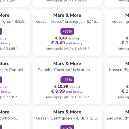
)
:
€ 37,95
*
Adviesprijs (AVP)
:
€ 69,95
*
Adviesp
orting
family
korting
Reeds in een ander winkelwagentje
More
Mars & More
M
 grijs - (B)18 x
Kussen "Horse" bruin/grijs - (L)45 x
Kussen gr
)10 cm
(B)45 cm
-
83
%
€ 9,49
€
gulier
regulier
€ 8,49
€ 1
 family
met family
)
:
€ 24,95
*
Adviesprijs (AVP)
:
€ 49,95
*
Adviesp
orting
family
korting
More
Mars & More
M
Fleury Pumpkin"
Paraplu "Chestnut" lichtbruin - Ø
Kussen "Egg
)13 x Ø 13 cm
105 cm
(L
-
73
%
€ 10,99
€
gulier
regulier
€ 9,99
€ 1
 family
met family
)
:
€ 27,95
*
Adviesprijs (AVP)
:
€ 37,95
*
Adviesp
orting
family
korting
More
Mars & More
M
owflock"
Kussen "Leaf" groen - (L)30 x (B)50
Ledwindlicht
lauw - (L)50 x
cm
-
67
%