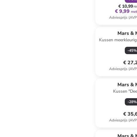
(B)75 
€ 10,99
re
€ 9,99
met
Adviesprijs (AVP
Mars & 
Kussen meerkleurig 
cm
-
45
%
€ 27,
Adviesprijs (AVP
Mars & 
Kussen "Dee
bruin/groen/lichtroze
-
28
%
cm
€ 35,
Adviesprijs (AVP
Mars & 