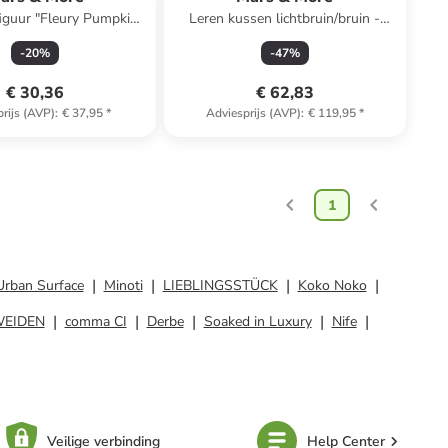
figuur "Fleury Pumpkin"
Leren kussen lichtbruin/bruin -
ig - (H)23 x Ø 23 cm
(L)45 x (B)45 cm
-
20
%
-
47
%
€ 30,36
€ 62,83
rijs (AVP)
:
€ 37,95
*
Adviesprijs (AVP)
:
€ 119,95
*
1
Urban Surface
Minoti
LIEBLINGSSTÜCK
Koko Noko
WEIDEN
comma CI
Derbe
Soaked in Luxury
Nife
Veilige verbinding
Help Center