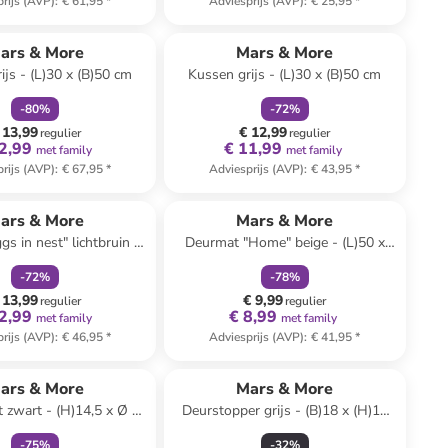
rijs (AVP)
:
€ 61,95
*
Adviesprijs (AVP)
:
€ 25,95
*
family
korting
family
korting
ars & More
Mars & More
ijs - (L)30 x (B)50 cm
Kussen grijs - (L)30 x (B)50 cm
-
80
%
-
72
%
 13,99
€ 12,99
regulier
regulier
2,99
€ 11,99
met family
met family
rijs (AVP)
:
€ 67,95
*
Adviesprijs (AVP)
:
€ 43,95
*
family
korting
family
korting
ars & More
Mars & More
s in nest" lichtbruin -
Deurmat "Home" beige - (L)50 x
)50 x (B)50 cm
(B)75 cm
-
72
%
-
78
%
 13,99
€ 9,99
regulier
regulier
2,99
€ 8,99
met family
met family
rijs (AVP)
:
€ 46,95
*
Adviesprijs (AVP)
:
€ 41,95
*
family
korting
ars & More
Mars & More
 zwart - (H)14,5 x Ø 10
Deurstopper grijs - (B)18 x (H)18
cm
cm
-
75
%
-
32
%