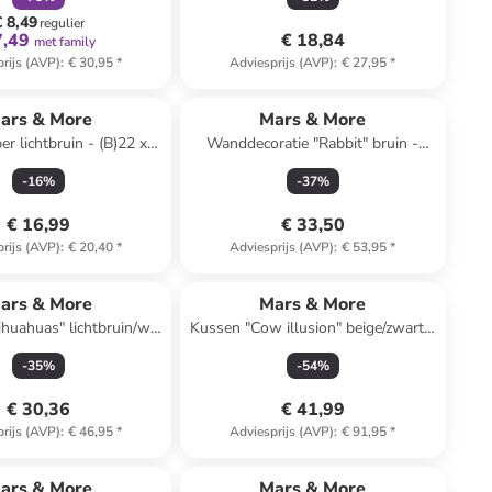
€ 8,49
regulier
7,49
€ 18,84
met family
rijs (AVP)
:
€ 30,95
*
Adviesprijs (AVP)
:
€ 27,95
*
ars & More
Mars & More
r lichtbruin - (B)22 x
Wanddecoratie "Rabbit" bruin -
)25 x (D)21 cm
(H)30 cm
-
16
%
-
37
%
€ 16,99
€ 33,50
rijs (AVP)
:
€ 20,40
*
Adviesprijs (AVP)
:
€ 53,95
*
ars & More
Mars & More
huahuas" lichtbruin/wit
Kussen "Cow illusion" beige/zwart -
L)50 x (B)50 cm
(L)45 x (B)45 cm
-
35
%
-
54
%
€ 30,36
€ 41,99
rijs (AVP)
:
€ 46,95
*
Adviesprijs (AVP)
:
€ 91,95
*
ars & More
Mars & More