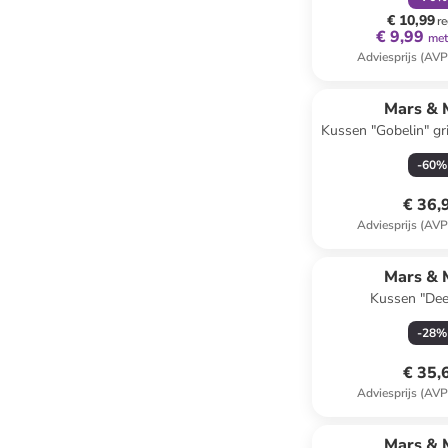
(B)75 
€ 10,99
re
€ 9,99
met
Adviesprijs (AVP
Mars & 
Kussen "Gobelin" gri
x (B)45
-
60
%
€ 36,
Adviesprijs (AVP
Mars & 
Kussen "Dee
bruin/groen/lichtroze
-
28
%
cm
€ 35,
Adviesprijs (AVP
Mars & 