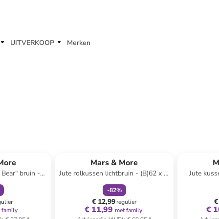
UITVERKOOP
Merken
orting
family
korting
More
Mars & More
M
 Bear" bruin -
Jute rolkussen lichtbruin - (B)62 x Ø
Jute kusse
cm
16 cm
-
82
%
€ 12,99
€
gulier
regulier
€ 11,99
€ 1
 family
met family