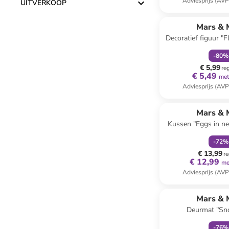
Adviesprijs (AVP
UITVERKOOP
family
k
Mars & 
Decoratief figuur "
meerkleurig - (H
-
80
%
€ 5,99
re
€ 5,49
met
Adviesprijs (AVP
family
k
Mars & 
Kussen "Eggs in nes
(L)50 x (B
-
72
%
€ 13,99
re
€ 12,99
me
Adviesprijs (AVP
family
k
Mars & 
Deurmat "Sn
lichtbruin/donkerb
-
76
%