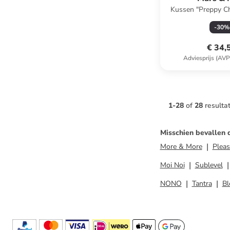
Kussen "Preppy C
meerkleurig - (L)
-
30
%
€ 34,
Adviesprijs (AVP
1
-
28
of
28
resulta
Misschien bevallen 
More & More
Pleas
Moi Noi
Sublevel
NONO
Tantra
Bl