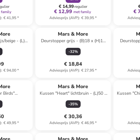
cm
€ 14,99
gulier
regulier
€ 12,99
€ 
 family
met family
)
:
€ 41,95
*
Adviesprijs (AVP)
:
€ 39,95
*
Adviesp
More
Mars & More
M
js/beige - (L)45
Deurstopper grijs - (B)18 x (H)18
Deurstoppe
 cm
cm
(H
-
32
%
99
€ 18,84
)
:
€ 94,00
*
Adviesprijs (AVP)
:
€ 27,95
*
Adviesp
More
Mars & More
M
r Birds"
Kussen "Heart" lichtbruin - (L)50 x
Kussen "Chi
 - (L)45 x (B)45
(B)50 cm
- (
-
35
%
60
€ 30,36
)
:
€ 49,95
*
Adviesprijs (AVP)
:
€ 46,95
*
Adviesp
More
Mars & More
M