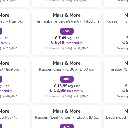
)
:
€ 37,95
*
Adviesprijs (AVP)
:
€ 69,95
*
Adviesp
orting
family
korting
More
Mars & More
M
Fleury Pumpkin"
Pennenbakje beige/zwart - (H)10 cm
Kussen "Hors
)13 x Ø 13 cm
-
74
%
€ 7,49
gulier
regulier
€ 6,49
€ 
 family
met family
)
:
€ 27,95
*
Adviesprijs (AVP)
:
€ 25,95
*
Adviesp
orting
family
korting
More
Mars & More
M
t" lichtbruin -
Kussen grijs - (L)30 x (B)50 cm
Paraplu "C
)50 cm
-
80
%
€ 13,99
€
gulier
regulier
€ 12,99
€ 
t family
met family
)
:
€ 46,95
*
Adviesprijs (AVP)
:
€ 67,95
*
Adviesp
orting
family
korting
More
Mars & More
M
owflock"
Kussen "Leaf" groen - (L)30 x (B)50
Ledwindlicht
lauw - (L)50 x
cm
-
67
%