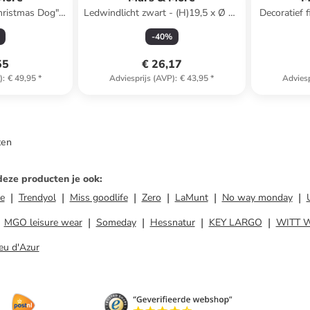
hristmas Dog"
Ledwindlicht zwart - (H)19,5 x Ø 12
Decoratief 
45 x (B)45 cm
cm
meerkleur
-
40
%
55
€ 26,17
)
:
€ 49,95
*
Adviesprijs (AVP)
:
€ 43,95
*
Adviesp
ten
deze producten je ook
:
e
Trendyol
Miss goodlife
Zero
LaMunt
No way monday
MGO leisure wear
Someday
Hessnatur
KEY LARGO
WITT 
eu d'Azur