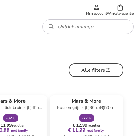
Mijn account
Winkelwagentje
Alle filters
family
korting
family
korting
ars & More
Mars & More
n lichtbruin - (L)45 x
Kussen grijs - (L)30 x (B)50 cm
(B)45 cm
-
82
%
-
72
%
 11,99
€ 12,99
regulier
regulier
0,99
€ 11,99
met family
met family