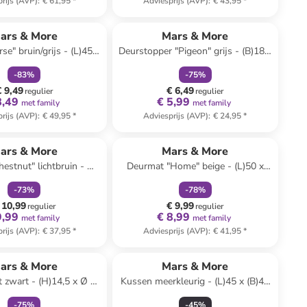
rijs (AVP)
:
€ 61,95
*
Adviesprijs (AVP)
:
€ 43,95
*
family
korting
family
korting
ars & More
Mars & More
e" bruin/grijs - (L)45 x
Deurstopper "Pigeon" grijs - (B)18 x
(B)45 cm
(H)21 x (D)10 cm
-
83
%
-
75
%
€ 9,49
€ 6,49
regulier
regulier
8,49
€ 5,99
met family
met family
rijs (AVP)
:
€ 49,95
*
Adviesprijs (AVP)
:
€ 24,95
*
family
korting
family
korting
ars & More
Mars & More
hestnut" lichtbruin - Ø
Deurmat "Home" beige - (L)50 x
105 cm
(B)75 cm
-
73
%
-
78
%
 10,99
€ 9,99
regulier
regulier
9,99
€ 8,99
met family
met family
rijs (AVP)
:
€ 37,95
*
Adviesprijs (AVP)
:
€ 41,95
*
family
korting
ars & More
Mars & More
 zwart - (H)14,5 x Ø 10
Kussen meerkleurig - (L)45 x (B)45
cm
cm
-
75
%
-
45
%