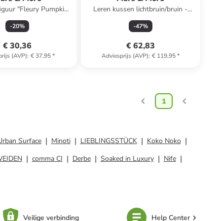
figuur "Fleury Pumpkin"
Leren kussen lichtbruin/bruin -
ig - (H)23 x Ø 23 cm
(L)45 x (B)45 cm
-
20
%
-
47
%
€ 30,36
€ 62,83
rijs (AVP)
:
€ 37,95
*
Adviesprijs (AVP)
:
€ 119,95
*
1
Urban Surface
Minoti
LIEBLINGSSTÜCK
Koko Noko
WEIDEN
comma CI
Derbe
Soaked in Luxury
Nife
Veilige verbinding
Help Center