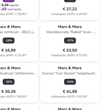
€ 8,49
regulier
7,49
€ 27,22
met family
rijs (AVP)
:
€ 30,95
*
Adviesprijs (AVP)
:
€ 49,95
*
ars & More
Mars & More
r lichtbruin - (B)22 x
Wanddecoratie "Rabbit" bruin -
)25 x (D)21 cm
(H)30 cm
-
16
%
-
37
%
€ 16,99
€ 33,50
rijs (AVP)
:
€ 20,40
*
Adviesprijs (AVP)
:
€ 53,95
*
ars & More
Mars & More
huahuas" lichtbruin/wit
Kussen "Cow illusion" beige/zwart -
L)50 x (B)50 cm
(L)45 x (B)45 cm
-
35
%
-
54
%
€ 30,36
€ 41,99
rijs (AVP)
:
€ 46,95
*
Adviesprijs (AVP)
:
€ 91,95
*
ars & More
Mars & More