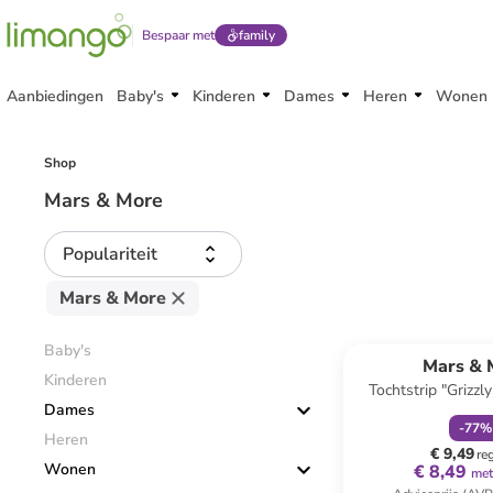
Bespaar met
family
Aanbiedingen
Baby's
Kinderen
Dames
Heren
Wonen
Shop
Mars & More
Populariteit
Mars & More
family
k
Baby's
Mars & 
Kinderen
Tochtstrip "Grizzly
Dames
(L)90 
-
77
%
Heren
€ 9,49
re
Wonen
€ 8,49
met