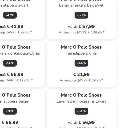
n slippers zwart
Leren sneakers beige/wit
-
47
%
-
58
%
€ 41,99
€ 57,99
naf
:
vanaf
:
rijs (AVP)
:
€ 79,95
*
Adviesprijs (AVP)
:
€ 139,95
*
 O'Polo Shoes
Marc O'Polo Shoes
kers donkerblauw/grijs
Teenslippers grijs
-
56
%
-
44
%
€ 56,99
€ 21,99
naf
:
rijs (AVP)
:
€ 129,95
*
Adviesprijs (AVP)
:
€ 39,95
*
 O'Polo Shoes
Marc O'Polo Shoes
n slippers beige
Leren slingmocassins zwart
-
28
%
-
61
%
€ 56,99
€ 56,99
vanaf
: