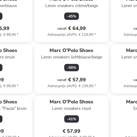
kerblauw
Leren sneakers crème/beige
Leren s
-
45
%
5,99
€ 64,99
vanaf
:
va
)
:
€ 99,95
*
Adviesprijs (AVP)
:
€ 119,95
*
Adviesp
o Shoes
Marc O'Polo Shoes
Marc
rs bruin
Leren sneakers lichtblauw/beige
Leren s
-
58
%
99
€ 57,99
vanaf
:
va
)
:
€ 99,95
*
Adviesprijs (AVP)
:
€ 139,95
*
Adviesp
o Shoes
Marc O'Polo Shoes
Marc
 "Paula" bruin
Leren sneakers rood
S
-
41
%
99
€ 57,99