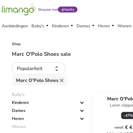
Bespaar met
family
Aanbiedingen
Baby's
Kinderen
Dames
Heren
Wonen
Shop
Marc O'Polo Shoes sale
Populariteit
Marc O'Polo Shoes
Baby's
Marc O'Pol
Kinderen
Leren slippe
Dames
-
47
%
Heren
Wonen
€ 4
vanaf
: