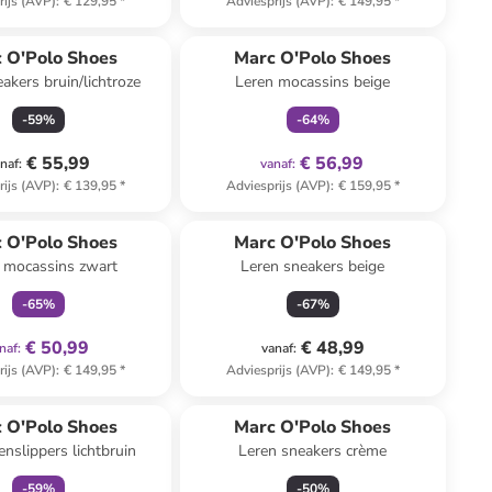
rijs (AVP)
:
€ 129,95
*
Adviesprijs (AVP)
:
€ 149,95
*
family
exclusief
 O'Polo Shoes
Marc O'Polo Shoes
akers bruin/lichtroze
Leren mocassins beige
-
59
%
-
64
%
€ 55,99
€ 56,99
naf
:
vanaf
:
rijs (AVP)
:
€ 139,95
*
Adviesprijs (AVP)
:
€ 159,95
*
family
exclusief
 O'Polo Shoes
Marc O'Polo Shoes
 mocassins zwart
Leren sneakers beige
-
65
%
-
67
%
€ 50,99
€ 48,99
naf
:
vanaf
:
rijs (AVP)
:
€ 149,95
*
Adviesprijs (AVP)
:
€ 149,95
*
family
exclusief
 O'Polo Shoes
Marc O'Polo Shoes
enslippers lichtbruin
Leren sneakers crème
-
59
%
-
50
%