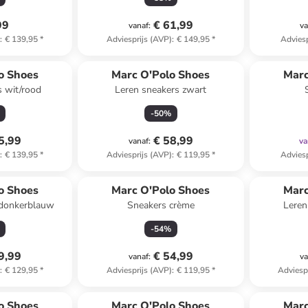
99
€ 61,99
vanaf
:
va
)
:
€ 139,95
*
Adviesprijs (AVP)
:
€ 149,95
*
Adviesp
o Shoes
Marc O'Polo Shoes
Marc
s wit/rood
Leren sneakers zwart
-
50
%
5,99
€ 58,99
vanaf
:
va
)
:
€ 139,95
*
Adviesprijs (AVP)
:
€ 119,95
*
Adviesp
o Shoes
Marc O'Polo Shoes
Marc
 donkerblauw
Sneakers crème
Leren
-
54
%
9,99
€ 54,99
vanaf
:
va
)
:
€ 129,95
*
Adviesprijs (AVP)
:
€ 119,95
*
Adviesp
o Shoes
Marc O'Polo Shoes
Marc