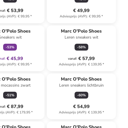
€ 53,99
€ 49,99
naf
:
rijs (AVP)
:
€ 99,95
*
Adviesprijs (AVP)
:
€ 99,95
*
family
exclusief
 O'Polo Shoes
Marc O'Polo Shoes
Sneakers wit
Leren sneakers wit
-
53
%
-
58
%
€ 45,99
€ 57,99
naf
:
vanaf
:
rijs (AVP)
:
€ 99,95
*
Adviesprijs (AVP)
:
€ 139,95
*
 O'Polo Shoes
Marc O'Polo Shoes
 mocassins zwart
Leren sneakers lichtbruin
-
51
%
-
60
%
€ 87,99
€ 54,99
naf
:
rijs (AVP)
:
€ 179,95
*
Adviesprijs (AVP)
:
€ 139,95
*
 O'Polo Shoes
Marc O'Polo Shoes