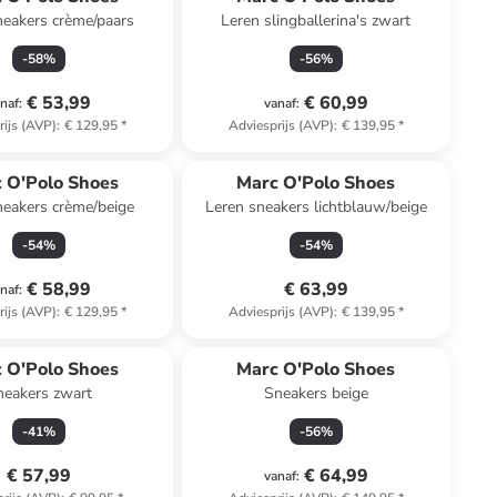
neakers crème/paars
Leren slingballerina's zwart
-
58
%
-
56
%
€ 53,99
€ 60,99
naf
:
vanaf
:
rijs (AVP)
:
€ 129,95
*
Adviesprijs (AVP)
:
€ 139,95
*
 O'Polo Shoes
Marc O'Polo Shoes
neakers crème/beige
Leren sneakers lichtblauw/beige
-
54
%
-
54
%
€ 58,99
€ 63,99
naf
:
rijs (AVP)
:
€ 129,95
*
Adviesprijs (AVP)
:
€ 139,95
*
 O'Polo Shoes
Marc O'Polo Shoes
neakers zwart
Sneakers beige
-
41
%
-
56
%
€ 57,99
€ 64,99
vanaf
: