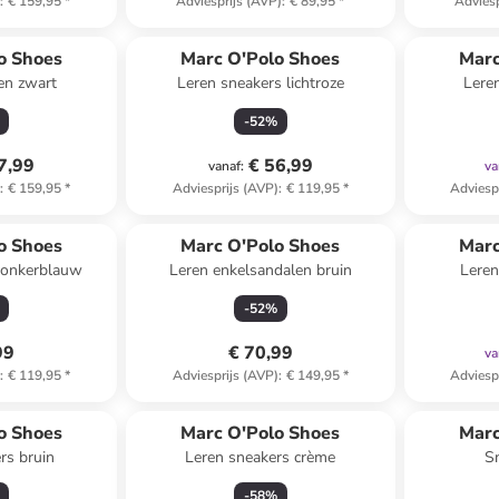
)
:
€ 159,95
*
Adviesprijs (AVP)
:
€ 89,95
*
Adviesp
o Shoes
Marc O'Polo Shoes
Marc
en zwart
Leren sneakers lichtroze
Lere
-
52
%
7,99
€ 56,99
vanaf
:
va
)
:
€ 159,95
*
Adviesprijs (AVP)
:
€ 119,95
*
Adviesp
o Shoes
Marc O'Polo Shoes
Marc
donkerblauw
Leren enkelsandalen bruin
Leren
-
52
%
99
€ 70,99
va
)
:
€ 119,95
*
Adviesprijs (AVP)
:
€ 149,95
*
Adviesp
o Shoes
Marc O'Polo Shoes
Marc
rs bruin
Leren sneakers crème
S
-
58
%