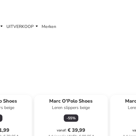
UITVERKOOP
Merken
o Shoes
Marc O'Polo Shoes
Marc
rs beige
Leren slippers beige
Lere
-
55
%
1,99
€ 39,99
vanaf
:
va