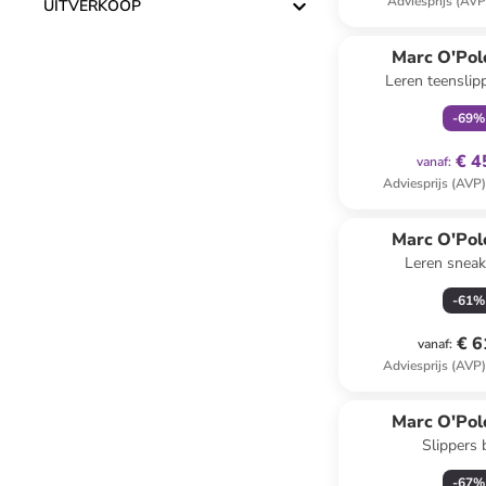
Adviesprijs (AVP
UITVERKOOP
family
ex
Marc O'Pol
Leren teenslip
-
69
%
€ 4
vanaf
:
Adviesprijs (AVP
Marc O'Pol
Leren sneak
-
61
%
€ 6
vanaf
:
Adviesprijs (AVP
Reeds in een ander
Marc O'Pol
Slippers 
-
67
%