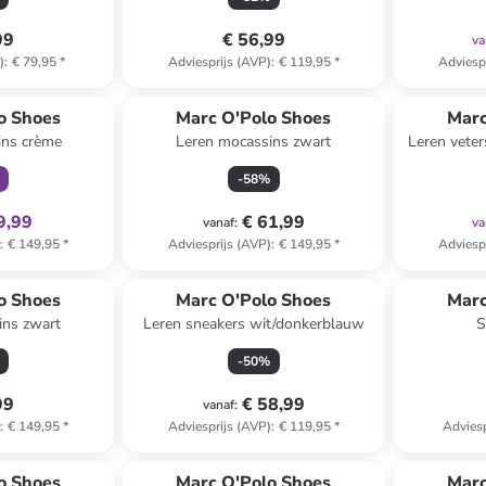
99
€ 56,99
va
)
:
€ 79,95
*
Adviesprijs (AVP)
:
€ 119,95
*
Adviesp
clusief
o Shoes
Marc O'Polo Shoes
Marc
ins crème
Leren mocassins zwart
Leren vete
-
58
%
9,99
€ 61,99
vanaf
:
va
)
:
€ 149,95
*
Adviesprijs (AVP)
:
€ 149,95
*
Adviesp
o Shoes
Marc O'Polo Shoes
Marc
ins zwart
Leren sneakers wit/donkerblauw
S
-
50
%
99
€ 58,99
vanaf
:
)
:
€ 149,95
*
Adviesprijs (AVP)
:
€ 119,95
*
Adviesp
family
exclusief
o Shoes
Marc O'Polo Shoes
Marc