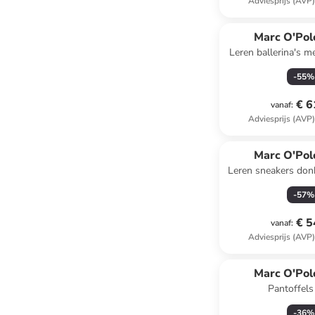
Adviesprijs (AVP
Marc O'Pol
Leren ballerina's m
-
55
%
€ 6
vanaf
:
Adviesprijs (AVP
Marc O'Pol
Leren sneakers don
-
57
%
€ 5
vanaf
:
Adviesprijs (AVP
Marc O'Pol
Pantoffels
-
36
%