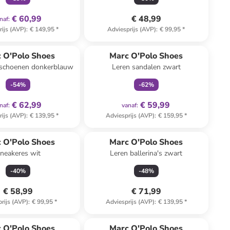
€ 60,99
€ 48,99
naf
:
rijs (AVP)
:
€ 149,95
*
Adviesprijs (AVP)
:
€ 99,95
*
family
exclusief
family
exclusief
 O'Polo Shoes
Marc O'Polo Shoes
rschoenen donkerblauw
Leren sandalen zwart
-
54
%
-
62
%
€ 62,99
€ 59,99
naf
:
vanaf
:
rijs (AVP)
:
€ 139,95
*
Adviesprijs (AVP)
:
€ 159,95
*
 O'Polo Shoes
Marc O'Polo Shoes
neakeres wit
Leren ballerina's zwart
-
40
%
-
48
%
€ 58,99
€ 71,99
rijs (AVP)
:
€ 99,95
*
Adviesprijs (AVP)
:
€ 139,95
*
 O'Polo Shoes
Marc O'Polo Shoes