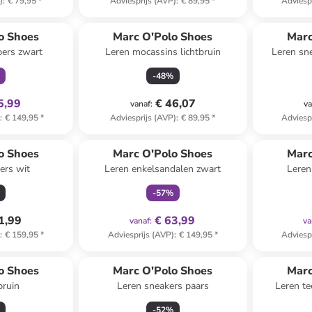
)
:
€ 79,95
*
Adviesprijs (AVP)
:
€ 89,95
*
Adviesp
clusief
o Shoes
Marc O'Polo Shoes
Marc
pers zwart
Leren mocassins lichtbruin
Leren sne
-
48
%
5,99
€ 46,07
vanaf
:
va
)
:
€ 149,95
*
Adviesprijs (AVP)
:
€ 89,95
*
Adviesp
family
exclusief
o Shoes
Marc O'Polo Shoes
Marc
ers wit
Leren enkelsandalen zwart
Leren
-
57
%
1,99
€ 63,99
vanaf
:
va
)
:
€ 159,95
*
Adviesprijs (AVP)
:
€ 149,95
*
Adviesp
 winkelwagentje
o Shoes
Marc O'Polo Shoes
Marc
bruin
Leren sneakers paars
Leren te
-
52
%