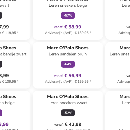
zwart
Leren sneakers beige
Lere
-
57
%
7,99
€ 58,99
vanaf
:
va
)
:
€ 119,95
*
Adviesprijs (AVP)
:
€ 139,95
*
Adviesp
family
exclusief
o Shoes
Marc O'Polo Shoes
Marc
et bandje zwart
Leren sandalen bruin
Leren snea
-
64
%
3,99
€ 56,99
vanaf
:
va
)
:
€ 139,95
*
Adviesprijs (AVP)
:
€ 159,95
*
Adviesp
clusief
o Shoes
Marc O'Polo Shoes
Marc
en beige
Leren sneakers zwart
Lere
-
52
%
3,99
€ 42,99
vanaf
: