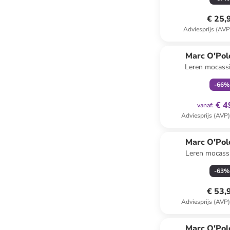
€ 25,
Adviesprijs (AVP
family
ex
Marc O'Pol
Leren mocass
-
66
%
€ 4
vanaf
:
Adviesprijs (AVP
Marc O'Pol
Leren mocass
-
63
%
€ 53,
Adviesprijs (AVP
Marc O'Pol