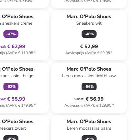
rijs (AVP)
:
€ 79,95
*
Adviesprijs (AVP)
:
€ 149,95
*
family
exclusief
 O'Polo Shoes
Marc O'Polo Shoes
n sneakers crème
Sneakers wit
-
47
%
-
46
%
€ 62,99
€ 52,99
naf
:
rijs (AVP)
:
€ 119,95
*
Adviesprijs (AVP)
:
€ 99,95
*
family
exclusief
 O'Polo Shoes
Marc O'Polo Shoes
 mocassins beige
Leren mocassins lichtblauw
-
62
%
-
56
%
€ 55,99
€ 56,99
naf
:
vanaf
:
rijs (AVP)
:
€ 149,95
*
Adviesprijs (AVP)
:
€ 129,95
*
 O'Polo Shoes
Marc O'Polo Shoes
neakers zwart
Leren mocassins paars
-
45
%
-
49
%