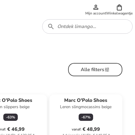
Mijn account
Winkelwagentje
Alle filters
 O'Polo Shoes
Marc O'Polo Shoes
n slippers beige
Leren slingmocassins beige
-
63
%
-
67
%
€ 46,99
€ 48,99
naf
:
vanaf
: