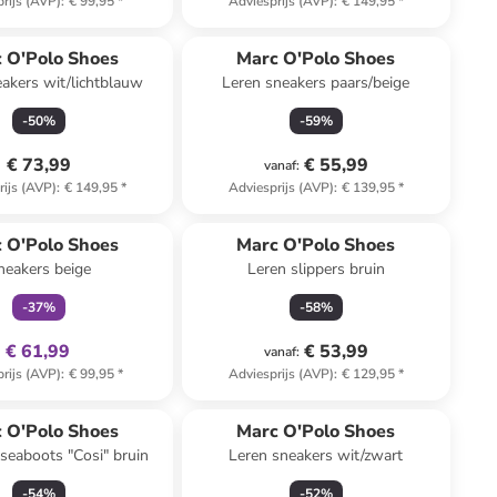
rijs (AVP)
:
€ 99,95
*
Adviesprijs (AVP)
:
€ 149,95
*
 O'Polo Shoes
Marc O'Polo Shoes
akers wit/lichtblauw
Leren sneakers paars/beige
-
50
%
-
59
%
€ 73,99
€ 55,99
vanaf
:
rijs (AVP)
:
€ 149,95
*
Adviesprijs (AVP)
:
€ 139,95
*
family
exclusief
 O'Polo Shoes
Marc O'Polo Shoes
neakers beige
Leren slippers bruin
-
37
%
-
58
%
€ 61,99
€ 53,99
vanaf
:
rijs (AVP)
:
€ 99,95
*
Adviesprijs (AVP)
:
€ 129,95
*
 O'Polo Shoes
Marc O'Polo Shoes
lseaboots "Cosi" bruin
Leren sneakers wit/zwart
-
54
%
-
52
%