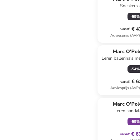
Sneakers 
-
59
%
€ 4
vanaf
:
Adviesprijs (AVP
Marc O'Pol
Leren ballerina's m
-
54
%
€ 6
vanaf
:
Adviesprijs (AVP
family
ex
Marc O'Pol
Leren sandal
-
59
%
€ 6
vanaf
: