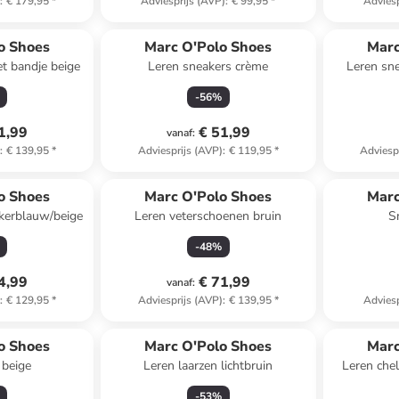
)
:
€ 179,95
*
Adviesprijs (AVP)
:
€ 99,95
*
Adviesp
o Shoes
Marc O'Polo Shoes
Marc
et bandje beige
Leren sneakers crème
Leren sne
-
56
%
1,99
€ 51,99
vanaf
:
)
:
€ 139,95
*
Adviesprijs (AVP)
:
€ 119,95
*
Adviesp
o Shoes
Marc O'Polo Shoes
Marc
kerblauw/beige
Leren veterschoenen bruin
S
-
48
%
4,99
€ 71,99
vanaf
:
)
:
€ 129,95
*
Adviesprijs (AVP)
:
€ 139,95
*
Adviesp
o Shoes
Marc O'Polo Shoes
Marc
 beige
Leren laarzen lichtbruin
Leren che
-
53
%