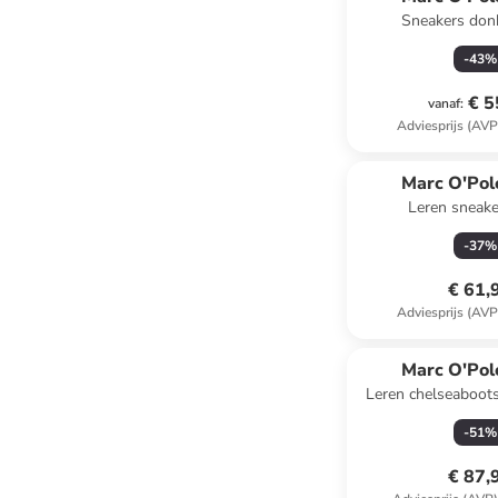
Sneakers don
-
43
%
€ 5
vanaf
:
Adviesprijs (AVP
Marc O'Pol
Leren sneake
-
37
%
€ 61,
Adviesprijs (AVP
Marc O'Pol
Leren chelseaboots
-
51
%
€ 87,