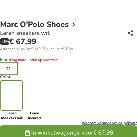
Marc O'Polo Shoes
Leren sneakers wit
€ 67,99
-
43
%
Adviesprijs (AVP)
:
€ 119,95
*
inclusief BTW
Maat
Nog maar 1 stuk op voorraad
41
Color
Leren
Leren
sneakers wit
sneakers
wit/donkerblauw
Waarom veranderen de prijzen?
In winkelwagentje voor
€ 67,99