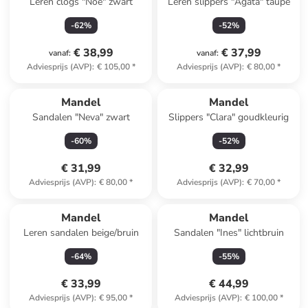
Leren clogs "Noe" zwart
Leren slippers "Agata" taupe
-
62
%
-
52
%
€ 38,99
€ 37,99
vanaf
:
vanaf
:
Adviesprijs (AVP)
:
€ 105,00
*
Adviesprijs (AVP)
:
€ 80,00
*
Mandel
Mandel
Sandalen "Neva" zwart
Slippers "Clara" goudkleurig
-
60
%
-
52
%
€ 31,99
€ 32,99
Adviesprijs (AVP)
:
€ 80,00
*
Adviesprijs (AVP)
:
€ 70,00
*
Mandel
Mandel
Leren sandalen beige/bruin
Sandalen "Ines" lichtbruin
-
64
%
-
55
%
€ 33,99
€ 44,99
Adviesprijs (AVP)
:
€ 95,00
*
Adviesprijs (AVP)
:
€ 100,00
*