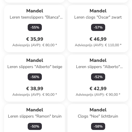
Mandel
Mandel
Leren teenslippers "Blanca"
Leren clogs "Oscar" zwart
zwart
-
55
%
-
57
%
€ 35,99
€ 46,99
Adviesprijs (AVP)
:
€ 80,00
*
Adviesprijs (AVP)
:
€ 110,00
*
Mandel
Mandel
Leren slippers "Alberto" beige
Leren slippers "Alberto"
lichtblauw
-
56
%
-
52
%
€ 38,99
€ 42,99
Adviesprijs (AVP)
:
€ 90,00
*
Adviesprijs (AVP)
:
€ 90,00
*
Mandel
Mandel
Leren slippers "Ramon" bruin
Clogs "Noe" lichtbruin
-
50
%
-
58
%