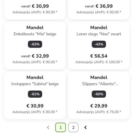
€ 30,99
€ 36,99
vanaf
:
vanaf
:
Adviesprijs (AVP)
:
€ 90,00
*
Adviesprijs (AVP)
:
€ 90,00
*
Mandel
Mandel
Enkelboots "Mia" beige
Leren clogs "Noe" zwart
-
63
%
-
43
%
€ 32,99
€ 56,54
vanaf
:
Adviesprijs (AVP)
:
€ 90,00
*
Adviesprijs (AVP)
:
€ 100,00
*
Mandel
Mandel
Instappers "Sabina" beige
Slippers "Alberto"
donkerblauw
-
61
%
-
60
%
€ 30,99
€ 29,99
Adviesprijs (AVP)
:
€ 80,00
*
Adviesprijs (AVP)
:
€ 75,00
*
1
2