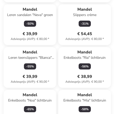
Mandel
Mandel
Leren sandalen "Neva" groen
Slippers crème
-
50
%
-
31
%
€ 39,99
€ 54,45
Adviesprijs (AVP)
:
€ 80,00
*
Adviesprijs (AVP)
:
€ 80,00
*
Mandel
Mandel
Leren teenslippers "Blanca"
Enkelboots "Ria" lichtbruin
kaki
-
55
%
-
56
%
€ 39,99
€ 38,99
Adviesprijs (AVP)
:
€ 90,00
*
Adviesprijs (AVP)
:
€ 90,00
*
Mandel
Mandel
Enkelboots "Noa" lichtbruin
Enkelboots "Mia" lichtbruin
-
65
%
-
58
%