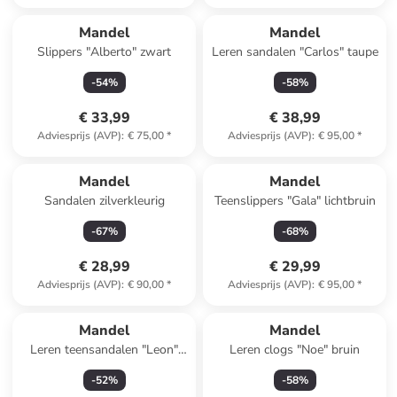
Reeds in een ander winkelwagentje
Mandel
Mandel
Slippers "Alberto" zwart
Leren sandalen "Carlos" taupe
-
54
%
-
58
%
€ 33,99
€ 38,99
Adviesprijs (AVP)
:
€ 75,00
*
Adviesprijs (AVP)
:
€ 95,00
*
Mandel
Mandel
Sandalen zilverkleurig
Teenslippers "Gala" lichtbruin
-
67
%
-
68
%
€ 28,99
€ 29,99
Adviesprijs (AVP)
:
€ 90,00
*
Adviesprijs (AVP)
:
€ 95,00
*
Mandel
Mandel
Leren teensandalen "Leon"
Leren clogs "Noe" bruin
lichtbruin
-
52
%
-
58
%