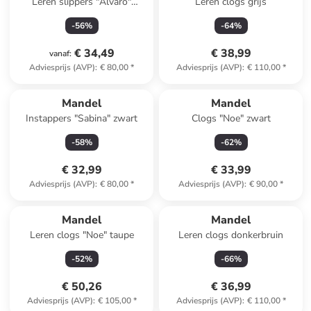
Leren slippers "Alvaro"
Leren clogs grijs
lichtblauw
-
56
%
-
64
%
€ 34,49
€ 38,99
vanaf
:
Adviesprijs (AVP)
:
€ 80,00
*
Adviesprijs (AVP)
:
€ 110,00
*
Mandel
Mandel
Instappers "Sabina" zwart
Clogs "Noe" zwart
-
58
%
-
62
%
€ 32,99
€ 33,99
Adviesprijs (AVP)
:
€ 80,00
*
Adviesprijs (AVP)
:
€ 90,00
*
Mandel
Mandel
Leren clogs "Noe" taupe
Leren clogs donkerbruin
-
52
%
-
66
%
€ 50,26
€ 36,99
Adviesprijs (AVP)
:
€ 105,00
*
Adviesprijs (AVP)
:
€ 110,00
*