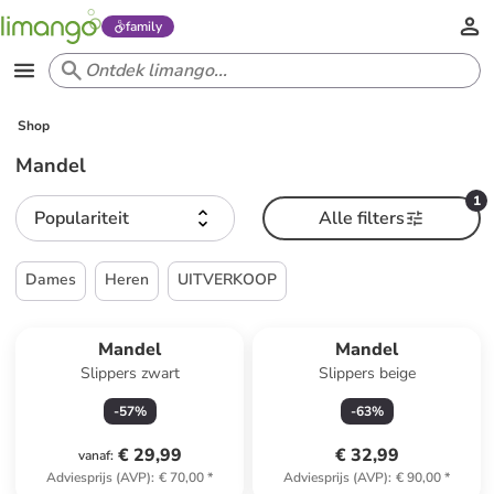
family
Shop
Mandel
1
Populariteit
Alle filters
Dames
Heren
UITVERKOOP
Mandel
Mandel
Slippers zwart
Slippers beige
-
57
%
-
63
%
€ 29,99
€ 32,99
vanaf
:
Adviesprijs (AVP)
:
€ 70,00
*
Adviesprijs (AVP)
:
€ 90,00
*