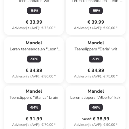
Teensandalen wit
Leren teensandalen "Leon"
bruin
-
54
%
-
55
%
€ 33,99
€ 39,99
Adviesprijs (AVP)
:
€ 75,00
*
Adviesprijs (AVP)
:
€ 90,00
*
Mandel
Mandel
Leren teensandalen "Leon"
Teenslippers "Daria" wit
kaki
-
56
%
-
53
%
€ 34,99
€ 34,99
Adviesprijs (AVP)
:
€ 80,00
*
Adviesprijs (AVP)
:
€ 75,00
*
Mandel
Mandel
Teenslippers "Blanca" bruin
Leren slippers "Alberto" kaki
-
54
%
-
56
%
€ 31,99
€ 38,99
vanaf
:
Adviesprijs (AVP)
:
€ 70,00
*
Adviesprijs (AVP)
:
€ 90,00
*