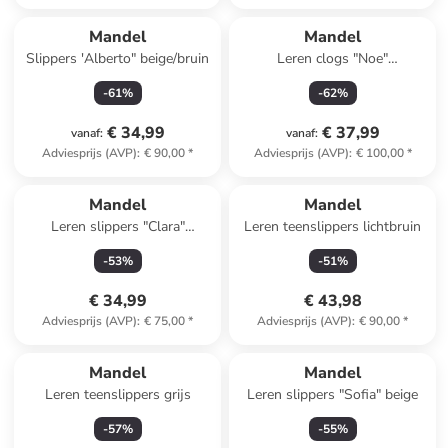
Mandel
Mandel
Slippers 'Alberto" beige/bruin
Leren clogs "Noe"
donkerblauw
-
61
%
-
62
%
€ 34,99
€ 37,99
vanaf
:
vanaf
:
Adviesprijs (AVP)
:
€ 90,00
*
Adviesprijs (AVP)
:
€ 100,00
*
Mandel
Mandel
Leren slippers "Clara"
Leren teenslippers lichtbruin
lichtblauw
-
53
%
-
51
%
€ 34,99
€ 43,98
Adviesprijs (AVP)
:
€ 75,00
*
Adviesprijs (AVP)
:
€ 90,00
*
Mandel
Mandel
Leren teenslippers grijs
Leren slippers "Sofia" beige
-
57
%
-
55
%