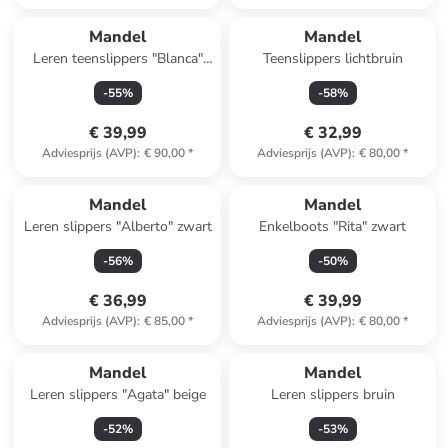
Mandel
Mandel
Leren teenslippers "Blanca"
Teenslippers lichtbruin
groen
-
55
%
-
58
%
€ 39,99
€ 32,99
Adviesprijs (AVP)
:
€ 90,00
*
Adviesprijs (AVP)
:
€ 80,00
*
Mandel
Mandel
Leren slippers "Alberto" zwart
Enkelboots "Rita" zwart
-
56
%
-
50
%
€ 36,99
€ 39,99
Adviesprijs (AVP)
:
€ 85,00
*
Adviesprijs (AVP)
:
€ 80,00
*
Mandel
Mandel
Leren slippers "Agata" beige
Leren slippers bruin
-
52
%
-
53
%