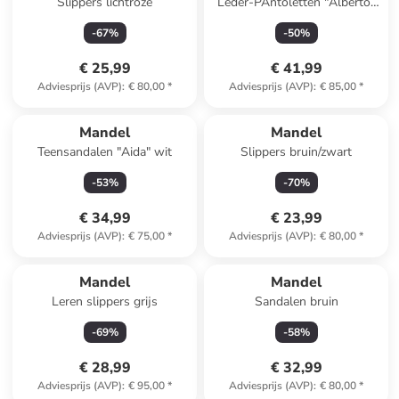
Slippers lichtroze
Leder-PAntoletten "Alberto"
lichtbruin
-
67
%
-
50
%
€ 25,99
€ 41,99
Adviesprijs (AVP)
:
€ 80,00
*
Adviesprijs (AVP)
:
€ 85,00
*
Mandel
Mandel
Teensandalen "Aida" wit
Slippers bruin/zwart
-
53
%
-
70
%
€ 34,99
€ 23,99
Adviesprijs (AVP)
:
€ 75,00
*
Adviesprijs (AVP)
:
€ 80,00
*
Mandel
Mandel
Leren slippers grijs
Sandalen bruin
-
69
%
-
58
%
€ 28,99
€ 32,99
Adviesprijs (AVP)
:
€ 95,00
*
Adviesprijs (AVP)
:
€ 80,00
*