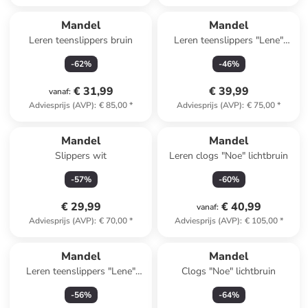
Mandel
Mandel
Leren teenslippers bruin
Leren teenslippers "Lene"
groen
-
62
%
-
46
%
€ 31,99
€ 39,99
vanaf
:
Adviesprijs (AVP)
:
€ 85,00
*
Adviesprijs (AVP)
:
€ 75,00
*
Mandel
Mandel
Slippers wit
Leren clogs "Noe" lichtbruin
-
57
%
-
60
%
€ 29,99
€ 40,99
vanaf
:
Adviesprijs (AVP)
:
€ 70,00
*
Adviesprijs (AVP)
:
€ 105,00
*
Mandel
Mandel
Leren teenslippers "Lene"
Clogs "Noe" lichtbruin
beige
-
56
%
-
64
%