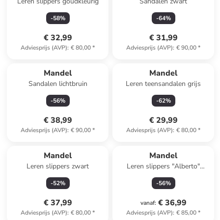
Leren slippers goudkleurig
Sandalen zwart
-
58
%
-
64
%
€ 32,99
€ 31,99
Adviesprijs (AVP)
:
€ 80,00
*
Adviesprijs (AVP)
:
€ 90,00
*
Mandel
Mandel
Sandalen lichtbruin
Leren teensandalen grijs
-
56
%
-
62
%
€ 38,99
€ 29,99
Adviesprijs (AVP)
:
€ 90,00
*
Adviesprijs (AVP)
:
€ 80,00
*
Mandel
Mandel
Leren slippers zwart
Leren slippers "Alberto"
antraciet
-
52
%
-
56
%
€ 37,99
€ 36,99
vanaf
:
Adviesprijs (AVP)
:
€ 80,00
*
Adviesprijs (AVP)
:
€ 85,00
*