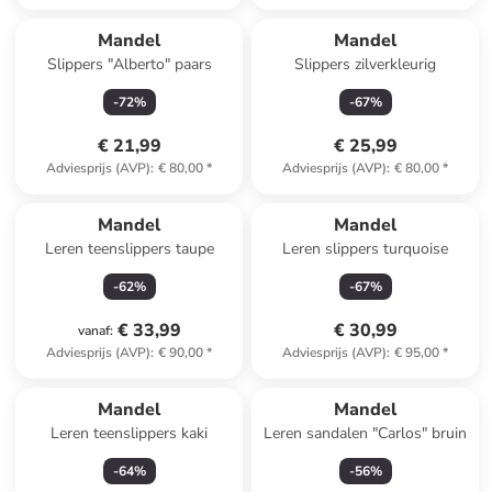
Mandel
Mandel
Slippers "Alberto" paars
Slippers zilverkleurig
-
72
%
-
67
%
€ 21,99
€ 25,99
Adviesprijs (AVP)
:
€ 80,00
*
Adviesprijs (AVP)
:
€ 80,00
*
Mandel
Mandel
Leren teenslippers taupe
Leren slippers turquoise
-
62
%
-
67
%
€ 33,99
€ 30,99
vanaf
:
Adviesprijs (AVP)
:
€ 90,00
*
Adviesprijs (AVP)
:
€ 95,00
*
Mandel
Mandel
Leren teenslippers kaki
Leren sandalen "Carlos" bruin
-
64
%
-
56
%