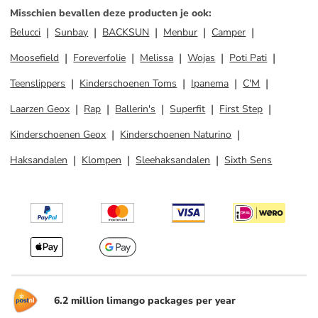
Misschien bevallen deze producten je ook
:
Belucci
Sunbay
BACKSUN
Menbur
Camper
Moosefield
Foreverfolie
Melissa
Wojas
Poti Pati
Teenslippers
Kinderschoenen Toms
Ipanema
C'M
Laarzen Geox
Rap
Ballerin's
Superfit
First Step
Kinderschoenen Geox
Kinderschoenen Naturino
Haksandalen
Klompen
Sleehaksandalen
Sixth Sens
6.2 million limango packages per year