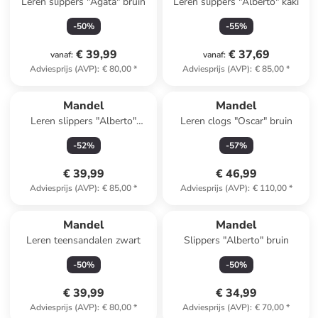
Leren slippers "Agata" bruin
Leren slippers "Alberto" kaki
-
50
%
-
55
%
€ 39,99
€ 37,69
vanaf
:
vanaf
:
Adviesprijs (AVP)
:
€ 80,00
*
Adviesprijs (AVP)
:
€ 85,00
*
Mandel
Mandel
Leren slippers "Alberto"
Leren clogs "Oscar" bruin
lichtblauw
-
52
%
-
57
%
€ 39,99
€ 46,99
Adviesprijs (AVP)
:
€ 85,00
*
Adviesprijs (AVP)
:
€ 110,00
*
Mandel
Mandel
Leren teensandalen zwart
Slippers "Alberto" bruin
-
50
%
-
50
%
€ 39,99
€ 34,99
Adviesprijs (AVP)
:
€ 80,00
*
Adviesprijs (AVP)
:
€ 70,00
*