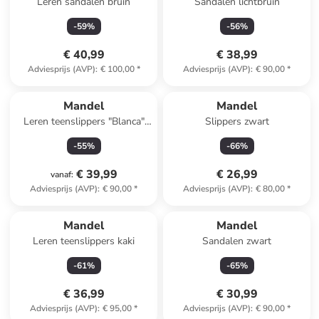
Leren sandalen bruin
Sandalen lichtbruin
-
59
%
-
56
%
€ 40,99
€ 38,99
Adviesprijs (AVP)
:
€ 100,00
*
Adviesprijs (AVP)
:
€ 90,00
*
Mandel
Mandel
Leren teenslippers "Blanca"
Slippers zwart
kaki
-
55
%
-
66
%
€ 39,99
€ 26,99
vanaf
:
Adviesprijs (AVP)
:
€ 90,00
*
Adviesprijs (AVP)
:
€ 80,00
*
Mandel
Mandel
Leren teenslippers kaki
Sandalen zwart
-
61
%
-
65
%
€ 36,99
€ 30,99
Adviesprijs (AVP)
:
€ 95,00
*
Adviesprijs (AVP)
:
€ 90,00
*