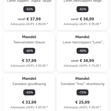
Leren slippers "Agata" taupe
Leren teenslippers beige
-
52
%
-
61
%
€ 37,99
€ 36,99
vanaf
:
vanaf
:
Adviesprijs (AVP)
:
€ 80,00
*
Adviesprijs (AVP)
:
€ 95,00
*
Mandel
Mandel
Teensandalen blauw
Leren teenslippers "Lene"
beige
-
60
%
-
50
%
€ 37,99
€ 36,99
vanaf
:
Adviesprijs (AVP)
:
€ 95,00
*
Adviesprijs (AVP)
:
€ 75,00
*
Mandel
Mandel
Sandalen goudkleurig
Sandalen "Ines" zilverkleurig
-
63
%
-
71
%
€ 32,99
€ 25,99
Adviesprijs (AVP)
:
€ 90,00
*
Adviesprijs (AVP)
:
€ 90,00
*