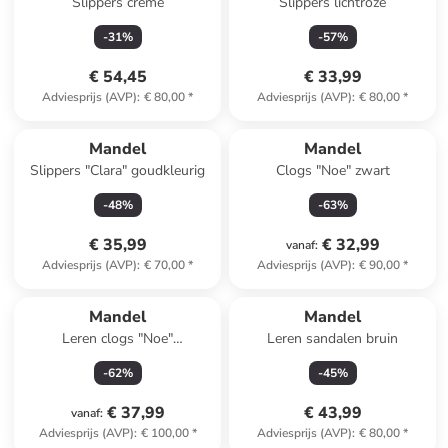
Slippers crème
Slippers lichtroze
-
31
%
-
57
%
€ 54,45
€ 33,99
Adviesprijs (AVP)
:
€ 80,00
*
Adviesprijs (AVP)
:
€ 80,00
*
Mandel
Mandel
Slippers "Clara" goudkleurig
Clogs "Noe" zwart
-
48
%
-
63
%
€ 35,99
€ 32,99
vanaf
:
Adviesprijs (AVP)
:
€ 70,00
*
Adviesprijs (AVP)
:
€ 90,00
*
Mandel
Mandel
Leren clogs "Noe"
Leren sandalen bruin
donkerblauw
-
62
%
-
45
%
€ 37,99
€ 43,99
vanaf
:
Adviesprijs (AVP)
:
€ 100,00
*
Adviesprijs (AVP)
:
€ 80,00
*