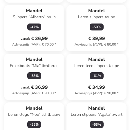
Mandel
Mandel
Slippers "Alberto" bruin
Leren slippers taupe
-
47
%
-
50
%
€ 36,99
€ 39,99
vanaf
:
Adviesprijs (AVP)
:
€ 70,00
*
Adviesprijs (AVP)
:
€ 80,00
*
Mandel
Mandel
Enkelboots "Mia" lichtbruin
Leren teenslippers taupe
-
58
%
-
61
%
€ 36,99
€ 34,99
vanaf
:
Adviesprijs (AVP)
:
€ 90,00
*
Adviesprijs (AVP)
:
€ 90,00
*
Mandel
Mandel
Leren clogs "Noe" lichtblauw
Leren slippers "Agata" zwart
-
55
%
-
53
%