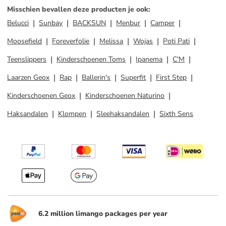
Misschien bevallen deze producten je ook
:
Belucci
Sunbay
BACKSUN
Menbur
Camper
Moosefield
Foreverfolie
Melissa
Wojas
Poti Pati
Teenslippers
Kinderschoenen Toms
Ipanema
C'M
Laarzen Geox
Rap
Ballerin's
Superfit
First Step
Kinderschoenen Geox
Kinderschoenen Naturino
Haksandalen
Klompen
Sleehaksandalen
Sixth Sens
6.2 million limango packages per year