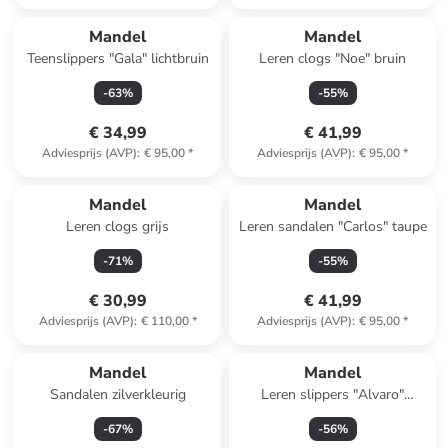
Mandel
Mandel
Teenslippers "Gala" lichtbruin
Leren clogs "Noe" bruin
-
63
%
-
55
%
€ 34,99
€ 41,99
Adviesprijs (AVP)
:
€ 95,00
*
Adviesprijs (AVP)
:
€ 95,00
*
Reeds in een ander winkelwagentje
Mandel
Mandel
Leren clogs grijs
Leren sandalen "Carlos" taupe
-
71
%
-
55
%
€ 30,99
€ 41,99
Adviesprijs (AVP)
:
€ 110,00
*
Adviesprijs (AVP)
:
€ 95,00
*
Mandel
Mandel
Sandalen zilverkleurig
Leren slippers "Alvaro"
lichtblauw
-
67
%
-
56
%