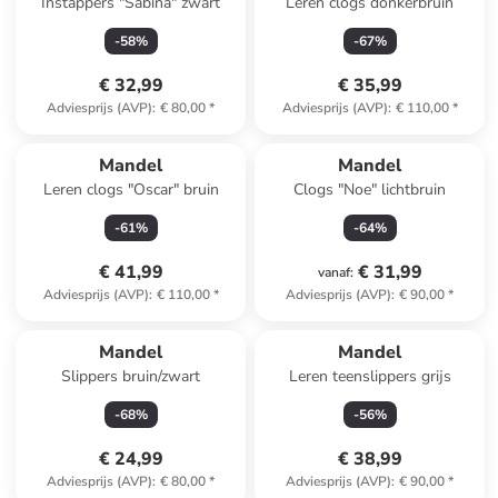
Instappers "Sabina" zwart
Leren clogs donkerbruin
-
58
%
-
67
%
€ 32,99
€ 35,99
Adviesprijs (AVP)
:
€ 80,00
*
Adviesprijs (AVP)
:
€ 110,00
*
Mandel
Mandel
Leren clogs "Oscar" bruin
Clogs "Noe" lichtbruin
-
61
%
-
64
%
€ 41,99
€ 31,99
vanaf
:
Adviesprijs (AVP)
:
€ 110,00
*
Adviesprijs (AVP)
:
€ 90,00
*
Mandel
Mandel
Slippers bruin/zwart
Leren teenslippers grijs
-
68
%
-
56
%
€ 24,99
€ 38,99
Adviesprijs (AVP)
:
€ 80,00
*
Adviesprijs (AVP)
:
€ 90,00
*