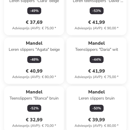
Leren slippers "Clara" beige
Leren teenslippers "David"
lichtblauw
-
49
%
-
53
%
€ 37,69
€ 41,99
Adviesprijs (AVP)
:
€ 75,00
*
Adviesprijs (AVP)
:
€ 90,00
*
Mandel
Mandel
Leren slippers "Agata" beige
Teenslippers "Daria" wit
-
48
%
-
44
%
€ 40,99
€ 41,99
Adviesprijs (AVP)
:
€ 80,00
*
Adviesprijs (AVP)
:
€ 75,00
*
Mandel
Mandel
Teenslippers "Blanca" bruin
Leren slippers bruin
-
52
%
-
50
%
€ 32,99
€ 39,99
Adviesprijs (AVP)
:
€ 70,00
*
Adviesprijs (AVP)
:
€ 80,00
*