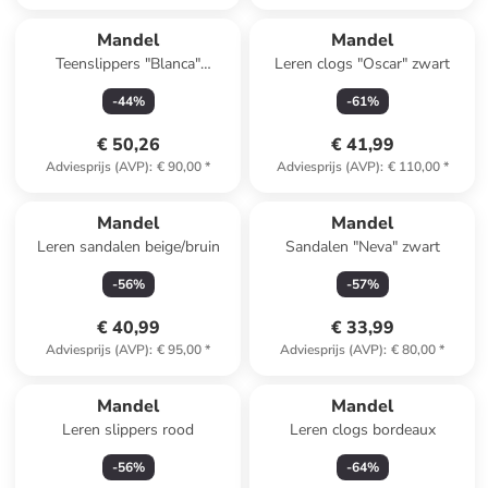
Mandel
Mandel
Teenslippers "Blanca"
Leren clogs "Oscar" zwart
citroengroen
-
44
%
-
61
%
€ 50,26
€ 41,99
Adviesprijs (AVP)
:
€ 90,00
*
Adviesprijs (AVP)
:
€ 110,00
*
Mandel
Mandel
Leren sandalen beige/bruin
Sandalen "Neva" zwart
-
56
%
-
57
%
€ 40,99
€ 33,99
Adviesprijs (AVP)
:
€ 95,00
*
Adviesprijs (AVP)
:
€ 80,00
*
Mandel
Mandel
Leren slippers rood
Leren clogs bordeaux
-
56
%
-
64
%