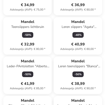
€ 34,99
€ 36,99
Adviesprijs (AVP)
:
€ 75,00
*
Adviesprijs (AVP)
:
€ 80,00
*
Mandel
Mandel
Teenslippers lichtbruin
Leren slippers "Agata"
lichtblauw
-
58
%
-
48
%
€ 32,99
€ 40,99
Adviesprijs (AVP)
:
€ 80,00
*
Adviesprijs (AVP)
:
€ 80,00
*
Mandel
Mandel
Leder-PAntoletten "Alberto"
Leren teenslippers "Blanca"
lichtbruin
taupe
-
50
%
-
56
%
€ 41,99
€ 38,99
Adviesprijs (AVP)
:
€ 85,00
*
Adviesprijs (AVP)
:
€ 90,00
*
Mandel
Mandel