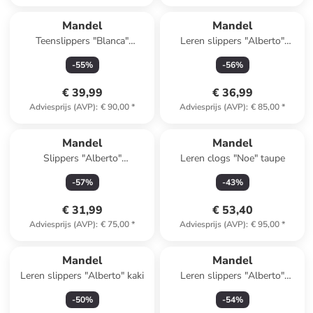
Mandel
Mandel
Teenslippers "Blanca"
Leren slippers "Alberto"
bruin/beige
lichtblauw
-
55
%
-
56
%
€ 39,99
€ 36,99
Adviesprijs (AVP)
:
€ 90,00
*
Adviesprijs (AVP)
:
€ 85,00
*
Mandel
Mandel
Slippers "Alberto"
Leren clogs "Noe" taupe
donkerblauw
-
57
%
-
43
%
€ 31,99
€ 53,40
Adviesprijs (AVP)
:
€ 75,00
*
Adviesprijs (AVP)
:
€ 95,00
*
Mandel
Mandel
Leren slippers "Alberto" kaki
Leren slippers "Alberto"
lichtblauw
-
50
%
-
54
%