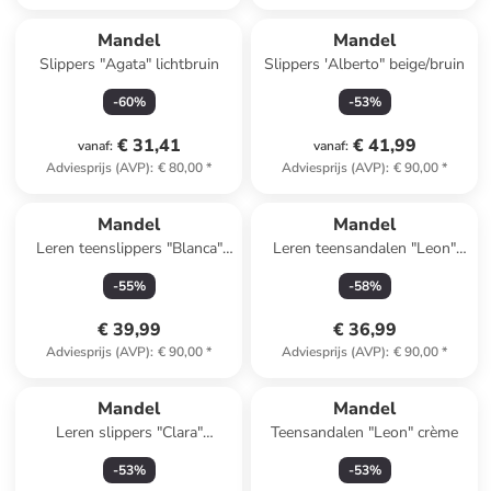
Mandel
Mandel
Slippers "Agata" lichtbruin
Slippers 'Alberto" beige/bruin
-
60
%
-
53
%
€ 31,41
€ 41,99
vanaf
:
vanaf
:
Adviesprijs (AVP)
:
€ 80,00
*
Adviesprijs (AVP)
:
€ 90,00
*
Mandel
Mandel
Leren teenslippers "Blanca"
Leren teensandalen "Leon"
groen
bruin
-
55
%
-
58
%
€ 39,99
€ 36,99
Adviesprijs (AVP)
:
€ 90,00
*
Adviesprijs (AVP)
:
€ 90,00
*
Mandel
Mandel
Leren slippers "Clara"
Teensandalen "Leon" crème
lichtblauw
-
53
%
-
53
%