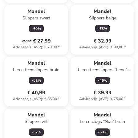
Mandel
Mandel
Slippers zwart
Slippers beige
-
60
%
-
63
%
€ 27,99
€ 32,99
vanaf
:
Adviesprijs (AVP)
:
€ 70,00
*
Adviesprijs (AVP)
:
€ 90,00
*
Mandel
Mandel
Leren teenslippers bruin
Leren teenslippers "Lene"
groen
-
51
%
-
46
%
€ 40,99
€ 39,99
Adviesprijs (AVP)
:
€ 85,00
*
Adviesprijs (AVP)
:
€ 75,00
*
Mandel
Mandel
Slippers wit
Leren clogs "Noe" bruin
-
52
%
-
58
%