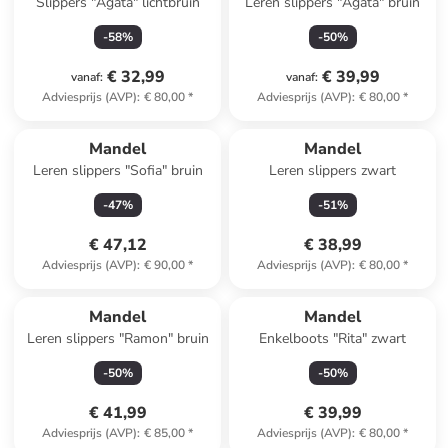
Slippers "Agata" lichtbruin
Leren slippers "Agata" bruin
-
58
%
-
50
%
€ 32,99
€ 39,99
vanaf
:
vanaf
:
Adviesprijs (AVP)
:
€ 80,00
*
Adviesprijs (AVP)
:
€ 80,00
*
Mandel
Mandel
Leren slippers "Sofia" bruin
Leren slippers zwart
-
47
%
-
51
%
€ 47,12
€ 38,99
Adviesprijs (AVP)
:
€ 90,00
*
Adviesprijs (AVP)
:
€ 80,00
*
Mandel
Mandel
Leren slippers "Ramon" bruin
Enkelboots "Rita" zwart
-
50
%
-
50
%
€ 41,99
€ 39,99
Adviesprijs (AVP)
:
€ 85,00
*
Adviesprijs (AVP)
:
€ 80,00
*