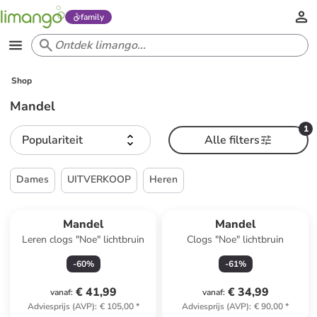
family
Shop
Mandel
1
Populariteit
Alle filters
Dames
UITVERKOOP
Heren
Mandel
Mandel
Leren clogs "Noe" lichtbruin
Clogs "Noe" lichtbruin
-
60
%
-
61
%
€ 41,99
€ 34,99
vanaf
:
vanaf
:
Adviesprijs (AVP)
:
€ 105,00
*
Adviesprijs (AVP)
:
€ 90,00
*