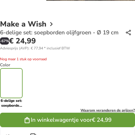
Make a Wish
6-delige set: soepborden olijfgroen - Ø 19 cm
€ 24,99
-
67
%
Adviesprijs (AVP)
:
€ 77,94
*
inclusief BTW
Nog maar 1 stuk op voorraad
Color
6-delige set:
soepborden
olijfgroen -
Waarom veranderen de prijzen?
Ø 19 cm
In winkelwagentje voor
€ 24,99