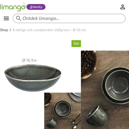
family
Shop
6-delige set: soepborden olijfgroen - Ø 19 cm