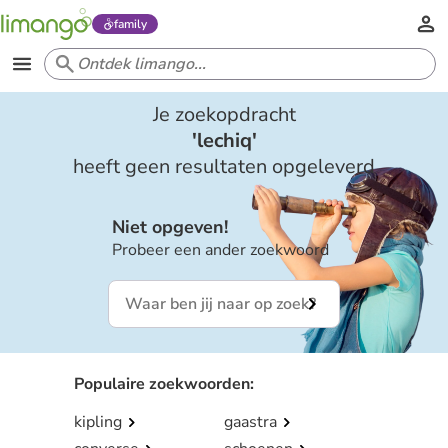
family
Je zoekopdracht
'
lechiq
'
heeft geen resultaten opgeleverd
Niet opgeven!
Probeer een ander zoekwoord
Populaire zoekwoorden
:
kipling
gaastra