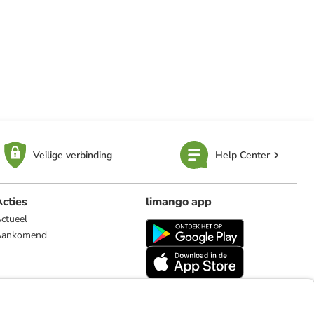
Veilige verbinding
Help Center
cties
limango app
ctueel
Aankomend