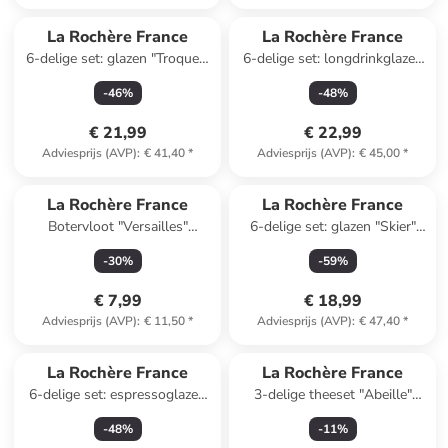
La Rochère France
La Rochère France
6-delige set: glazen "Troquet"
6-delige set: longdrinkglazen
transparant - 230 ml
"Verone" transparant - 340 ml
-
46
%
-
48
%
€ 21,99
€ 22,99
Adviesprijs (AVP)
:
€ 41,40
*
Adviesprijs (AVP)
:
€ 45,00
*
La Rochère France
La Rochère France
Botervloot "Versailles"
6-delige set: glazen "Skier"
transparant - (H)6,5 cm x Ø
grijs - 260 ml
-
30
%
-
59
%
4,5 cm
€ 7,99
€ 18,99
Adviesprijs (AVP)
:
€ 11,50
*
Adviesprijs (AVP)
:
€ 47,40
*
La Rochère France
La Rochère France
6-delige set: espressoglazen
3-delige theeset "Abeille"
"Troquet" transparant - 100
transparant/lichtbruin - 280
-
48
%
-
11
%
ml
ml