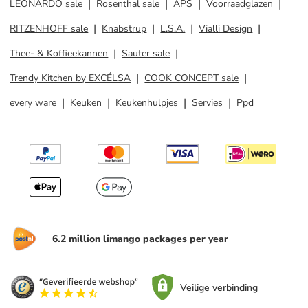
LEONARDO sale
Rosenthal sale
APS
Voorraadglazen
RITZENHOFF sale
Knabstrup
L.S.A.
Vialli Design
Thee- & Koffieekannen
Sauter sale
Trendy Kitchen by EXCÉLSA
COOK CONCEPT sale
every ware
Keuken
Keukenhulpjes
Servies
Ppd
6.2 million limango packages per year
Veilige verbinding