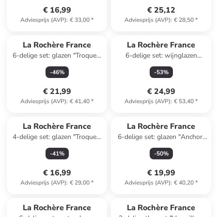
€ 16,99
€ 25,12
Adviesprijs (AVP)
:
€ 33,00
*
Adviesprijs (AVP)
:
€ 28,50
*
La Rochère France
La Rochère France
6-delige set: glazen "Troquet"
6-delige set: wijnglazen
transparant - 230 ml
"Lyonnias" lichtroze - 230 ml
-
46
%
-
53
%
€ 21,99
€ 24,99
Adviesprijs (AVP)
:
€ 41,40
*
Adviesprijs (AVP)
:
€ 53,40
*
La Rochère France
La Rochère France
4-delige set: glazen "Troquet"
6-delige set: glazen "Anchor"
transparant - 200 ml
transparant - 260 ml
-
41
%
-
50
%
€ 16,99
€ 19,99
Adviesprijs (AVP)
:
€ 29,00
*
Adviesprijs (AVP)
:
€ 40,20
*
Reeds in een ander winkelwagentje
La Rochère France
La Rochère France