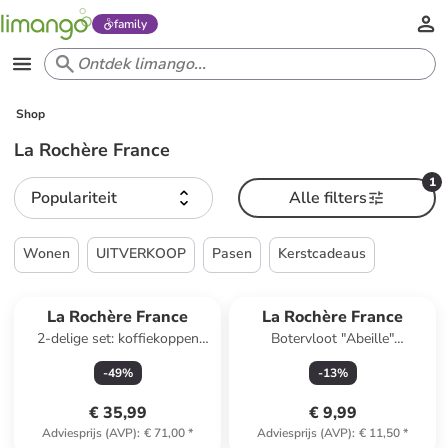
family
Shop
La Rochère France
1
Populariteit
Alle filters
Wonen
UITVERKOOP
Pasen
Kerstcadeaus
La Rochère France
La Rochère France
2-delige set: koffiekoppen
Botervloot "Abeille"
"Ouessant"
transparant - (H)7,3 cm
-
49
%
-
13
%
transprant/lichtbruin - 250 ml
€ 35,99
€ 9,99
Adviesprijs (AVP)
:
€ 71,00
*
Adviesprijs (AVP)
:
€ 11,50
*