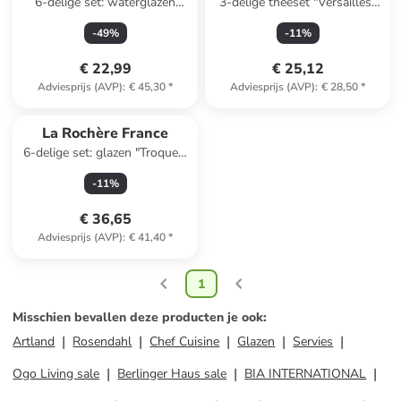
6-delige set: waterglazen
3-delige theeset "Versailles"
"Versailles" transparant - 250
transparant/beige - 280 ml
-
49
%
-
11
%
ml
€ 22,99
€ 25,12
Adviesprijs (AVP)
:
€ 45,30
*
Adviesprijs (AVP)
:
€ 28,50
*
La Rochère France
6-delige set: glazen "Troquet"
transparant - 230 ml
-
11
%
€ 36,65
Adviesprijs (AVP)
:
€ 41,40
*
1
Misschien bevallen deze producten je ook
:
Artland
Rosendahl
Chef Cuisine
Glazen
Servies
Ogo Living sale
Berlinger Haus sale
BIA INTERNATIONAL