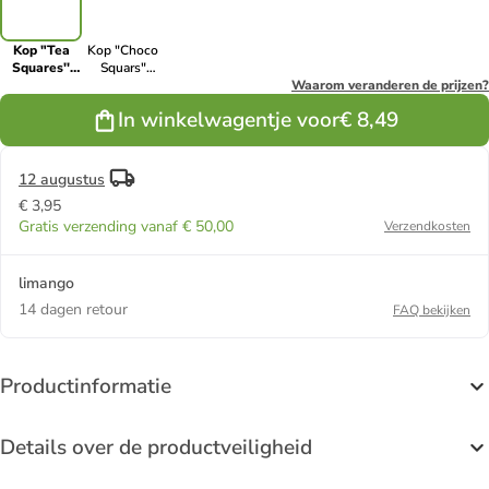
Kop "Tea
Kop "Choco
Squares''
Squars"
meerkleurig
meerkleurig -
Waarom veranderen de prijzen?
- 310 ml
300 ml
In winkelwagentje voor
€ 8,49
12 augustus
€ 3,95
Gratis verzending vanaf € 50,00
Verzendkosten
limango
14 dagen retour
FAQ bekijken
Productinformatie
Details over de productveiligheid