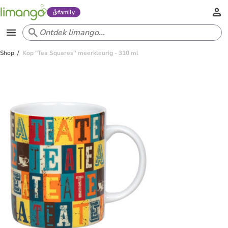
family
Shop
Kop "Tea Squares'' meerkleurig - 310 ml