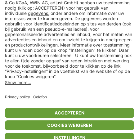
Veilig winkelen
Klantenservice
Shop
Acties
limango.de
limango.pl
In winkelwagentje voor
€ 8,49
* Op basis van de adviesprijs van de fabrikant
** Alle prijsopgaven zijn inclusief belasting en exclusief verzendkosten
ᵃ Bij een minimale bestelwaarde van €15.