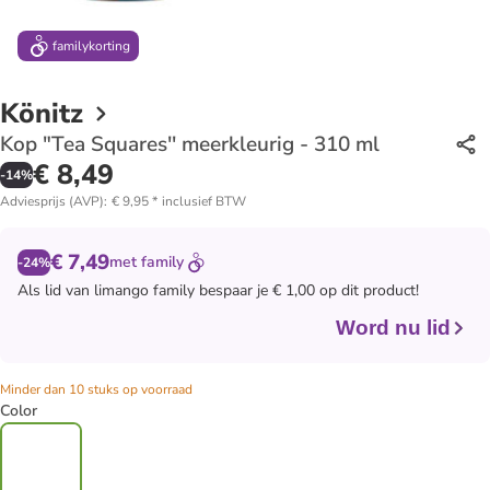
family
korting
Könitz
Kop "Tea Squares'' meerkleurig - 310 ml
€ 8,49
-
14
%
Adviesprijs (AVP)
:
€ 9,95
*
inclusief BTW
€ 7,49
met
family
-24%
Als lid van
limango family
bespaar je € 1,00 op dit product!
Word nu lid
Minder dan 10 stuks op voorraad
Color