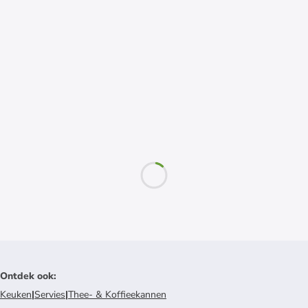
Ontdek ook
:
Keuken
|
Servies
|
Thee- & Koffieekannen