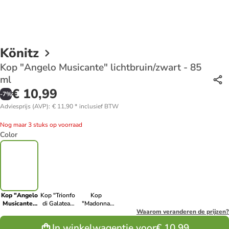
Könitz
Kop "Angelo Musicante" lichtbruin/zwart - 85
ml
€ 10,99
-
7
%
Adviesprijs (AVP)
:
€ 11,90
*
inclusief BTW
Nog maar 3 stuks op voorraad
Color
Kop "Angelo
Kop "Trionfo
Kop
Musicante"
di Galatea"
"Madonna
lichtbruin/zwart
lichtblauw -
con
Waarom veranderen de prijzen?
- 85 ml
85 ml
Bambino"
In winkelwagentje voor
€ 10,99
rood/beige -