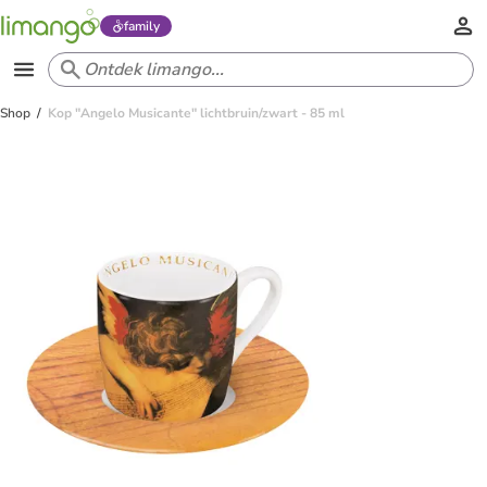
family
Shop
Kop "Angelo Musicante" lichtbruin/zwart - 85 ml