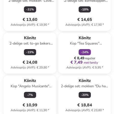
2-delige set: mokken "Love
2-delige set: koffiekoppen
heart" wit - 400 ml
"Coffee Code" meerkleurig -
-
31
%
-
18
%
240 ml
€ 13,60
€ 14,65
Adviesprijs (AVP)
:
€ 19,90
*
Adviesprijs (AVP)
:
€ 17,90
*
family
korting
Könitz
Könitz
2-delige set: to-go bekers
Kop "Tea Squares''
"Eco - It's Our Earth"
meerkleurig - 310 ml
-
19
%
-
24
%
wit/zwart - 380 ml
€ 8,49
regulier
€ 24,08
€ 7,49
met family
Adviesprijs (AVP)
:
€ 29,80
*
Adviesprijs (AVP)
:
€ 9,95
*
Könitz
Könitz
Kop "Angelo Musicante"
2-delige set: mokken "Du hast
lichtbruin/zwart - 85 ml
mir gefehlt" wit/geel - 380 ml
-
7
%
-
20
%
€ 10,99
€ 18,84
Adviesprijs (AVP)
:
€ 11,90
*
Adviesprijs (AVP)
:
€ 23,80
*