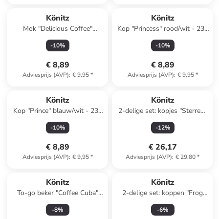
Könitz
Könitz
Mok "Delicious Coffee"
Kop "Princess" rood/wit - 230
wit/lichtbruin - 400 ml
ml
-
10
%
-
10
%
€ 8,89
€ 8,89
Adviesprijs (AVP)
:
€ 9,95
*
Adviesprijs (AVP)
:
€ 9,95
*
Könitz
Könitz
Kop "Prince" blauw/wit - 230
2-delige set: kopjes "Sterren"
ml
bruin/meerkleurig
-
10
%
-
12
%
€ 8,89
€ 26,17
Adviesprijs (AVP)
:
€ 9,95
*
Adviesprijs (AVP)
:
€ 29,80
*
Könitz
Könitz
To-go beker "Coffee Cuba"
2-delige set: koppen "Frog
bruin - 380 ml
Couple" rood/meerkleurig
-
8
%
-
6
%