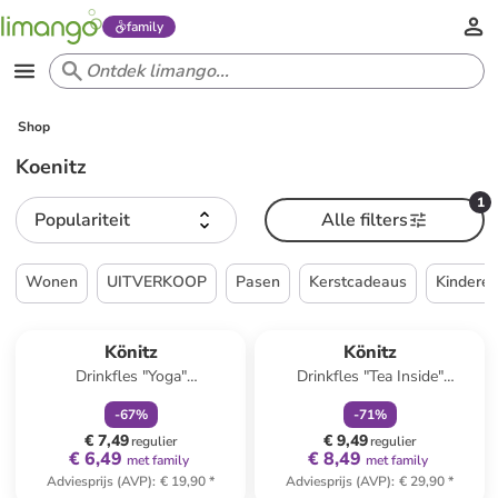
family
Shop
Koenitz
1
Populariteit
Alle filters
Wonen
UITVERKOOP
Pasen
Kerstcadeaus
Kindere
family
korting
family
korting
Könitz
Könitz
Drinkfles "Yoga"
Drinkfles "Tea Inside"
zilverkleurig/meerkleurig - 600
zilverkleurig/groen - 750 ml
-
67
%
-
71
%
ml
€ 7,49
€ 9,49
regulier
regulier
€ 6,49
€ 8,49
met family
met family
Adviesprijs (AVP)
:
€ 19,90
*
Adviesprijs (AVP)
:
€ 29,90
*