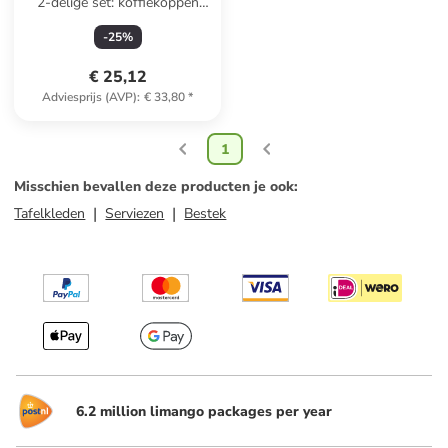
2-delige set: koffiekoppen
"Make Art Not War"
-
25
%
wit/meerkleurig - 385 ml
€ 25,12
Adviesprijs (AVP)
:
€ 33,80
*
1
Misschien bevallen deze producten je ook
:
Tafelkleden
Serviezen
Bestek
6.2 million limango packages per year