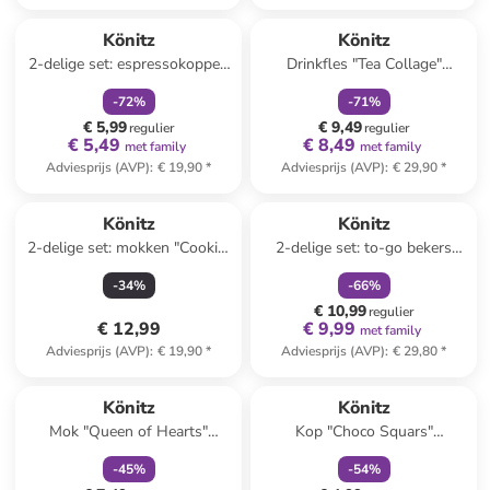
family
korting
family
korting
Könitz
Könitz
2-delige set: espressokoppen
Drinkfles "Tea Collage"
"Sharp Relief" grijs/zwart - 85
zilverkleurig/groen - 750 ml
-
72
%
-
71
%
ml
€ 5,99
€ 9,49
regulier
regulier
€ 5,49
€ 8,49
met family
met family
Adviesprijs (AVP)
:
€ 19,90
*
Adviesprijs (AVP)
:
€ 29,90
*
family
korting
Könitz
Könitz
2-delige set: mokken "Cookie"
2-delige set: to-go bekers
wit/zwart - 380 ml
"Coffee Flow" wit/bruin - 380
-
34
%
-
66
%
ml
€ 10,99
regulier
€ 12,99
€ 9,99
met family
Adviesprijs (AVP)
:
€ 19,90
*
Adviesprijs (AVP)
:
€ 29,80
*
family
korting
family
korting
Könitz
Könitz
Mok "Queen of Hearts"
Kop "Choco Squars"
rood/wit - 400 ml
meerkleurig - 300 ml
-
45
%
-
54
%