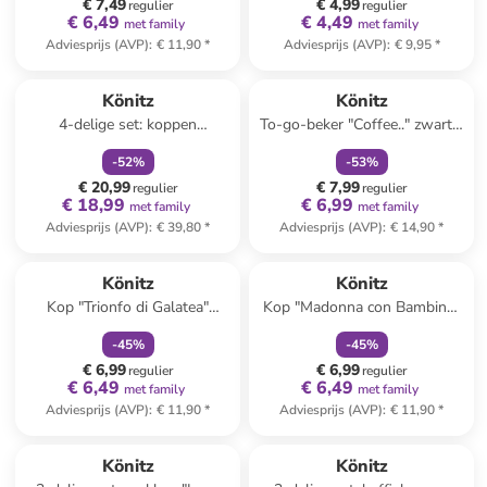
€ 7,49
€ 4,99
regulier
regulier
€ 6,49
€ 4,49
met family
met family
Adviesprijs (AVP)
:
€ 11,90
*
Adviesprijs (AVP)
:
€ 9,95
*
family
korting
family
korting
Könitz
Könitz
4-delige set: koppen
To-go-beker "Coffee.." zwart -
"Kersthuisjes" wit/meerkleurig
380 ml
-
52
%
-
53
%
- 400 ml
€ 20,99
€ 7,99
regulier
regulier
€ 18,99
€ 6,99
met family
met family
Adviesprijs (AVP)
:
€ 39,80
*
Adviesprijs (AVP)
:
€ 14,90
*
family
korting
family
korting
Könitz
Könitz
Kop "Trionfo di Galatea"
Kop "Madonna con Bambino"
lichtblauw - 85 ml
rood/beige - 85 ml
-
45
%
-
45
%
€ 6,99
€ 6,99
regulier
regulier
€ 6,49
€ 6,49
met family
met family
Adviesprijs (AVP)
:
€ 11,90
*
Adviesprijs (AVP)
:
€ 11,90
*
Könitz
Könitz