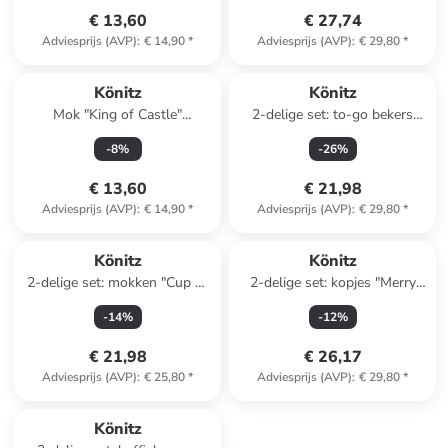
€ 13,60
€ 27,74
Adviesprijs (AVP)
:
€ 14,90
*
Adviesprijs (AVP)
:
€ 29,80
*
Könitz
Könitz
Mok "King of Castle"
2-delige set: to-go bekers
blauw/wit - 600 ml
"Eco - Rethink" groen/zwart -
-
8
%
-
26
%
380 ml
€ 13,60
€ 21,98
Adviesprijs (AVP)
:
€ 14,90
*
Adviesprijs (AVP)
:
€ 29,80
*
Könitz
Könitz
2-delige set: mokken "Cup of
2-delige set: kopjes "Merry
Love" wit - 395 ml
Christmas - Kerstman"
-
14
%
-
12
%
blauw/rood - 420 ml
€ 21,98
€ 26,17
Adviesprijs (AVP)
:
€ 25,80
*
Adviesprijs (AVP)
:
€ 29,80
*
Könitz