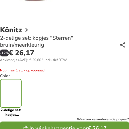
Könitz
2-delige set: kopjes "Sterren"
bruin/meerkleurig
€ 26,17
-
12
%
Adviesprijs (AVP)
:
€ 29,80
*
inclusief BTW
Nog maar 1 stuk op voorraad
Color
2-delige set:
kopjes
"Sterren"
Waarom veranderen de prijzen?
bruin/meerkleurig
In winkelwagentje voor
€ 26,17