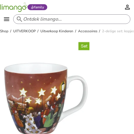
family
Shop
UITVERKOOP
Uitverkoop Kinderen
Accessoires
2-delige set: kopj