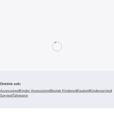
Ontdek ook
:
Accessoires
|
Kinder Accessoires
|
Bestek Kinderen
|
Keuken
|
Kinderservies
|
Servies
|
Tafelgerei