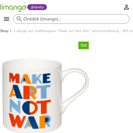
family
Shop
2-delige set: koffiekoppen "Make Art Not War" wit/meerkleurig - 385 m