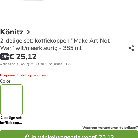
Könitz
2-delige set: koffiekoppen "Make Art Not
War" wit/meerkleurig - 385 ml
€ 25,12
-
25
%
Adviesprijs (AVP)
:
€ 33,80
*
inclusief BTW
Nog maar 1 stuk op voorraad
Color
2-delige set:
koffiekoppen
"Make Art
Waarom veranderen de prijzen?
Not War"
In winkelwagentje voor
€ 25,12
wit/meerkleurig