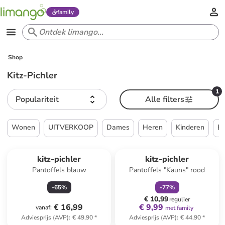
family
Shop
Kitz-Pichler
1
Populariteit
Alle filters
Wonen
UITVERKOOP
Dames
Heren
Kinderen
Ba
family
korting
kitz-pichler
kitz-pichler
Pantoffels blauw
Pantoffels "Kauns" rood
-
65
%
-
77
%
€ 10,99
regulier
€ 16,99
€ 9,99
vanaf
:
met family
Adviesprijs (AVP)
:
€ 49,90
*
Adviesprijs (AVP)
:
€ 44,90
*