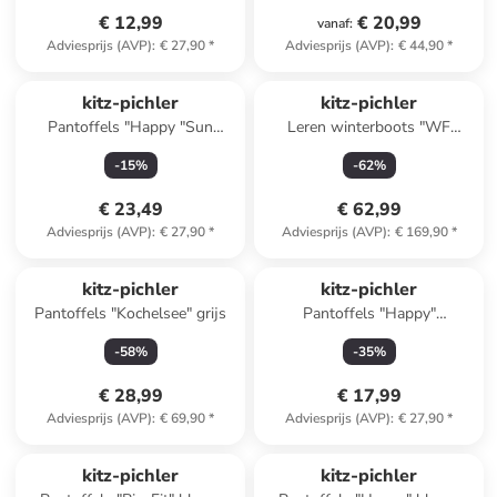
€ 12,99
€ 20,99
vanaf
:
Adviesprijs (AVP)
:
€ 27,90
*
Adviesprijs (AVP)
:
€ 44,90
*
kitz-pichler
kitz-pichler
Pantoffels "Happy "Sun
Leren winterboots "WF
Shine"" oranje
Lamb-AMY" grijs
-
15
%
-
62
%
€ 23,49
€ 62,99
Adviesprijs (AVP)
:
€ 27,90
*
Adviesprijs (AVP)
:
€ 169,90
*
kitz-pichler
kitz-pichler
Pantoffels "Kochelsee" grijs
Pantoffels "Happy"
donkerblauw
-
58
%
-
35
%
€ 28,99
€ 17,99
Adviesprijs (AVP)
:
€ 69,90
*
Adviesprijs (AVP)
:
€ 27,90
*
kitz-pichler
kitz-pichler