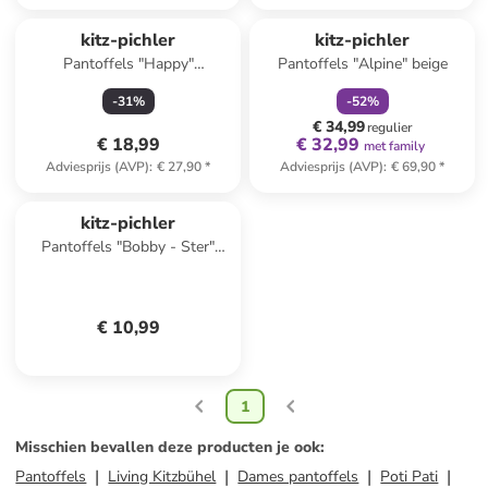
family
korting
kitz-pichler
kitz-pichler
Pantoffels "Happy"
Pantoffels "Alpine" beige
donkerblauw/zwart
-
31
%
-
52
%
€ 34,99
regulier
€ 18,99
€ 32,99
met family
Adviesprijs (AVP)
:
€ 27,90
*
Adviesprijs (AVP)
:
€ 69,90
*
kitz-pichler
Pantoffels "Bobby - Ster"
lichtgroen
€ 10,99
1
Misschien bevallen deze producten je ook
:
Pantoffels
Living Kitzbühel
Dames pantoffels
Poti Pati