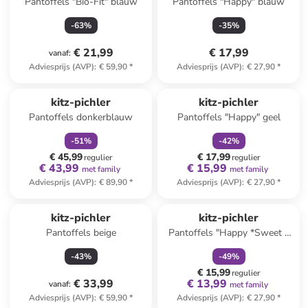
Pantoffels "Bio-Fit" blauw
Pantoffels "Happy" blauw
-
63
%
-
35
%
€ 21,99
€ 17,99
vanaf
:
Adviesprijs (AVP)
:
€ 59,90
*
Adviesprijs (AVP)
:
€ 27,90
*
family
korting
family
korting
kitz-pichler
kitz-pichler
Pantoffels donkerblauw
Pantoffels "Happy" geel
-
51
%
-
42
%
€ 45,99
€ 17,99
regulier
regulier
€ 43,99
€ 15,99
met family
met family
Adviesprijs (AVP)
:
€ 89,90
*
Adviesprijs (AVP)
:
€ 27,90
*
family
korting
kitz-pichler
kitz-pichler
Pantoffels beige
Pantoffels "Happy *Sweet -
Heart*" roze
-
43
%
-
49
%
€ 15,99
regulier
€ 33,99
€ 13,99
vanaf
:
met family
Adviesprijs (AVP)
:
€ 59,90
*
Adviesprijs (AVP)
:
€ 27,90
*