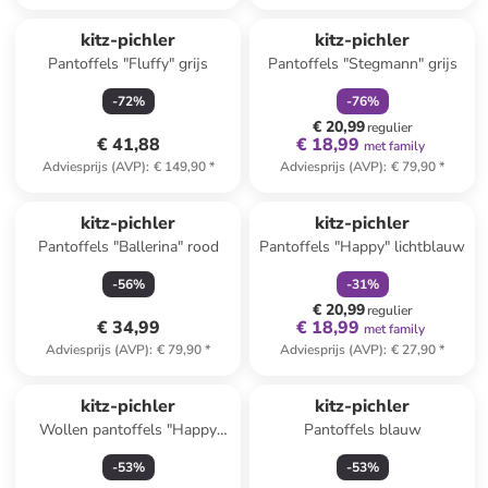
family
korting
kitz-pichler
kitz-pichler
Pantoffels "Fluffy" grijs
Pantoffels "Stegmann" grijs
-
72
%
-
76
%
€ 20,99
regulier
€ 41,88
€ 18,99
met family
Adviesprijs (AVP)
:
€ 149,90
*
Adviesprijs (AVP)
:
€ 79,90
*
family
korting
kitz-pichler
kitz-pichler
Pantoffels "Ballerina" rood
Pantoffels "Happy" lichtblauw
-
56
%
-
31
%
€ 20,99
regulier
€ 34,99
€ 18,99
met family
Adviesprijs (AVP)
:
€ 79,90
*
Adviesprijs (AVP)
:
€ 27,90
*
kitz-pichler
kitz-pichler
Wollen pantoffels "Happy
Pantoffels blauw
Take it easy" donkerblauw
-
53
%
-
53
%