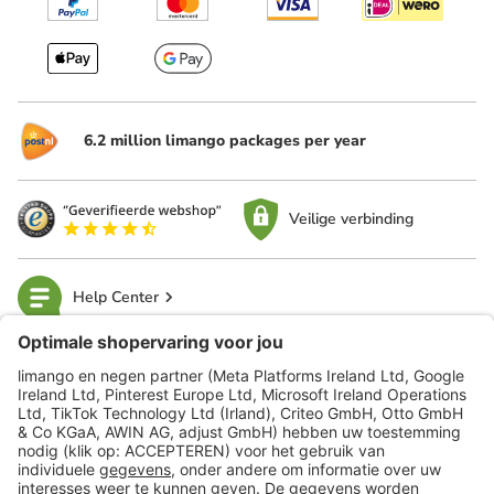
6.2 million limango packages per year
Veilige verbinding
Help Center
limango
Veilig winkelen
Klantenservice