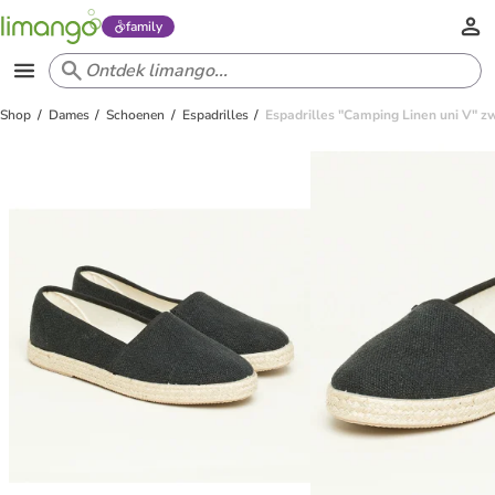
family
Shop
Dames
Schoenen
Espadrilles
Espadrilles "Camping Linen uni V" z