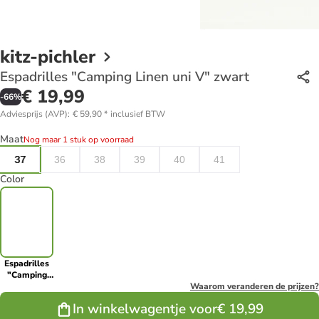
kitz-pichler
Espadrilles "Camping Linen uni V" zwart
€ 19,99
-
66
%
Adviesprijs (AVP)
:
€ 59,90
*
inclusief BTW
Maat
Nog maar 1 stuk op voorraad
37
36
38
39
40
41
Color
Espadrilles
"Camping
Linen uni V"
Waarom veranderen de prijzen?
zwart
In winkelwagentje voor
€ 19,99