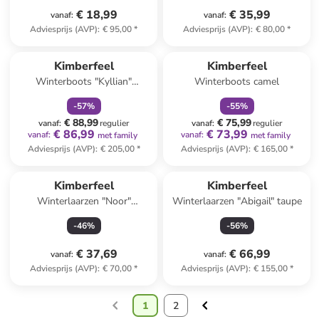
€ 18,99
€ 35,99
vanaf
:
vanaf
:
Adviesprijs (AVP)
:
€ 95,00
*
Adviesprijs (AVP)
:
€ 80,00
*
family
korting
family
korting
Kimberfeel
Kimberfeel
Winterboots "Kyllian"
Winterboots camel
donkerbruin
-
57
%
-
55
%
€ 88,99
€ 75,99
vanaf
:
regulier
vanaf
:
regulier
€ 86,99
€ 73,99
vanaf
:
vanaf
:
met family
met family
Adviesprijs (AVP)
:
€ 205,00
*
Adviesprijs (AVP)
:
€ 165,00
*
Kimberfeel
Kimberfeel
Winterlaarzen "Noor"
Winterlaarzen "Abigail" taupe
zwart/lichtroze
-
46
%
-
56
%
€ 37,69
€ 66,99
vanaf
:
vanaf
:
Adviesprijs (AVP)
:
€ 70,00
*
Adviesprijs (AVP)
:
€ 155,00
*
1
2