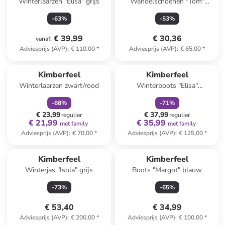
Winterlaarzen "Elisa" grijs
Wandelschoenen "Tom"
zwart/rood
-
63
%
-
53
%
€ 39,99
€ 30,36
vanaf
:
Adviesprijs (AVP)
:
€ 110,00
*
Adviesprijs (AVP)
:
€ 65,00
*
family
korting
family
korting
Kimberfeel
Kimberfeel
Winterlaarzen zwart/rood
Winterboots "Elisa"
cognackleurig
-
68
%
-
71
%
€ 23,99
€ 37,99
regulier
regulier
€ 21,99
€ 35,99
met family
met family
Adviesprijs (AVP)
:
€ 70,00
*
Adviesprijs (AVP)
:
€ 125,00
*
Kimberfeel
Kimberfeel
Winterjas "Isola" grijs
Boots "Margot" blauw
-
73
%
-
65
%
€ 53,40
€ 34,99
Adviesprijs (AVP)
:
€ 200,00
*
Adviesprijs (AVP)
:
€ 100,00
*