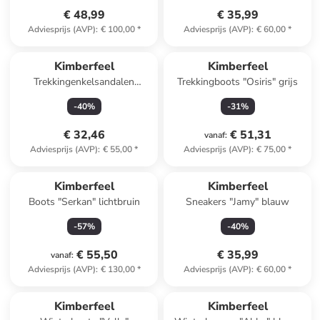
€ 48,99
€ 35,99
Adviesprijs (AVP)
:
€ 100,00
*
Adviesprijs (AVP)
:
€ 60,00
*
Kimberfeel
Kimberfeel
Trekkingenkelsandalen
Trekkingboots "Osiris" grijs
"Stoos" beige
-
40
%
-
31
%
€ 32,46
€ 51,31
vanaf
:
Adviesprijs (AVP)
:
€ 55,00
*
Adviesprijs (AVP)
:
€ 75,00
*
Kimberfeel
Kimberfeel
Boots "Serkan" lichtbruin
Sneakers "Jamy" blauw
-
57
%
-
40
%
€ 55,50
€ 35,99
vanaf
:
Adviesprijs (AVP)
:
€ 130,00
*
Adviesprijs (AVP)
:
€ 60,00
*
Kimberfeel
Kimberfeel