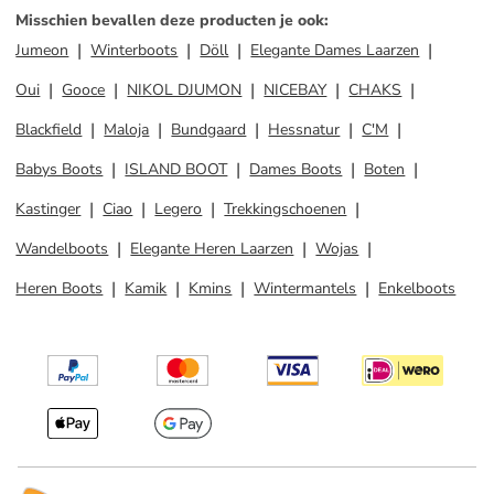
Misschien bevallen deze producten je ook
:
Jumeon
Winterboots
Döll
Elegante Dames Laarzen
Oui
Gooce
NIKOL DJUMON
NICEBAY
CHAKS
Blackfield
Maloja
Bundgaard
Hessnatur
C'M
Babys Boots
ISLAND BOOT
Dames Boots
Boten
Kastinger
Ciao
Legero
Trekkingschoenen
Wandelboots
Elegante Heren Laarzen
Wojas
Heren Boots
Kamik
Kmins
Wintermantels
Enkelboots