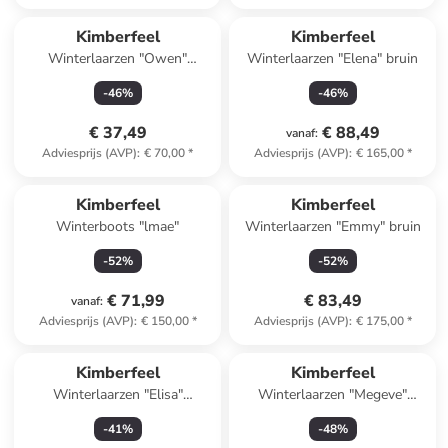
Kimberfeel
Kimberfeel
Winterlaarzen "Owen"
Winterlaarzen "Elena" bruin
zwart/lichtbruin
-
46
%
-
46
%
€ 37,49
€ 88,49
vanaf
:
Adviesprijs (AVP)
:
€ 70,00
*
Adviesprijs (AVP)
:
€ 165,00
*
Kimberfeel
Kimberfeel
Winterboots "lmae"
Winterlaarzen "Emmy" bruin
-
52
%
-
52
%
€ 71,99
€ 83,49
vanaf
:
Adviesprijs (AVP)
:
€ 150,00
*
Adviesprijs (AVP)
:
€ 175,00
*
Kimberfeel
Kimberfeel
Winterlaarzen "Elisa"
Winterlaarzen "Megeve"
beige/zwart
zwart/rood
-
41
%
-
48
%