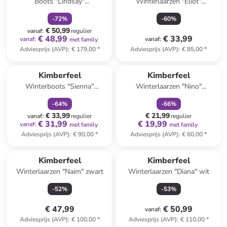
Boots "Lindsay"
Winterlaarzen "Eliot"
lichtroze/crème
zwart/grijs
-
72
%
-
60
%
€ 50,99
vanaf
:
regulier
€ 48,99
€ 33,99
vanaf
:
vanaf
:
met family
Adviesprijs (AVP)
:
€ 179,00
*
Adviesprijs (AVP)
:
€ 85,00
*
family
korting
family
korting
Kimberfeel
Kimberfeel
Winterboots "Sienna"
Winterlaarzen "Nino"
lichtbruin
blauw/zwart
-
64
%
-
66
%
€ 33,99
€ 21,99
vanaf
:
regulier
regulier
€ 31,99
€ 19,99
vanaf
:
met family
met family
Adviesprijs (AVP)
:
€ 90,00
*
Adviesprijs (AVP)
:
€ 60,00
*
Kimberfeel
Kimberfeel
Winterlaarzen "Naim" zwart
Winterlaarzen "Diana" wit
-
52
%
-
53
%
€ 47,99
€ 50,99
vanaf
:
Adviesprijs (AVP)
:
€ 100,00
*
Adviesprijs (AVP)
:
€ 110,00
*