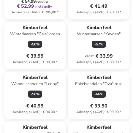
€ 54,99
regulier
€ 52,99
€ 41,49
met family
Adviesprijs (AVP)
:
€ 205,00
*
Adviesprijs (AVP)
:
€ 70,00
*
Kimberfeel
Kimberfeel
Winterlaarzen "Gaia" groen
Winterlaarzen "Kayden"
groen/zwart
-
50
%
-
57
%
€ 39,99
€ 33,99
vanaf
:
Adviesprijs (AVP)
:
€ 80,00
*
Adviesprijs (AVP)
:
€ 80,00
*
Kimberfeel
Kimberfeel
Wandelschoenen "Lenny"
Enkelsandalen "Ova" roze
donkerblauw
-
56
%
-
66
%
€ 40,99
€ 33,50
Adviesprijs (AVP)
:
€ 94,00
*
Adviesprijs (AVP)
:
€ 99,00
*
family
korting
Kimberfeel
Kimberfeel