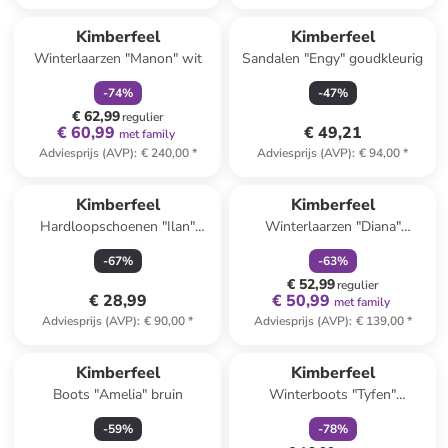
family
korting
Kimberfeel
Kimberfeel
Winterlaarzen "Manon" wit
Sandalen "Engy" goudkleurig
-
74
%
-
47
%
€ 62,99
regulier
€ 60,99
€ 49,21
met family
Adviesprijs (AVP)
:
€ 240,00
*
Adviesprijs (AVP)
:
€ 94,00
*
family
korting
Kimberfeel
Kimberfeel
Hardloopschoenen "Ilan"
Winterlaarzen "Diana"
antraciet
olijfgroen/zwart
-
67
%
-
63
%
€ 52,99
regulier
€ 28,99
€ 50,99
met family
Adviesprijs (AVP)
:
€ 90,00
*
Adviesprijs (AVP)
:
€ 139,00
*
family
korting
Kimberfeel
Kimberfeel
Boots "Amelia" bruin
Winterboots "Tyfen"
turquoise/zwart/oranje
-
59
%
-
78
%