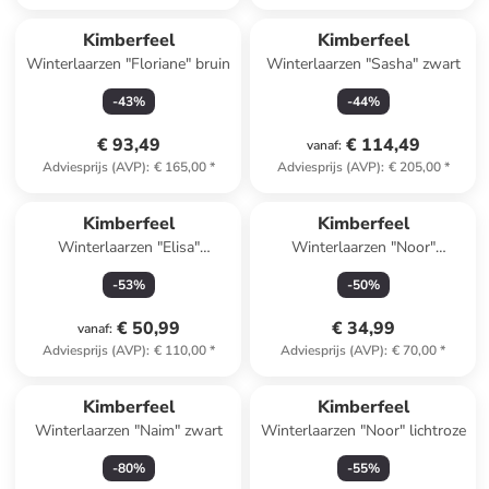
Kimberfeel
Kimberfeel
Winterlaarzen "Floriane" bruin
Winterlaarzen "Sasha" zwart
-
43
%
-
44
%
€ 93,49
€ 114,49
vanaf
:
Adviesprijs (AVP)
:
€ 165,00
*
Adviesprijs (AVP)
:
€ 205,00
*
Kimberfeel
Kimberfeel
Winterlaarzen "Elisa"
Winterlaarzen "Noor"
lichtbruin
beige/zwart
-
53
%
-
50
%
€ 50,99
€ 34,99
vanaf
:
Adviesprijs (AVP)
:
€ 110,00
*
Adviesprijs (AVP)
:
€ 70,00
*
Kimberfeel
Kimberfeel
Winterlaarzen "Naim" zwart
Winterlaarzen "Noor" lichtroze
-
80
%
-
55
%