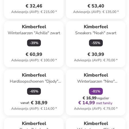
€ 32,46
€ 53,40
Adviesprijs (AVP)
:
€ 215,00
*
Adviesprijs (AVP)
:
€ 135,00
*
Kimberfeel
Kimberfeel
Winterlaarzen "Achille" zwart
Sneakers "Noah" zwart
-
39
%
-
55
%
€ 60,99
€ 30,99
Adviesprijs (AVP)
:
€ 100,00
*
Adviesprijs (AVP)
:
€ 70,00
*
family
korting
Kimberfeel
Kimberfeel
Hardloopschoenen "Djody"
Winterlaarzen "Nino"
lichtblauw/grijs/lichtroze
roze/zwart
-
65
%
-
81
%
€ 16,99
regulier
€ 38,99
€ 14,99
vanaf
:
met family
Adviesprijs (AVP)
:
€ 114,00
*
Adviesprijs (AVP)
:
€ 79,00
*
family
korting
Kimberfeel
Kimberfeel