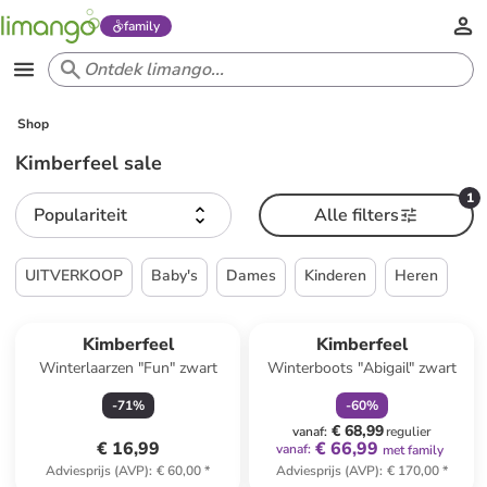
family
Shop
Kimberfeel sale
1
Populariteit
Alle filters
UITVERKOOP
Baby's
Dames
Kinderen
Heren
family
korting
Kimberfeel
Kimberfeel
Winterlaarzen "Fun" zwart
Winterboots "Abigail" zwart
-
71
%
-
60
%
€ 68,99
vanaf
:
regulier
€ 16,99
€ 66,99
vanaf
:
met family
Adviesprijs (AVP)
:
€ 60,00
*
Adviesprijs (AVP)
:
€ 170,00
*