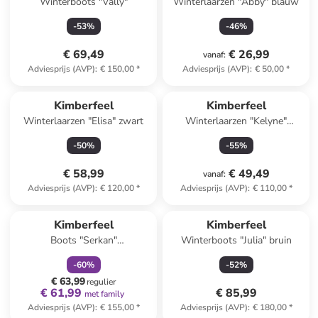
Winterboots "Vally"
Winterlaarzen "Abby" blauw
-
53
%
-
46
%
€ 69,49
€ 26,99
vanaf
:
Adviesprijs (AVP)
:
€ 150,00
*
Adviesprijs (AVP)
:
€ 50,00
*
Kimberfeel
Kimberfeel
Winterlaarzen "Elisa" zwart
Winterlaarzen "Kelyne"
lichtbruin/zwart
-
50
%
-
55
%
€ 58,99
€ 49,49
vanaf
:
Adviesprijs (AVP)
:
€ 120,00
*
Adviesprijs (AVP)
:
€ 110,00
*
family
korting
Kimberfeel
Kimberfeel
Boots "Serkan"
Winterboots "Julia" bruin
zwart/lichtbruin
-
60
%
-
52
%
€ 63,99
regulier
€ 61,99
€ 85,99
met family
Adviesprijs (AVP)
:
€ 155,00
*
Adviesprijs (AVP)
:
€ 180,00
*