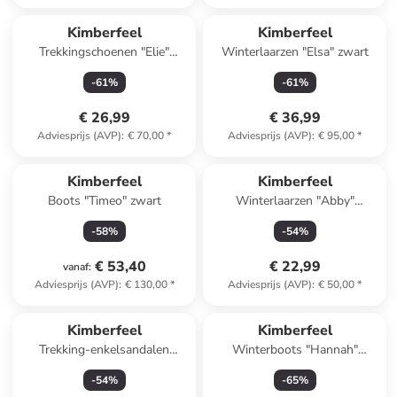
Kimberfeel
Kimberfeel
Trekkingschoenen "Elie"
Winterlaarzen "Elsa" zwart
beige/oranje
-
61
%
-
61
%
€ 26,99
€ 36,99
Adviesprijs (AVP)
:
€ 70,00
*
Adviesprijs (AVP)
:
€ 95,00
*
Kimberfeel
Kimberfeel
Boots "Timeo" zwart
Winterlaarzen "Abby"
grijs/donkerblauw
-
58
%
-
54
%
€ 53,40
€ 22,99
vanaf
:
Adviesprijs (AVP)
:
€ 130,00
*
Adviesprijs (AVP)
:
€ 50,00
*
Kimberfeel
Kimberfeel
Trekking-enkelsandalen
Winterboots "Hannah"
"Resort" lichtroze
okergeel
-
54
%
-
65
%