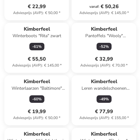
€ 22,99
€ 50,26
vanaf
:
Adviesprijs (AVP)
:
€ 50,00
*
Adviesprijs (AVP)
:
€ 145,00
*
Kimberfeel
Kimberfeel
Winterboots "Rita" zwart
Pantoffels "Wooly"
lichtbruin/wit
-
61
%
-
52
%
€ 55,50
€ 32,99
Adviesprijs (AVP)
:
€ 145,00
*
Adviesprijs (AVP)
:
€ 70,00
*
Kimberfeel
Kimberfeel
Winterlaarzen "Baltimore"
Leren wandelschoenen
lichtroze/crème
"Belinda" mintgroen
-
60
%
-
49
%
€ 19,99
€ 77,99
Adviesprijs (AVP)
:
€ 50,00
*
Adviesprijs (AVP)
:
€ 155,00
*
Kimberfeel
Kimberfeel