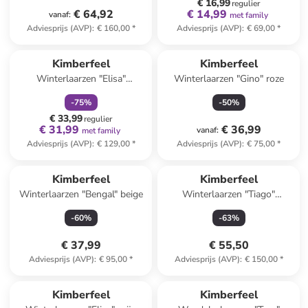
€ 16,99
regulier
€ 64,92
€ 14,99
vanaf
:
met family
Adviesprijs (AVP)
:
€ 160,00
*
Adviesprijs (AVP)
:
€ 69,00
*
family
korting
Kimberfeel
Kimberfeel
Winterlaarzen "Elisa"
Winterlaarzen "Gino" roze
donkerbruin
-
75
%
-
50
%
€ 33,99
regulier
€ 31,99
€ 36,99
vanaf
:
met family
Adviesprijs (AVP)
:
€ 129,00
*
Adviesprijs (AVP)
:
€ 75,00
*
Kimberfeel
Kimberfeel
Winterlaarzen "Bengal" beige
Winterlaarzen "Tiago"
lichtbruin/zwart
-
60
%
-
63
%
€ 37,99
€ 55,50
Adviesprijs (AVP)
:
€ 95,00
*
Adviesprijs (AVP)
:
€ 150,00
*
Kimberfeel
Kimberfeel