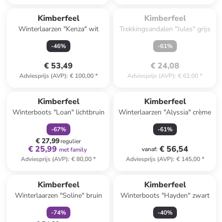
Te laat. Het product is 
uitverkocht.
Kimberfeel
Kimberfeel
Winterlaarzen "Kenza" wit
Trekkingsandalen "Jules" grijs
-
46
%
-
61
%
€ 53,49
€ 24,08
Adviesprijs (AVP)
:
€ 100,00
*
Adviesprijs (AVP)
:
€ 62,00
*
family
korting
Kimberfeel
Kimberfeel
Winterboots "Loan" lichtbruin
Winterlaarzen "Alyssia" crème
-
67
%
-
61
%
€ 27,99
regulier
€ 25,99
€ 56,54
vanaf
:
met family
Adviesprijs (AVP)
:
€ 80,00
*
Adviesprijs (AVP)
:
€ 145,00
*
family
korting
Kimberfeel
Kimberfeel
Winterlaarzen "Soline" bruin
Winterboots "Hayden" zwart
-
74
%
-
40
%