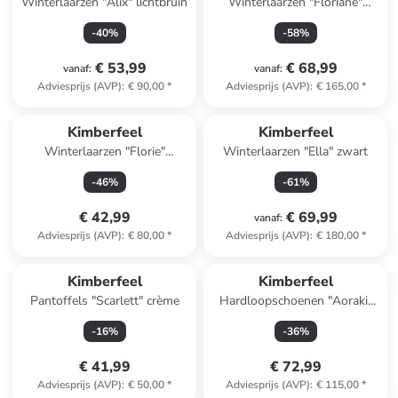
Winterlaarzen "Alix" lichtbruin
Winterlaarzen "Floriane"
lichtbruin
-
40
%
-
58
%
€ 53,99
€ 68,99
vanaf
:
vanaf
:
Adviesprijs (AVP)
:
€ 90,00
*
Adviesprijs (AVP)
:
€ 165,00
*
Kimberfeel
Kimberfeel
Winterlaarzen "Florie"
Winterlaarzen "Ella" zwart
zilverkleurig/beige
-
46
%
-
61
%
€ 42,99
€ 69,99
vanaf
:
Adviesprijs (AVP)
:
€ 80,00
*
Adviesprijs (AVP)
:
€ 180,00
*
Kimberfeel
Kimberfeel
Pantoffels "Scarlett" crème
Hardloopschoenen "Aoraki"
paars
-
16
%
-
36
%
€ 41,99
€ 72,99
Adviesprijs (AVP)
:
€ 50,00
*
Adviesprijs (AVP)
:
€ 115,00
*