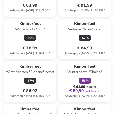
€ 63,99
€ 91,99
Adviesprijs (AVP)
:
€ 110,00
*
Adviesprijs (AVP)
:
€ 180,00
*
Kimberfeel
Kimberfeel
Winterboots "Lou"
Winterjas "Isola" zwart
zilverkleurig/grijs
-
50
%
-
57
%
€ 78,99
€ 84,99
Adviesprijs (AVP)
:
€ 160,00
*
Adviesprijs (AVP)
:
€ 200,00
*
family
korting
Kimberfeel
Kimberfeel
Winterlaarzen "Floriane" zwart
Winterboots "Shaina"
lichtbruin
-
47
%
-
56
%
€ 91,99
regulier
€ 86,92
€ 89,99
met family
Adviesprijs (AVP)
:
€ 165,00
*
Adviesprijs (AVP)
:
€ 209,00
*
Kimberfeel
Kimberfeel