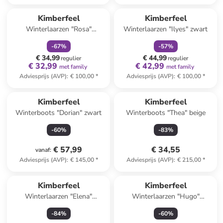
family
korting
family
korting
Kimberfeel
Kimberfeel
Winterlaarzen "Rosa"
Winterlaarzen "Ilyes" zwart
lichtbruin
-
67
%
-
57
%
€ 34,99
€ 44,99
regulier
regulier
€ 32,99
€ 42,99
met family
met family
Adviesprijs (AVP)
:
€ 100,00
*
Adviesprijs (AVP)
:
€ 100,00
*
Kimberfeel
Kimberfeel
Winterboots "Dorian" zwart
Winterboots "Thea" beige
-
60
%
-
83
%
€ 57,99
€ 34,55
vanaf
:
Adviesprijs (AVP)
:
€ 145,00
*
Adviesprijs (AVP)
:
€ 215,00
*
Kimberfeel
Kimberfeel
Winterlaarzen "Elena"
Winterlaarzen "Hugo"
lichtbruin
lichtbruin/zwart
-
84
%
-
60
%