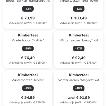
Boots "Serkan" lichtbruin/grijs
Winterlaarzen "Ella" beige
-
43
%
-
42
%
€ 73,99
€ 103,49
Adviesprijs (AVP)
:
€ 130,00
*
Adviesprijs (AVP)
:
€ 180,00
*
Kimberfeel
Kimberfeel
Winterboots "Mathis"
Winterlaarzen "Emmy" wit
beige/zwart
-
38
%
-
47
%
€ 76,49
€ 92,49
Adviesprijs (AVP)
:
€ 125,00
*
Adviesprijs (AVP)
:
€ 175,00
*
Kimberfeel
Kimberfeel
Winterboots "Hervey"
Winterlaarzen "Megeve" wit
donkerbruin/zwart
-
45
%
-
48
%
€ 94,99
€ 91,99
vanaf
:
Adviesprijs (AVP)
:
€ 175,00
*
Adviesprijs (AVP)
:
€ 180,00
*