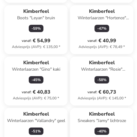
Kimberfeel
Kimberfeel
Boots "Leyan" bruin
Winterlaarzen "Hortence"
crème/zwart
-
59
%
-
47
%
€ 54,99
€ 40,99
vanaf
:
vanaf
:
Adviesprijs (AVP)
:
€ 135,00
*
Adviesprijs (AVP)
:
€ 78,49
*
Kimberfeel
Kimberfeel
Winterlaarzen "Gino" kaki
Winterlaarzen "Rosie"
beige/crème
-
45
%
-
58
%
€ 40,83
€ 60,73
vanaf
:
vanaf
:
Adviesprijs (AVP)
:
€ 75,00
*
Adviesprijs (AVP)
:
€ 145,00
*
Kimberfeel
Kimberfeel
Winterlaarzen "Vallandry" geel
Sneakers "Jamy" lichtroze
-
51
%
-
40
%