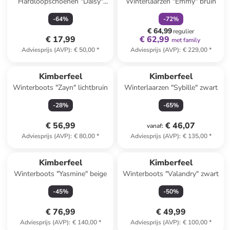
Hardloopschoenen "Daisy"
Winterlaarzen "Emmy" bruin
lichtblauw
-
64
%
-
72
%
€ 64,99
regulier
€ 17,99
€ 62,99
met family
Adviesprijs (AVP)
:
€ 50,00
*
Adviesprijs (AVP)
:
€ 229,00
*
Kimberfeel
Kimberfeel
Winterboots "Zayn" lichtbruin
Winterlaarzen "Sybille" zwart
-
28
%
-
65
%
€ 56,99
€ 46,07
vanaf
:
Adviesprijs (AVP)
:
€ 80,00
*
Adviesprijs (AVP)
:
€ 135,00
*
Kimberfeel
Kimberfeel
Winterboots "Yasmine" beige
Winterboots "Valandry" zwart
-
45
%
-
50
%
€ 76,99
€ 49,99
Adviesprijs (AVP)
:
€ 140,00
*
Adviesprijs (AVP)
:
€ 100,00
*