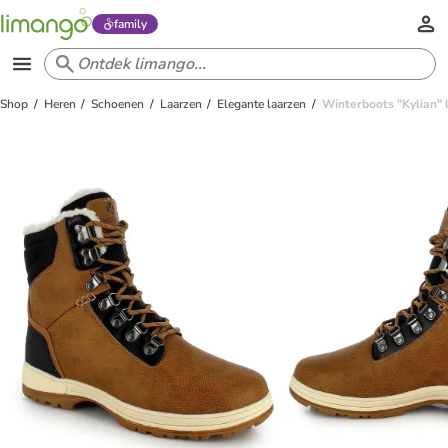
family
Shop
Heren
Schoenen
Laarzen
Elegante laarzen
Winterboots "Kylian" l