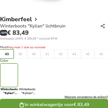
Kimberfeel
Winterboots "Kylian" lichtbruin
€ 83,49
-
59
%
Adviesprijs (AVP)
:
€ 205,00
*
inclusief BTW
Maat
Nog maar 1 stuk op voorraad
43
39
40
41
42
44
45
46
Color
Winterboots
Winterboots
"Kylian"
"Kyllian"
lichtbruin
donkerbruin
Waarom veranderen de prijzen?
In winkelwagentje voor
€ 83,49