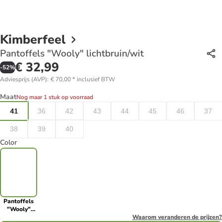
Kimberfeel
Pantoffels "Wooly" lichtbruin/wit
€ 32,99
-
52
%
Adviesprijs (AVP)
:
€ 70,00
*
inclusief BTW
Maat
Nog maar 1 stuk op voorraad
41
36
42
43
44
45
46
37
38
39
40
Color
Pantoffels
"Wooly"
lichtbruin/wit
Waarom veranderen de prijzen?