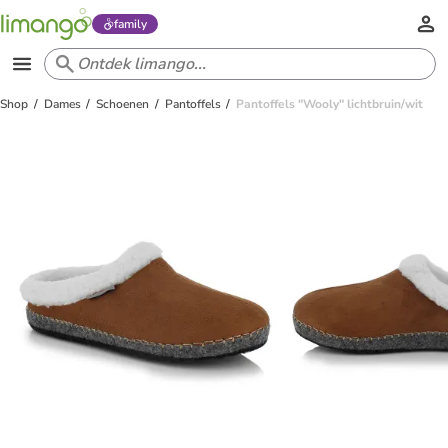
family
Shop
Dames
Schoenen
Pantoffels
Pantoffels "Wooly" lichtbruin/wit