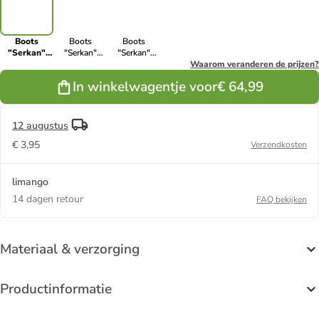
Boots
Boots
Boots
"Serkan"
"Serkan"
"Serkan"
zwart/lichtbruin
lichtbruin
lichtbruin/grijs
Waarom veranderen de prijzen?
In winkelwagentje voor
€ 64,99
12 augustus
€ 3,95
Verzendkosten
limango
14 dagen retour
FAQ bekijken
Materiaal & verzorging
Productinformatie