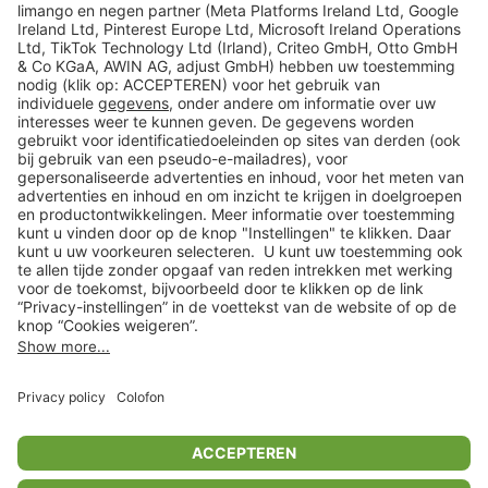
limango
Veilig winkelen
Klantenservice
Shop
Acties
limango.de
limango.pl