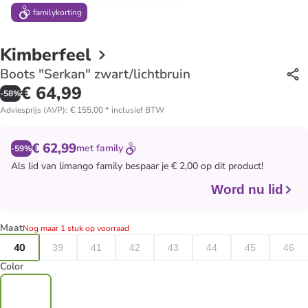
family
korting
Kimberfeel
Boots "Serkan" zwart/lichtbruin
€ 64,99
-
58
%
Adviesprijs (AVP)
:
€ 155,00
*
inclusief BTW
€ 62,99
met
family
-59%
Als lid van
limango family
bespaar je € 2,00 op dit product!
Word nu lid
Maat
Nog maar 1 stuk op voorraad
40
39
41
42
43
44
45
46
Color