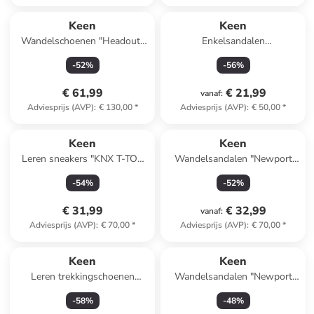
Keen
Keen
Wandelschoenen "Headout"
Enkelsandalen
lichtbruin/grijs
zwart/meerkleurig
-
52
%
-
56
%
€ 61,99
€ 21,99
vanaf
:
Adviesprijs (AVP)
:
€ 130,00
*
Adviesprijs (AVP)
:
€ 50,00
*
Keen
Keen
Leren sneakers "KNX T-TOE
Wandelsandalen "Newport
DS" lichtblauw
H2" lichtroze
-
54
%
-
52
%
€ 31,99
€ 32,99
vanaf
:
Adviesprijs (AVP)
:
€ 70,00
*
Adviesprijs (AVP)
:
€ 70,00
*
Keen
Keen
Leren trekkingschoenen
Wandelsandalen "Newport
"Hightrail Mid" grijs
H2" rood
-
58
%
-
48
%