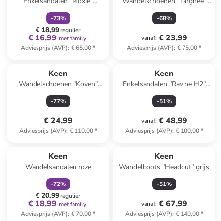
Enkelsandalen "Moxie"
Wandelschoenen "Targhee"
turquoise
grijs/paars
-
73
%
-
68
%
€ 18,99
regulier
€ 16,99
€ 23,99
vanaf
:
met family
Adviesprijs (AVP)
:
€ 65,00
*
Adviesprijs (AVP)
:
€ 75,00
*
Keen
Keen
Wandelschoenen "Koven"
Enkelsandalen "Ravine H2"
grijs
groen/beige
-
77
%
-
51
%
€ 24,99
€ 48,99
vanaf
:
Adviesprijs (AVP)
:
€ 110,00
*
Adviesprijs (AVP)
:
€ 100,00
*
family
korting
Keen
Keen
Wandelsandalen roze
Wandelboots "Headout" grijs
-
72
%
-
51
%
€ 20,99
regulier
€ 18,99
€ 67,99
vanaf
:
met family
Adviesprijs (AVP)
:
€ 70,00
*
Adviesprijs (AVP)
:
€ 140,00
*