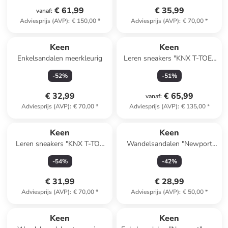
€ 61,99
€ 35,99
vanaf
:
Adviesprijs (AVP)
:
€ 150,00
*
Adviesprijs (AVP)
:
€ 70,00
*
Keen
Keen
Enkelsandalen meerkleurig
Leren sneakers "KNX T-TOE"
bruin
-
52
%
-
51
%
€ 32,99
€ 65,99
vanaf
:
Adviesprijs (AVP)
:
€ 70,00
*
Adviesprijs (AVP)
:
€ 135,00
*
Keen
Keen
Leren sneakers "KNX T-TOE
Wandelsandalen "Newport
DS" groen
H2" donkerblauw
-
54
%
-
42
%
€ 31,99
€ 28,99
Adviesprijs (AVP)
:
€ 70,00
*
Adviesprijs (AVP)
:
€ 50,00
*
family
korting
Keen
Keen