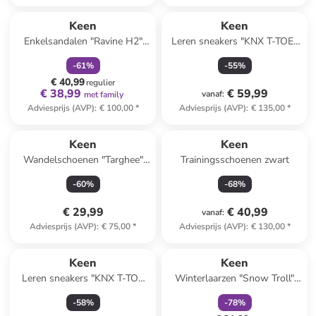
family
korting
Keen
Keen
Enkelsandalen "Ravine H2"
Leren sneakers "KNX T-TOE"
zwart/lila
mintgroen
-
61
%
-
55
%
€ 40,99
regulier
€ 38,99
€ 59,99
vanaf
:
met family
Adviesprijs (AVP)
:
€ 100,00
*
Adviesprijs (AVP)
:
€ 135,00
*
Keen
Keen
Wandelschoenen "Targhee"
Trainingsschoenen zwart
paars
-
60
%
-
68
%
€ 29,99
€ 40,99
vanaf
:
Adviesprijs (AVP)
:
€ 75,00
*
Adviesprijs (AVP)
:
€ 130,00
*
family
korting
Keen
Keen
Leren sneakers "KNX T-TOE
Winterlaarzen "Snow Troll"
DS" lichtblauw
zwart
-
58
%
-
78
%