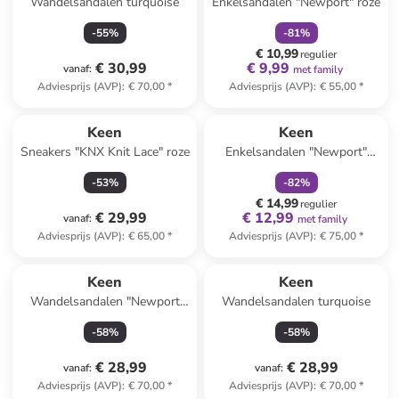
Wandelsandalen turquoise
Enkelsandalen "Newport" roze
-
55
%
-
81
%
€ 10,99
regulier
€ 30,99
€ 9,99
vanaf
:
met family
Adviesprijs (AVP)
:
€ 70,00
*
Adviesprijs (AVP)
:
€ 55,00
*
family
korting
Keen
Keen
Sneakers "KNX Knit Lace" roze
Enkelsandalen "Newport"
donkerblauw
-
53
%
-
82
%
€ 14,99
regulier
€ 29,99
€ 12,99
vanaf
:
met family
Adviesprijs (AVP)
:
€ 65,00
*
Adviesprijs (AVP)
:
€ 75,00
*
Keen
Keen
Wandelsandalen "Newport
Wandelsandalen turquoise
H2" groen
-
58
%
-
58
%
€ 28,99
€ 28,99
vanaf
:
vanaf
:
Adviesprijs (AVP)
:
€ 70,00
*
Adviesprijs (AVP)
:
€ 70,00
*