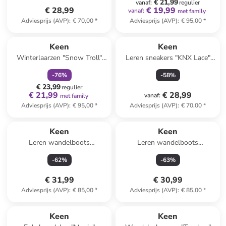
€ 21,99
vanaf
:
regulier
€ 28,99
€ 19,99
vanaf
:
met family
Adviesprijs (AVP)
:
€ 70,00
*
Adviesprijs (AVP)
:
€ 95,00
*
family
korting
Keen
Keen
Winterlaarzen "Snow Troll"
Leren sneakers "KNX Lace"
zwart
olijfgroen
-
76
%
-
58
%
€ 23,99
regulier
€ 21,99
€ 28,99
vanaf
:
met family
Adviesprijs (AVP)
:
€ 95,00
*
Adviesprijs (AVP)
:
€ 70,00
*
Keen
Keen
Leren wandelboots
Leren wandelboots
"Hikesport 2 Sport" turquoise
"Hikesport 2 Sport" grijs/kaki
-
62
%
-
63
%
€ 31,99
€ 30,99
Adviesprijs (AVP)
:
€ 85,00
*
Adviesprijs (AVP)
:
€ 85,00
*
family
korting
Keen
Keen