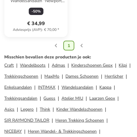
Wandelsandalen "Newport
H2" rood
-
50
%
€ 34,99
Adviesprijs (AVP)
:
€ 70,00
*
1
Misschien bevallen deze producten je ook
:
Craft
Wandelboots
Admas
Kinderschoenen Geox
Kilpi
Trekkingschoenen
MaxiMo
Dames Schoenen
Herrlicher
Enkelsandalen
INTIMAX
Wandelsandalen
Kappa
Trekkingsandalen
Guess
Atelier MIU
Laarzen Geox
Asics
Legero
Think
Kinder Wandelschoenen
SIR RAYMOND TAILOR
Heren Trekking Schoenen
NICEBAY
Heren Wandel- & Trekkingschoenen