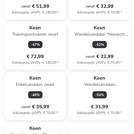
€ 51,99
€ 32,99
vanaf
:
vanaf
:
Adviesprijs (AVP)
:
€ 140,00
*
Adviesprijs (AVP)
:
€ 70,00
*
Keen
Keen
Trainingsschoenen zwart
Wandelsandalen "Newport
H2" lichtroze
-
47
%
-
52
%
€ 72,99
€ 32,99
vanaf
:
Adviesprijs (AVP)
:
€ 140,00
*
Adviesprijs (AVP)
:
€ 70,00
*
Keen
Keen
Enkelsandalen zwart
Wandelsandalen
antraciet/blauw
-
48
%
-
54
%
€ 35,99
€ 31,99
vanaf
:
Adviesprijs (AVP)
:
€ 70,00
*
Adviesprijs (AVP)
:
€ 70,00
*
Keen