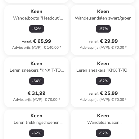
Keen
Keen
Wandelboots "Headout"
Wandelsandalen zwart/groen
kaki/zwart
-
52
%
-
57
%
€ 65,99
€ 29,99
vanaf
:
vanaf
:
Adviesprijs (AVP)
:
€ 140,00
*
Adviesprijs (AVP)
:
€ 70,00
*
Keen
Keen
Leren sneakers "KNX T-TOE
Leren sneakers "KNX T-TOE
DS" lichtroze
DS" lichtroze
-
54
%
-
62
%
€ 31,99
€ 25,99
vanaf
:
Adviesprijs (AVP)
:
€ 70,00
*
Adviesprijs (AVP)
:
€ 70,00
*
Keen
Keen
Leren trekkingschoenen
Wandelsandalen
"Versacore" grijs
antraciet/blauw
-
62
%
-
52
%