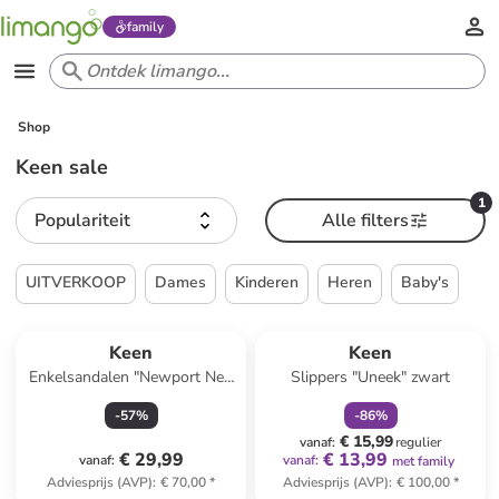
family
Shop
Keen sale
1
Populariteit
Alle filters
UITVERKOOP
Dames
Kinderen
Heren
Baby's
family
korting
Keen
Keen
Enkelsandalen "Newport Neo
Slippers "Uneek" zwart
H2" antraciet
-
57
%
-
86
%
€ 15,99
vanaf
:
regulier
€ 29,99
€ 13,99
vanaf
:
vanaf
:
met family
Adviesprijs (AVP)
:
€ 70,00
*
Adviesprijs (AVP)
:
€ 100,00
*