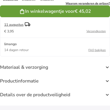
"KNX T-
"KNX T-TOE"
"KNX T-TOE"
Waarom veranderen de prijzen?
TOE" zwart
bruin
mintgroen
In winkelwagentje voor
€ 45,02
11 augustus
€ 3,95
Verzendkosten
limango
14 dagen retour
FAQ bekijken
Materiaal & verzorging
Productinformatie
Details over de productveiligheid