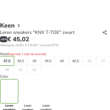
Keen
Leren sneakers "KNX T-TOE" zwart
€ 45,02
-
66
%
Adviesprijs (AVP)
:
€ 135,00
*
inclusief BTW
Maat
Nog maar 1 stuk op voorraad
37,5
38,5
39
39,5
40
40,5
36
37
38
41
42
Color
Leren
Leren
Leren
sneakers
sneakers
sneakers