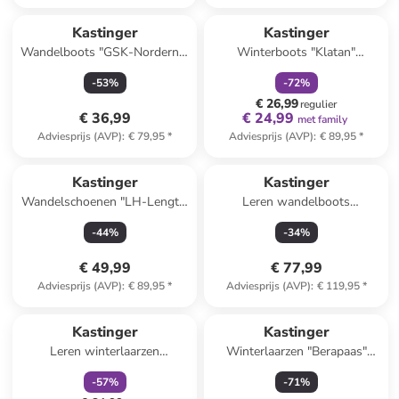
family
korting
Kastinger
Kastinger
Wandelboots "GSK-Norderner
Winterboots "Klatan"
Mid XT KTX" grijs/turquoise
donkerblauw/geel
-
53
%
-
72
%
€ 26,99
regulier
€ 36,99
€ 24,99
met family
Adviesprijs (AVP)
:
€ 79,95
*
Adviesprijs (AVP)
:
€ 89,95
*
Kastinger
Kastinger
Wandelschoenen "LH-Lengtal
Leren wandelboots
Low XT KTX" blauw
"Pfälzerwald25" bruin/beige
-
44
%
-
34
%
€ 49,99
€ 77,99
Adviesprijs (AVP)
:
€ 89,95
*
Adviesprijs (AVP)
:
€ 119,95
*
family
korting
Kastinger
Kastinger
Leren winterlaarzen
Winterlaarzen "Berapaas"
"Wannera" lichtbruin
bruin/zwart
-
57
%
-
71
%