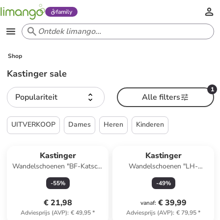
family
Shop
Kastinger sale
1
Populariteit
Alle filters
UITVERKOOP
Dames
Heren
Kinderen
Reeds in een ander winkelwagentje
Kastinger
Kastinger
Wandelschoenen "BF-Katsch"
Wandelschoenen "LH-
zwart/lichtblauw
Crosshike Low KTX"
-
55
%
-
49
%
kaki/olijfgroen
€ 21,98
€ 39,99
vanaf
:
Adviesprijs (AVP)
:
€ 49,95
*
Adviesprijs (AVP)
:
€ 79,95
*