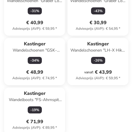
Wandelschoenen "Graber Low
Wandelschoenen "Graber Low
EV KTX" lichtblauw
EV KTX" blauw
-
31
%
-
43
%
€ 40,99
€ 30,99
Adviesprijs (AVP)
:
€ 59,95
*
Adviesprijs (AVP)
:
€ 54,95
*
Kastinger
Kastinger
Wandelschoenen "GSK-
Wandelschoenen "LH-X Hiker
Norderner Low XT KTX"
Low" grijs/lichtblauw
-
34
%
-
26
%
grijs/turquoise
€ 48,99
€ 43,99
vanaf
:
Adviesprijs (AVP)
:
€ 74,95
*
Adviesprijs (AVP)
:
€ 59,95
*
Kastinger
Wandelboots "FS-Ahrnspitz
Mid KTX" zwart
-
19
%
€ 71,99
Adviesprijs (AVP)
:
€ 89,95
*