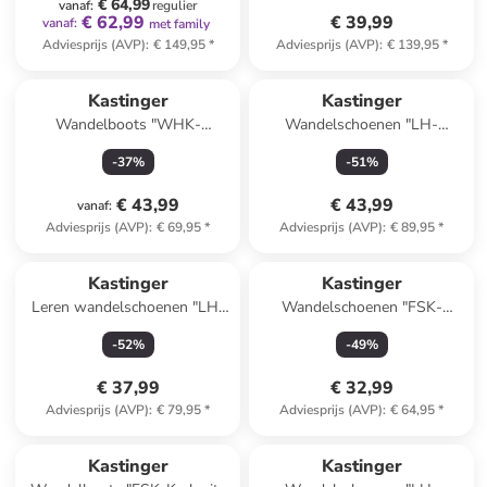
€ 64,99
vanaf
:
regulier
€ 62,99
€ 39,99
vanaf
:
met family
Adviesprijs (AVP)
:
€ 149,95
*
Adviesprijs (AVP)
:
€ 139,95
*
Kastinger
Kastinger
Wandelboots "WHK-
Wandelschoenen "LH-
Grunberry High XT KTX"
Wildberg low KTX''
-
37
%
-
51
%
paars/roze
zwart/rood
€ 43,99
€ 43,99
vanaf
:
Adviesprijs (AVP)
:
€ 69,95
*
Adviesprijs (AVP)
:
€ 89,95
*
Kastinger
Kastinger
Leren wandelschoenen "LH-
Wandelschoenen "FSK-
Knaudach Low KTX"
Preiner low XT KTX''
-
52
%
-
49
%
antraciet/grijs
blauw/oranje
€ 37,99
€ 32,99
Adviesprijs (AVP)
:
€ 79,95
*
Adviesprijs (AVP)
:
€ 64,95
*
Kastinger
Kastinger