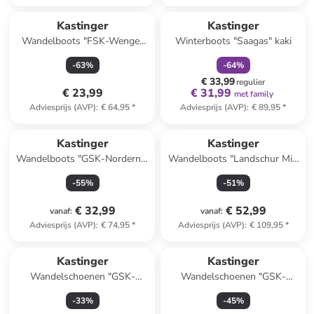
family
korting
Kastinger
Kastinger
Wandelboots "FSK-Wenger
Winterboots "Saagas" kaki
Mid XT KTX" zwart/groen
-
63
%
-
64
%
€ 33,99
regulier
€ 23,99
€ 31,99
met family
Adviesprijs (AVP)
:
€ 64,95
*
Adviesprijs (AVP)
:
€ 89,95
*
Kastinger
Kastinger
Wandelboots "GSK-Norderner
Wandelboots "Landschur Mid
Mid XT KTX"
KTX" lichtbruin
-
55
%
-
51
%
donkerblauw/citroengroen
€ 32,99
€ 52,99
vanaf
:
vanaf
:
Adviesprijs (AVP)
:
€ 74,95
*
Adviesprijs (AVP)
:
€ 109,95
*
Kastinger
Kastinger
Wandelschoenen "GSK-
Wandelschoenen "GSK-
Airyhiker Low"
Airyhiker Low"
-
33
%
-
45
%
turquoise/donkerblauw/oranje
donkerblauw/citroengroen