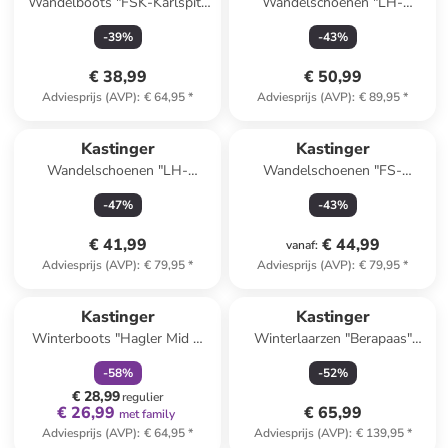
Wandelboots "FSK-Karlspitz
Wandelschoenen "LH-
Mid EV KTX" grijs/oranje
Wildberg low KTX''
-
39
%
-
43
%
bruin/zwart
€ 38,99
€ 50,99
Adviesprijs (AVP)
:
€ 64,95
*
Adviesprijs (AVP)
:
€ 89,95
*
Kastinger
Kastinger
Wandelschoenen "LH-
Wandelschoenen "FS-
Knaudach Low KTX"
Everyhiker Low XT KTX"
-
47
%
-
43
%
grijs/turquoise
zwart/grijs
€ 41,99
€ 44,99
vanaf
:
Adviesprijs (AVP)
:
€ 79,95
*
Adviesprijs (AVP)
:
€ 79,95
*
family
korting
Kastinger
Kastinger
Winterboots "Hagler Mid V
Winterlaarzen "Berapaas"
KTX" donkerblauw
zwart
-
58
%
-
52
%
€ 28,99
regulier
€ 26,99
€ 65,99
met family
Adviesprijs (AVP)
:
€ 64,95
*
Adviesprijs (AVP)
:
€ 139,95
*