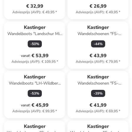
€ 32,99
€ 26,99
Adviesprijs (AVP)
:
€ 49,95
*
Adviesprijs (AVP)
:
€ 49,95
*
Kastinger
Kastinger
Wandelboots "Landschur Mid
Wandelschoenen "FS-
KTX" zwart
Everyhiker Low XT KTX"
-
50
%
-
44
%
donkerblauw
€ 53,99
€ 43,99
vanaf
:
Adviesprijs (AVP)
:
€ 109,95
*
Adviesprijs (AVP)
:
€ 79,95
*
Kastinger
Kastinger
Wandelboots "LH-Wildberg
Wandelschoenen "FS-
mid KTX'' bruin/zwart
Everyhiker Low KTX"
-
53
%
-
39
%
paars/blauw
€ 45,99
€ 41,99
vanaf
:
Adviesprijs (AVP)
:
€ 99,95
*
Adviesprijs (AVP)
:
€ 69,95
*
Kastinger
Kastinger