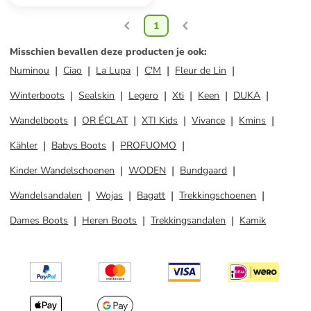
1
Misschien bevallen deze producten je ook
:
Numinou
Ciao
La Lupa
C'M
Fleur de Lin
Winterboots
Sealskin
Legero
Xti
Keen
DUKA
Wandelboots
OR ÉCLAT
XTI Kids
Vivance
Kmins
Kähler
Babys Boots
PROFUOMO
Kinder Wandelschoenen
WODEN
Bundgaard
Wandelsandalen
Wojas
Bagatt
Trekkingschoenen
Dames Boots
Heren Boots
Trekkingsandalen
Kamik