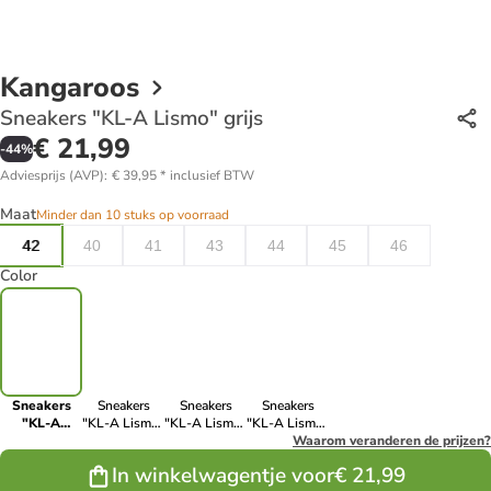
Kangaroos
Sneakers "KL-A Lismo" grijs
€ 21,99
-
44
%
Adviesprijs (AVP)
:
€ 39,95
*
inclusief BTW
Maat
Minder dan 10 stuks op voorraad
42
40
41
43
44
45
46
Color
Sneakers
Sneakers
Sneakers
Sneakers
"KL-A
"KL-A Lismo"
"KL-A Lismo"
"KL-A Lismo"
Lismo" grijs
zwart
donkerblauw
zwart
Waarom veranderen de prijzen?
In winkelwagentje voor
€ 21,99