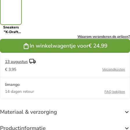
Sneakers
"K-Draft
Tony Mid"
Waarom veranderen de prijzen?
zwart
In winkelwagentje voor
€ 24,99
13 augustus
€ 3,95
Verzendkosten
limango
14 dagen retour
FAQ bekijken
Materiaal & verzorging
Productinformatie