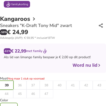
family
korting
Kangaroos
Sneakers "K-Draft Tony Mid" zwart
€ 24,99
-
58
%
Adviesprijs (AVP)
:
€ 59,95
*
inclusief BTW
€ 22,99
met
family
-61%
Als lid van
limango family
bespaar je € 2,00 op dit product!
Word nu lid
Maat
Nog maar 1 stuk op voorraad
39
36
37
38
40
41
42
43
44
45
46
47
Color