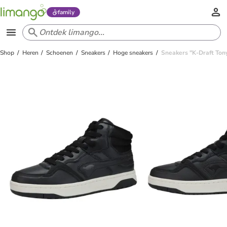
family
Shop
Heren
Schoenen
Sneakers
Hoge sneakers
Sneakers "K-Draft Ton